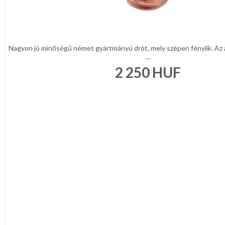
Nagyon jó minőségű német gyártmányú drót, mely szépen fénylik. Az a
...
2 250
HUF