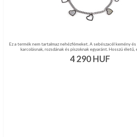
Ez a termék nem tartalmaz nehézfémeket. A sebészacél kemény és k
karcolásnak, rozsdának és piszoknak egyaránt. Hosszú életű, é
4 290
HUF