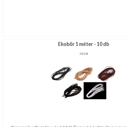
Ekobőr 1 méter - 10 db
310118