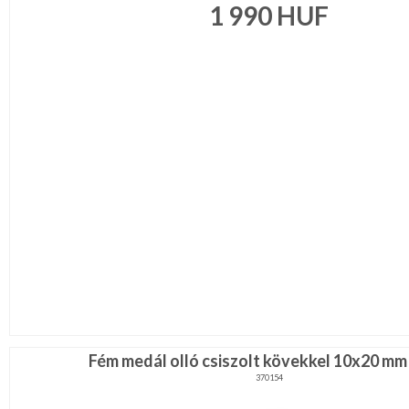
1 990
HUF
Fém medál olló csiszolt kövekkel 10x20 mm 
370154