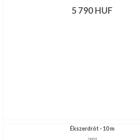
5 790
HUF
Ékszerdrót - 10 m
730059