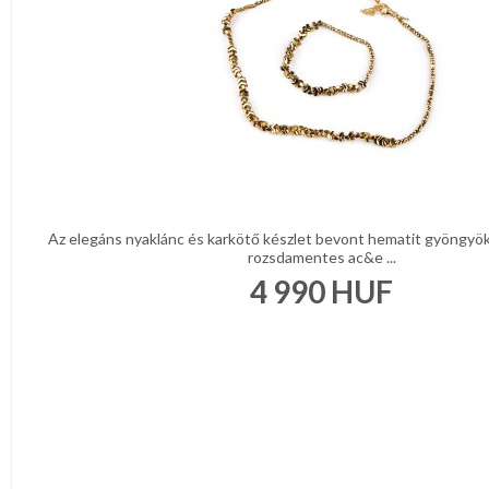
CSOMAGOLÓANYAG
VALENTIN
NAP
Környezettudatos
termékek
Az elegáns nyaklánc és karkötő készlet bevont hematit gyöngyök
rozsdamentes ac&e ...
4 990
HUF