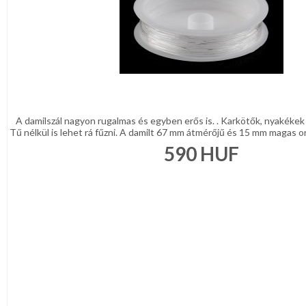
A damilszál nagyon rugalmas és egyben erős is. . Karkötők, nyakékek 
Tű nélkül is lehet rá fűzni. A damilt 67 mm átmérőjű és 15 mm magas ors
590
HUF