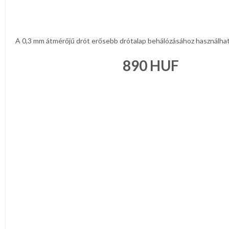
A 0,3 mm átmérőjű drót erősebb drótalap behálózásához használható 
890
HUF