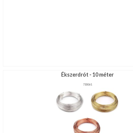
Ékszerdrót - 10 méter
730061