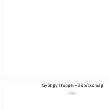
Gyöngy stopper - 2 db/csomag
340426