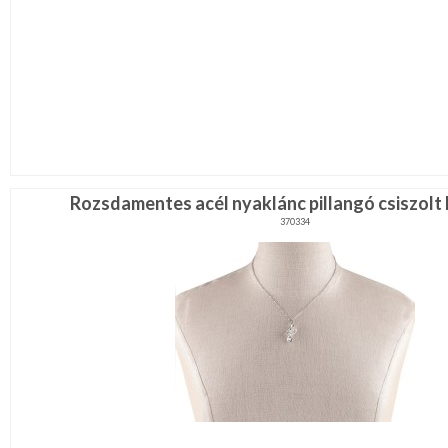
Rozsdamentes acél nyaklánc pillangó csiszolt
370334