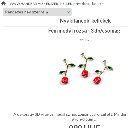
WWW.HANDBAR.HU
>
ÉKSZER-, KELLÉK
>
Nyaklánc, -kellék
>
Gyöngy-,gyöngyfűző
RENDEZVÉNY
DEKORÁCIÓ
Ásvány,
Nyaklláncok, kellékek
igazgyöngy
Fém medál rózsa - 3 db/csomag
ÉRDEKLŐDÉS,ÁRAJÁNLAT
Ékszer
félkésztermék
370156
ÖTLETEK
Ékszerdoboz,
ÖNNEK
tárolás
Tartozék,
ÚJRA
eszköz
RAKTÁRON!
Varrható,
ragasztható
ruhadísz
KREATÍV
KELLÉK
RÖVIDÁRU
A dekoratív 3D virágos medál színes zománccal díszített. Minden
gyöny&oum ...
MÉTERÁRU