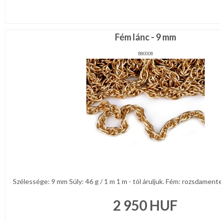
Fém lánc - 9 mm
880008
Szélessége: 9 mm Súly: 46 g / 1 m 1 m - tól áruljuk. Fém: rozsdamente
2 950
HUF