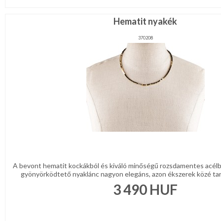
Hematit nyakék
370208
A bevont hematit kockákból és kiváló minőségű rozsdamentes acélbó
gyönyörködtető nyaklánc nagyon elegáns, azon ékszerek közé tarto
3 490
HUF