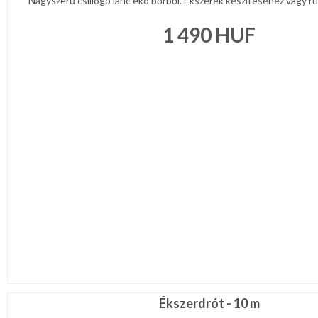
Nagyszerű csillogó lánc eko bőrből. Ékszerek készítéséhez vagy ruhá
1 490
HUF
Ékszerdrót - 10 m