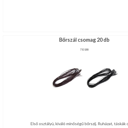
Bőrszál csomag 20 db
750188
Első osztályú, kiváló minőségű bőrszíj. Ruházat, táskák dís