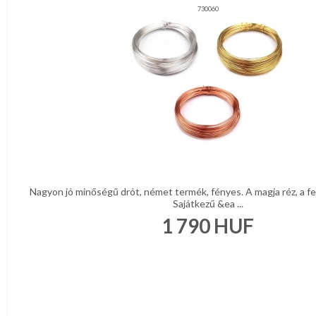
730060
Nagyon jó minőségű drót, német termék, fényes. A magja réz, a fel
Sajátkezű &ea ...
1 790
HUF