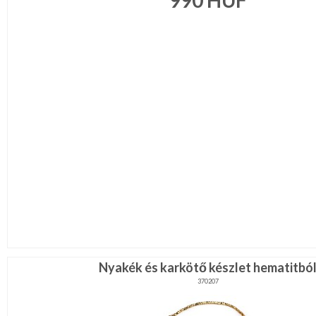
990
HUF
JELMEZ-
PARTY
KELLÉK
ESKÜVŐRE
KÉSZÜLÜNK
FÜRDŐSZOBA
GYEREKSZOBA
NAPPALI
HÁLÓSZOBA
KERT,TERASZ
HÚSVÉT
Nyakék és karkötő készlet hematitbó
370207
KONYHA