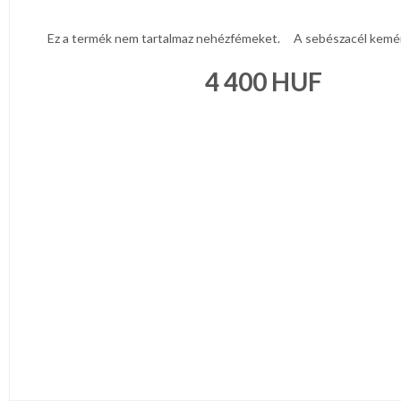
Ez a termék nem tartalmaz nehézfémeket. A sebészacél kemény
4 400
HUF