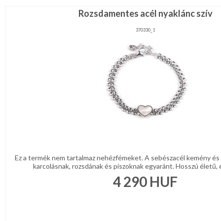
Rozsdamentes acél nyaklánc szív
370330_1
Ez a termék nem tartalmaz nehézfémeket. A sebészacél kemény és k
karcolásnak, rozsdának és piszoknak egyaránt. Hosszú életű, é
4 290
HUF