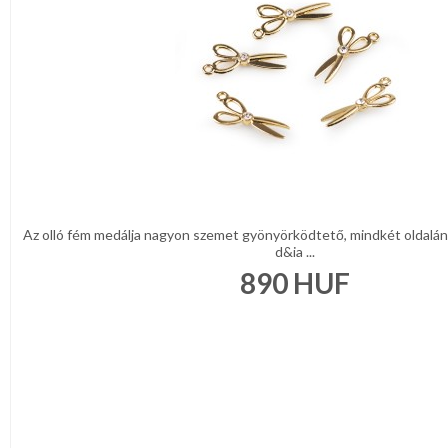
Az olló fém medálja nagyon szemet gyönyörködtető, mindkét oldalán c
d&ia ...
890
HUF