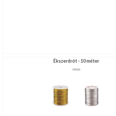
Ékszerdrót - 10 méter
090206