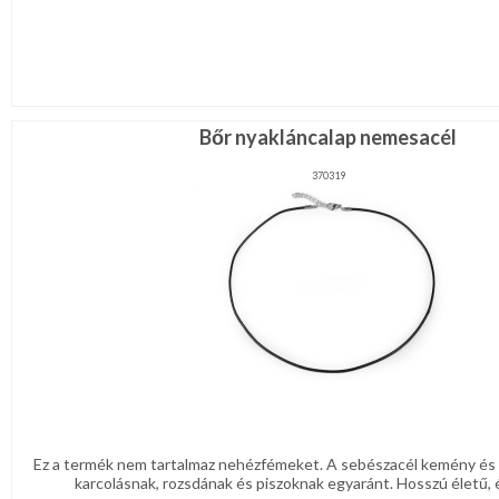
Bőr nyakláncalap nemesacél
370319
Ez a termék nem tartalmaz nehézfémeket. A sebészacél kemény és k
karcolásnak, rozsdának és piszoknak egyaránt. Hosszú életű, é