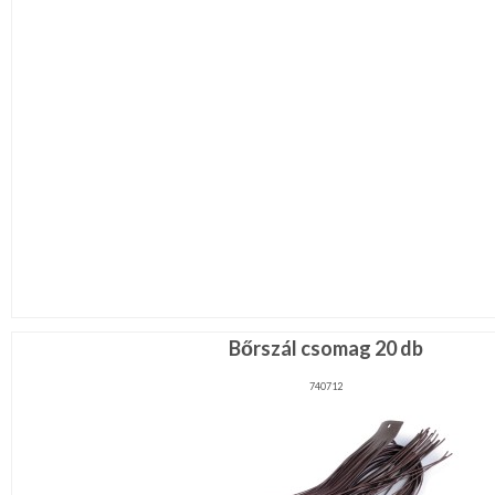
Bőrszál csomag 20 db
740712