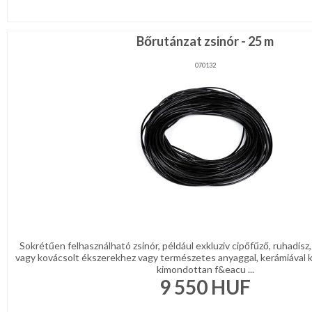
Bőrutánzat zsinór - 25 m
070132
Sokrétűen felhasználható zsinór, például exkluziv cipőfűző, ruhadisz,
vagy kovácsolt ékszerekhez vagy természetes anyaggal, kerámiával k
kimondottan f&eacu ...
9 550
HUF