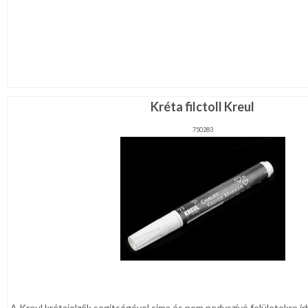
Kréta filctoll Kreul
750283
A Kreul krétajelzők segítségével sima és nem nedvszívó felületekre írha