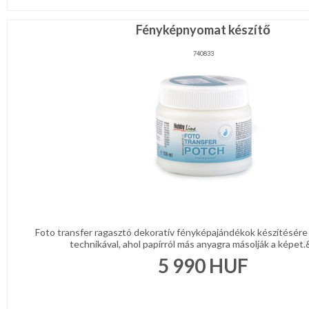
Fényképnyomat készítő
740833
Foto transfer ragasztó dekoratív fényképajándékok készítésér
technikával, ahol papírról más anyagra másolják a képet.&
5 990
HUF