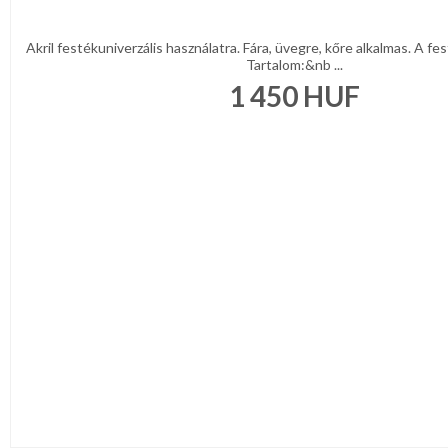
Akril festékuniverzális használatra. Fára, üvegre, kőre alkalmas. A fe
Tartalom:&nb ...
1 450
HUF