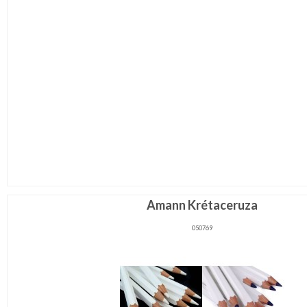
Amann Krétaceruza
050769