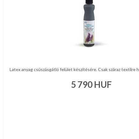
NAPPALI
HÁLÓSZOBA
KERT,TERASZ
HÚSVÉT
Latex anyag csúszásgátló felület készítésére. Csak száraz textilre h
KONYHA
5 790
HUF
CSOMAGOLÓANYAG
VALENTIN
NAP
Környezettudatos
termékek