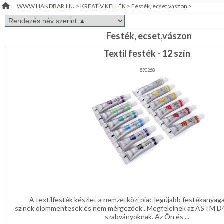
WWW.HANDBAR.HU
>
KREATÍV KELLÉK
>
Festék, ecset,vászon
>
Doboz,zsákocska
RENDEZVÉNY
DEKORÁCIÓ
Fa,üveg
Festék, ecset,vászon
dísz-,
Textil festék - 12 szín
kellék
ÉRDEKLŐDÉS,ÁRAJÁNLAT
Fém-,mágnes
kellék
890268
ÖTLETEK
Figurák-
ÖNNEK
állatkák
félkésztermék
Habgumi,
ÚJRA
filc
kellék
RAKTÁRON!
Hungarocell,műanyag
kellék
Koszorú
Madárka,
állatka
A textilfesték készlet a nemzetközi piac legújabb festékanyaga
színek ólommentesek és nem mérgezőek . Megfelelnek az ASTM D
Papir,celofán,fólia
szabványoknak. Az Ön és ...