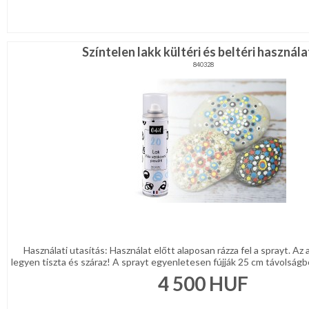
Színtelen lakk kültéri és beltéri használa
840328
Használati utasítás: Használat előtt alaposan rázza fel a sprayt. Az 
legyen tiszta és száraz! A sprayt egyenletesen fújják 25 cm távolságból
4 500
HUF