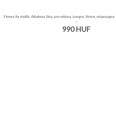
Fémes fix vízálló. Alkalmas fára, porcelánra, üvegre, fémre, műanyagra. 
...
990
HUF