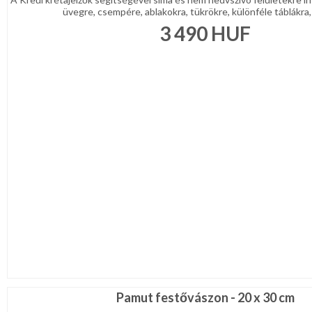
üvegre, csempére, ablakokra, tükrökre, különféle táblákra, 
3 490
HUF
Pamut festővászon - 20 x 30 cm