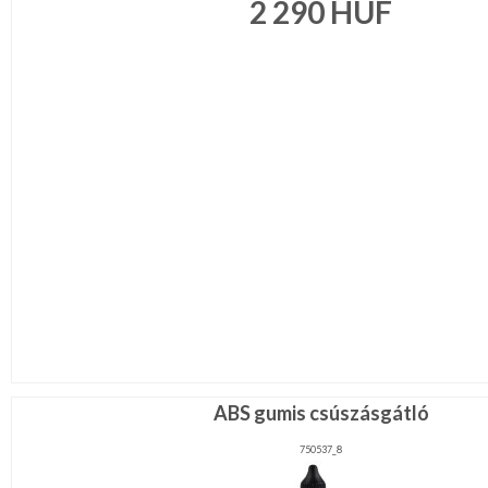
2 290
HUF
Ragasztó,
gyurma,gipsz
Táska,pénztárca
kellék
Virág,
toll,
növény
RÖVIDÁRU
MÉTERÁRU
JELMEZ-
PARTY
KELLÉK
ESKÜVŐRE
KÉSZÜLÜNK
FÜRDŐSZOBA
ABS gumis csúszásgátló
750537_8
GYEREKSZOBA