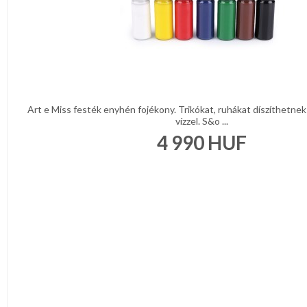
Art e Miss festék enyhén fojékony. Trikókat, ruhákat díszíthetne
vízzel. S&o ...
4 990
HUF