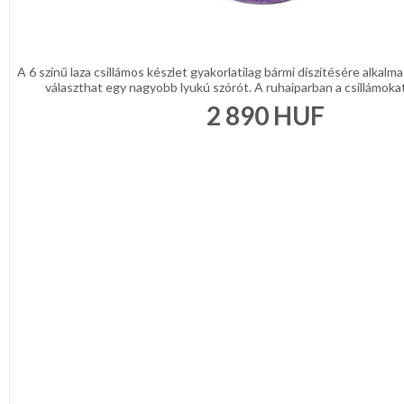
A 6 színű laza csillámos készlet gyakorlatilag bármi díszítésére alkalm
választhat egy nagyobb lyukú szórót. A ruhaiparban a csillámokat t
2 890
HUF