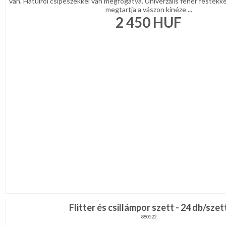
van. Hátulról csipeszekkel van megfogatva. Univerzális fehér festékke
megtartja a vászon kinéze ...
2 450
HUF
Flitter és csillámpor szett - 24 db/szet
880522