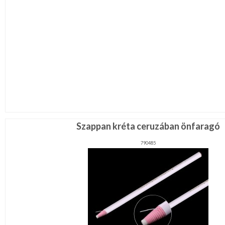
Szappan kréta ceruzában önfaragó
790485