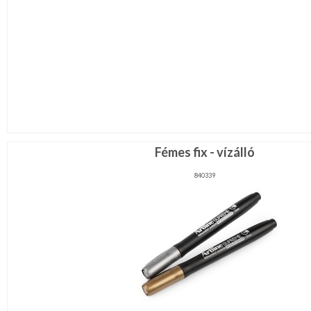
Fémes fix - vízálló
840339