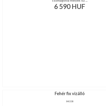
csomagolva melyek sú ...
6 590
HUF
Fehér fix vizálló
840338