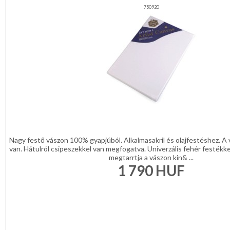
750920
Nagy festő vászon 100% gyapjúból. Alkalmasakril és olajfestéshez. A 
van. Hátulról csipeszekkel van megfogatva. Univerzális fehér festékke
megtarrtja a vászon kin& ...
1 790
HUF