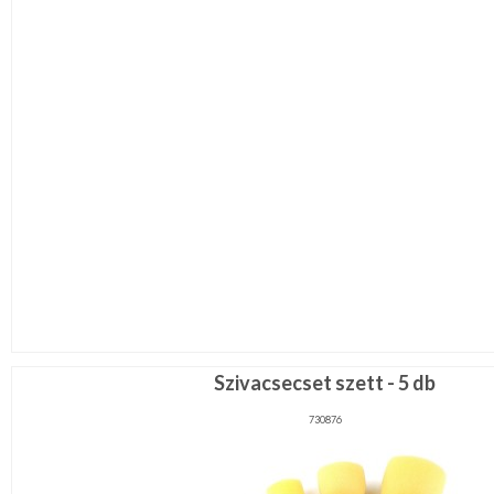
Szivacsecset szett - 5 db
730876