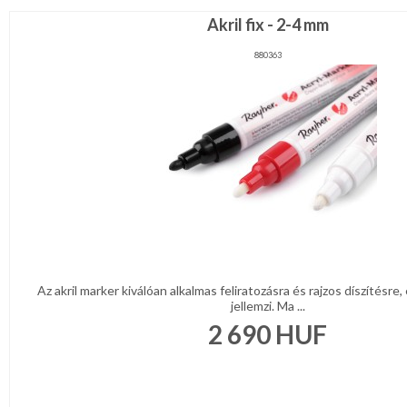
Akril fix - 2-4 mm
880363
Az akril marker kiválóan alkalmas feliratozásra és rajzos díszítésre,
jellemzi. Ma ...
2 690
HUF