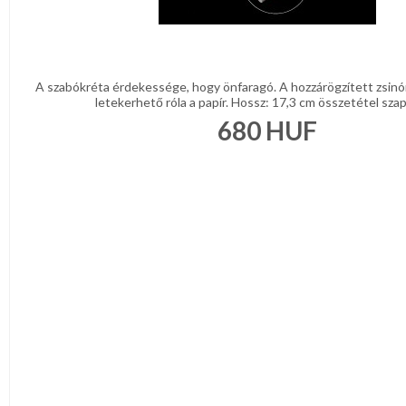
A szabókréta érdekessége, hogy önfaragó. A hozzárögzített zsinór
letekerhető róla a papír. Hossz: 17,3 cm összetétel szapp
680
HUF