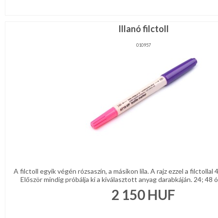
Illanó filctoll
010957
A filctoll egyik végén rózsaszín, a másikon lila. A rajz ezzel a filctollal 
Először mindig próbálja ki a kiválasztott anyag darabkáján. 24; 48 
2 150
HUF