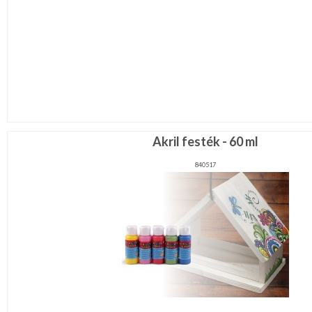
Akril festék - 60 ml
840517