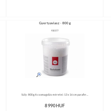
Gyertyaviasz - 800 g
930577
Súly: 800 g A csomagolás méretei: 13 x 16 cm parafin ...
8 990
HUF