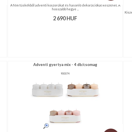
A fém tüskékből adventi koszorúkat és hasonló dekorációkat készíthet. A
hosszabb hegye ...
Kisz
2 690
HUF
Adventi gyertya mix - 4 db/csomag
900074