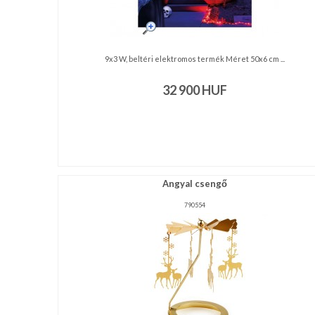
9x3 W, beltéri elektromos termék Méret 50x6 cm ...
32 900
HUF
Angyal csengő
790554