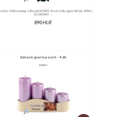
erelés: 4 db/csomag CSILLAGSZÓRÓ, 55 cm/ 4 db, égési idő, kb: 2PERC,
ECONOMY ...
890
HUF
Adventi gyertya szett - 4 db
840833