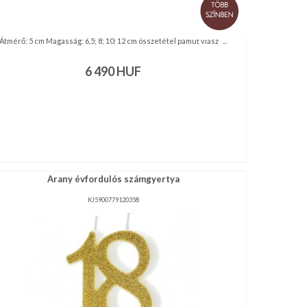
Átmérő: 5 cm Magasság: 6,5; 8; 10; 12 cm összetétel pamut viasz ...
6 490
HUF
Arany évfordulós számgyertya
KJ5900779120358