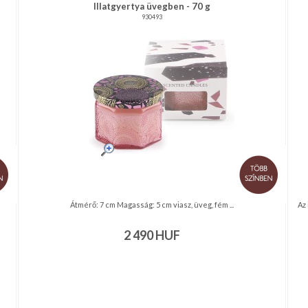
Illatgyertya üvegben - 70 g
930493
Átmérő: 7 cm Magasság: 5 cm viasz, üveg, fém ...
Az
2 490
HUF