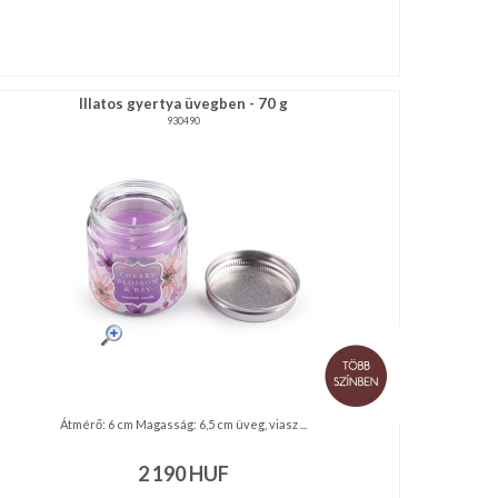
Illatos gyertya üvegben - 70 g
930490
Átmérő: 6 cm Magasság: 6,5 cm üveg, viasz ...
2 190
HUF