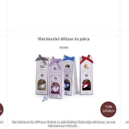
Illat készlet difúzer és pálca
900448
sen
llat dekorációs diffúzor illattal és pálcikákkal illatosítja otthonát. Az illat
A 
fokozatosan felsz&i ...