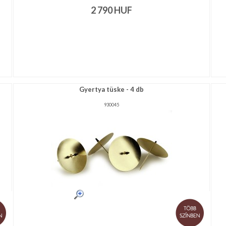
2 790
HUF
Gyertya tüske - 4 db
930045