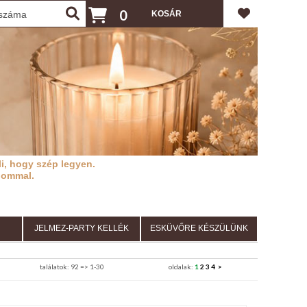
0
i, hogy szép legyen.
lommal.
JELMEZ-PARTY KELLÉK
ESKÜVŐRE KÉSZÜLÜNK
találatok: 92 => 1-30
oldalak:
1
2
3
4
>