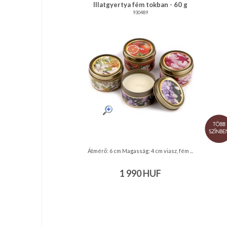
RENDEZVÉNY
Illatgyertya fém tokban - 60 g
930489
DEKORÁCIÓ
ÉRDEKLŐDÉS,ÁRAJÁNLAT
ÖTLETEK
ÖNNEK
ÚJRA
RAKTÁRON!
Átmérő: 6 cm Magasság: 4 cm viasz, fém ...
1 990
HUF