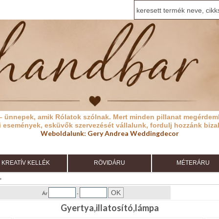
– ünnepek, amik Rólatok szólnak.
Mert minden pillanat megérdeml
i események, esküvők szervezését vállalunk, fordulj hozzánk biza
Weboldalunk:
Gery Andrea Weddingdecor
KREATÍV KELLÉK
RÖVIDÁRU
MÉTERÁRU
>
Ár
-
Gyertya,illatosító,lámpa