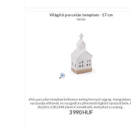
Világító porcelán templom - 17 cm
900140
A kis porcelán templom kellemes meleg fénnyel ragyog . Hangulatos
varázsolja otthonát, és nyugodt és pihentető légkört varázsol bele. 
díszítés 2 db LR44 elemre vonatkozik, melyeket a csomag ...
3 990
HUF