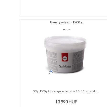
Gyertyaviasz - 1500 g
930576
Súly: 1500 g A csomagolás méretei: 20 x 13 cm parafin ...
13 990
HUF