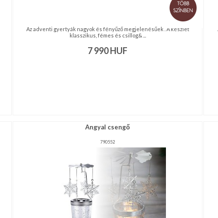
Az adventi gyertyák nagyok és fényűző megjelenésűek . A készlet
klasszikus, fémes és csillog& ...
7 990
HUF
Angyal csengő
790552