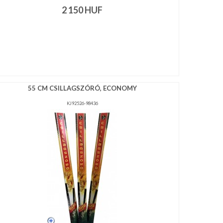
2 150
HUF
55 CM CSILLAGSZÓRÓ, ECONOMY
KJ92526-98436