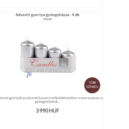
Adventi gyertya gyöngyházas- 4 db
900046
dventi gyertyák az adventi koszorú nélkülözhetetlen részét képezik. A
gyöngyfelület& ...
3 990
HUF