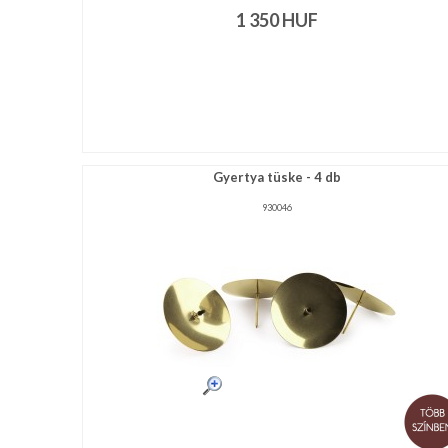
1 350
HUF
Gyertya tüske - 4 db
930046