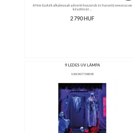
A fém tüskék alkalmasak adventi koszorúk és hasonló dekorációk
készítésér ...
2 790
HUF
9 LEDES UV LÁMPA
KJ8434077248058