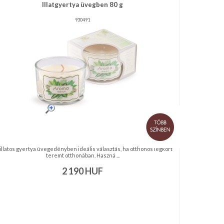
Illatgyertya üvegben 80 g
930491
 illatos gyertya üvegedényben ideális választás, ha otthonos légkört
teremt otthonában. Haszná ...
2 190
HUF