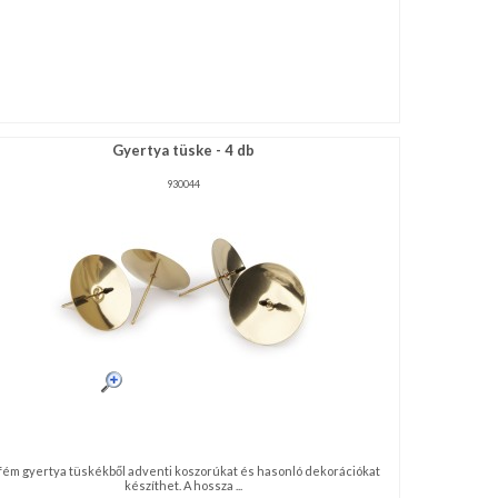
Gyertya tüske - 4 db
930044
fém gyertya tüskékből adventi koszorúkat és hasonló dekorációkat
készíthet. A hossza ...