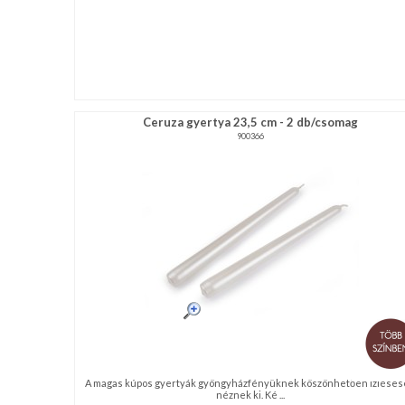
Ceruza gyertya 23,5 cm - 2 db/csomag
900366
A magas kúpos gyertyák gyöngyházfényüknek köszönhetően ízlése
néznek ki. Ké ...