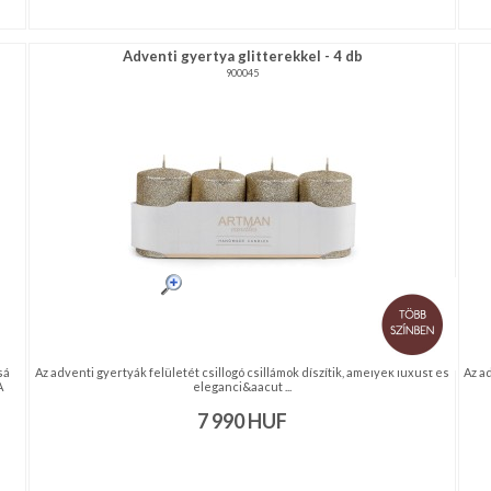
Adventi gyertya glitterekkel - 4 db
900045
sá
Az adventi gyertyák felületét csillogó csillámok díszítik, amelyek luxust és
Az a
A
eleganci&aacut ...
7 990
HUF