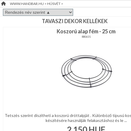
WWW.HANDBAR.HU
>
HÚSVÉT
>
FÜRDŐSZOBA
RENDEZVÉNY
DEKORÁCIÓ
TAVASZI DEKOR KELLÉKEK
GYEREKSZOBA
Koszorú alap fém - 25 cm
ÉRDEKLŐDÉS,ÁRAJÁNLAT
NAPPALI
880631
ÖTLETEK
HÁLÓSZOBA
ÖNNEK
KERT,TERASZ
ÚJRA
RAKTÁRON!
HÚSVÉT
KONYHA
CSOMAGOLÓANYAG
Tetszés szerint díszítheti a koszorú dróttalpját . Különböző típusú k
készítésére használják felakasztáshoz és le ...
VALENTIN
2 150
HUF
NAP