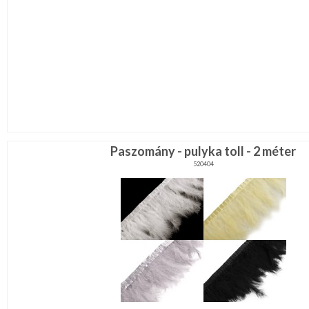
Paszomány - pulyka toll - 2 méter
520404