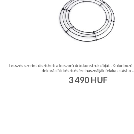
Tetszés szerint díszítheti a koszorú drótkonstrukcióját . Különböző
dekorációk készítésére használják felakasztásho ..
3 490
HUF