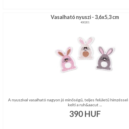
Vasalható nyuszi - 3,6x5,3 cm
400201
A nyuszival vasalható nagyon jó minőségű, teljes felületű hímzéssel 
kelti a ruh&aacut ...
390
HUF