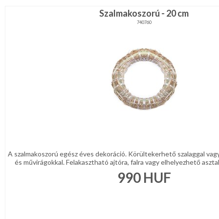
Szalmakoszorú - 20 cm
740760
A szalmakoszorú egész éves dekoráció. Körültekerhető szalaggal vagy 
és művirágokkal. Felakasztható ajtóra, falra vagy elhelyezhető asztalo
990
HUF