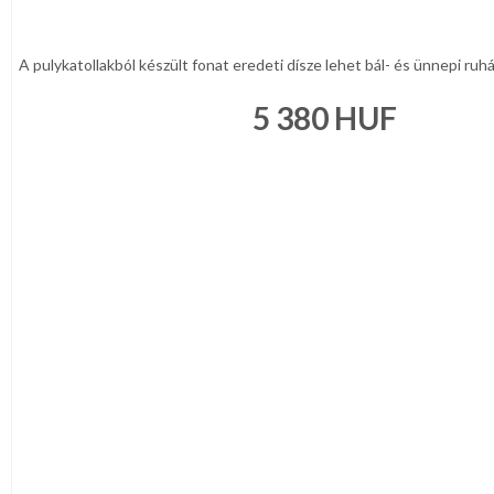
A pulykatollakból készült fonat eredeti dísze lehet bál- és ünnepi ruhák
5 380
HUF