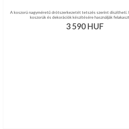
A koszorú nagyméretű drótszerkezetét tetszés szerint díszítheti.
koszorúk és dekorációk készítésére használják felakaszt
3 590
HUF