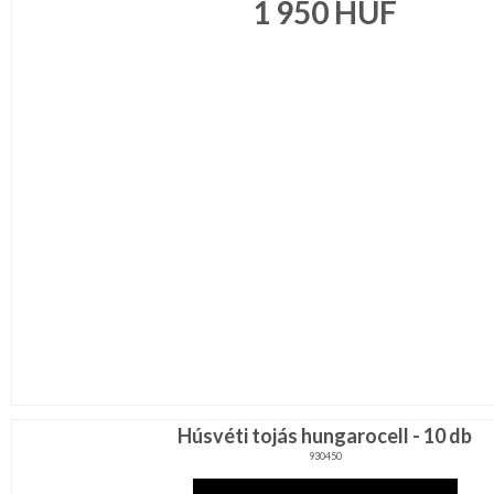
1 950
HUF
Húsvéti tojás hungarocell - 10 db
930450