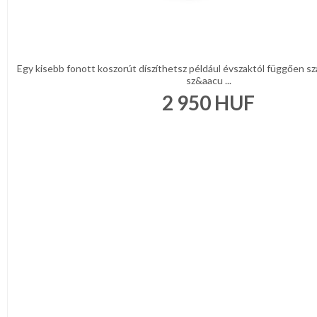
Egy kisebb fonott koszorút díszíthetsz például évszaktól függően sz
sz&aacu ...
2 950
HUF