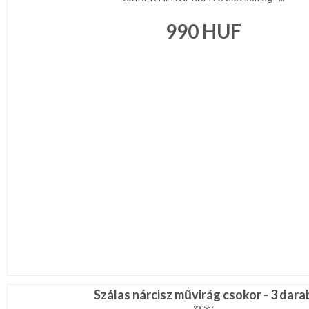
990
HUF
Szálas nárcisz művirág csokor - 3 dara
930567