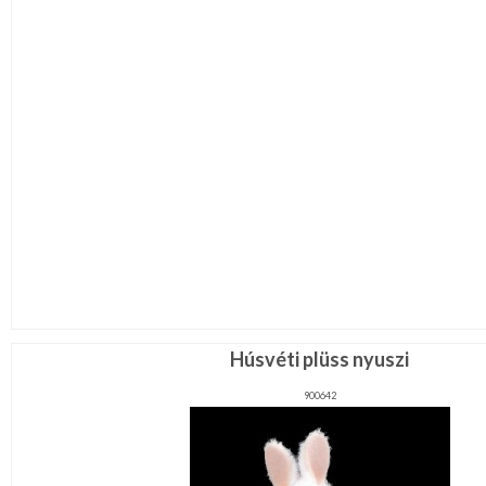
Húsvéti plüss nyuszi
900642