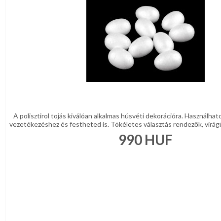
A polisztirol tojás kiválóan alkalmas húsvéti dekorációra. Használh
vezetékezéshez és festheted is. Tökéletes választás rendezők, virágüz
990
HUF