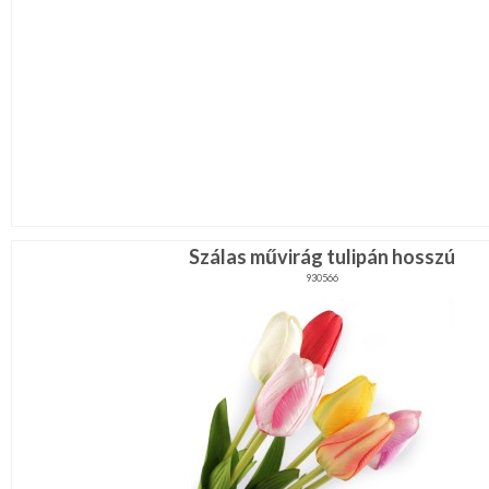
Szálas művirág tulipán hosszú
930566