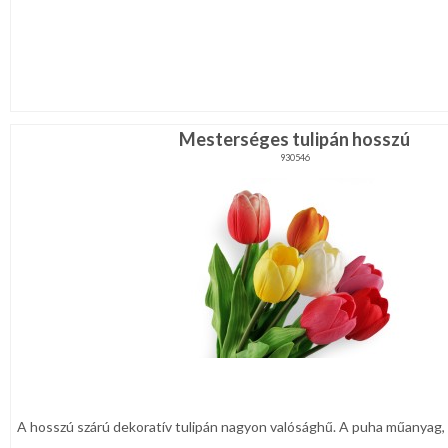
Mesterséges tulipán hosszú
930546
A hosszú szárú dekoratív tulipán nagyon valósághű. A puha műanyag, am