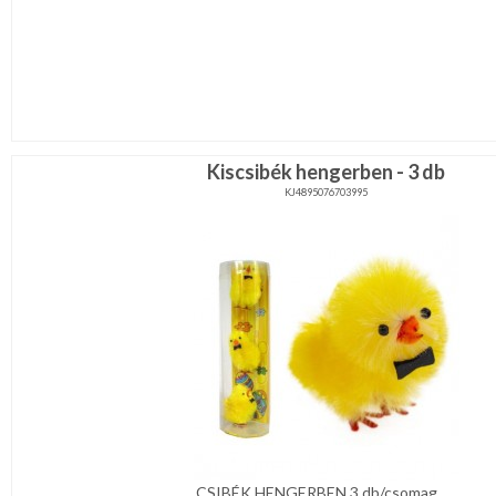
Kiscsibék hengerben - 3 db
KJ4895076703995
CSIBÉK HENGERBEN 3 db/csomag ...