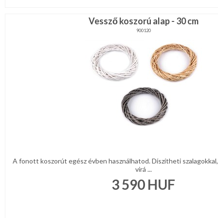
Vessző koszorú alap - 30 cm
900120
A fonott koszorút egész évben használhatod. Díszítheti szalagokkal,
virá ...
3 590
HUF