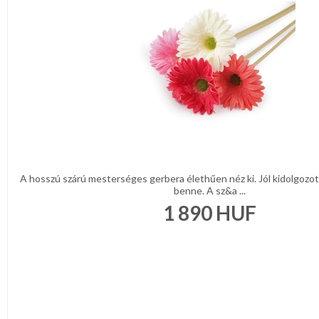
A hosszú szárú mesterséges gerbera élethűen néz ki. Jól kidolgozot
benne. A sz&a ...
1 890
HUF