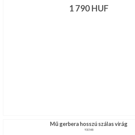
1 790
HUF
Mű gerbera hosszú szálas virág
930548