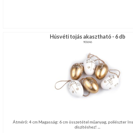
Húsvéti tojás akasztható - 6 db
900646
Átmérő: 4 cm Magasság: 6 cm összetétel műanyag, poliészter Ins
díszitéshez! ...