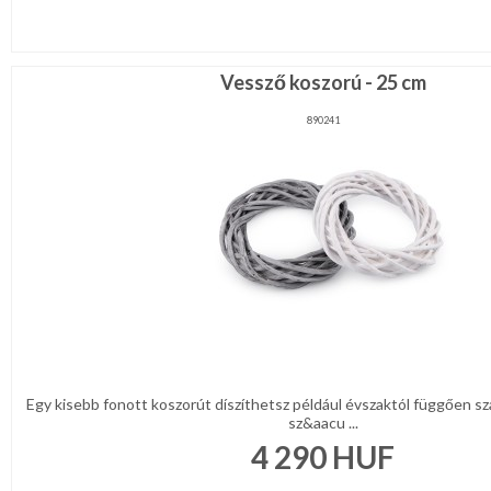
Vessző koszorú - 25 cm
890241
Egy kisebb fonott koszorút díszíthetsz például évszaktól függően sz
sz&aacu ...
4 290
HUF