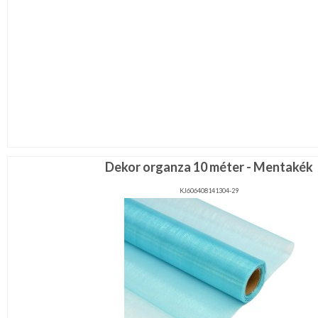
Dekor organza 10 méter - Mentakék
KJ606408141304-29