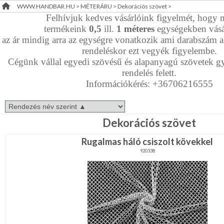
WWW.HANDBAR.HU
>
MÉTERÁRU
>
Dekorációs szövet
>
Dekorációs
RENDEZVÉNY
Felhívjuk kedves vásárlóink figyelmét, hogy 
szövet
termékeink
0,5
ill.
1
méteres
egységekben vásá
DEKORÁCIÓ
Elasztikus,
az ár mindig arra az egységre vonatkozik ami darabszám ala
kevert
rendeléskor ezt vegyék figyelembe.
anyag
ÉRDEKLŐDÉS,ÁRAJÁNLAT
Farmer,műbőr,szörme
Cégünk vállal egyedi szövésű és alapanyagú szövetek gy
rendelés felett.
ÖTLETEK
Információkérés: +36706216555
Filc,
ÖNNEK
Polár
Len,
ÚJRA
Juta,
Dekorációs szövet
Háló
RAKTÁRON!
Pamut,
Rugalmas háló csiszolt kövekkel
gyapjú,
920338
krepp
Plüss,
bársony,
frottir
Tüll,
Szatén,Taft
Vizlepergető,
fürdőruha