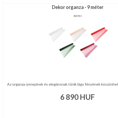
Dekor organza - 9 méter
860961
Az organza ünnepinek és elegánsnak tűnik lágy fényének köszönhető
6 890
HUF