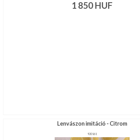
1 850
HUF
Lenvászon imitáció - Citrom
920161