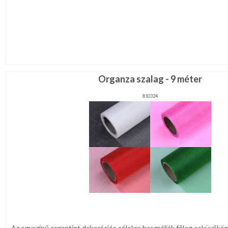
Organza szalag - 9 méter
810324
Az egyszínű organtint dekorációs célokra használják főleg esküvőkön. A