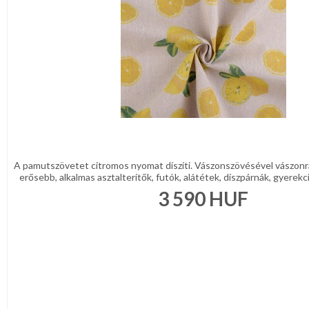
A pamutszövetet citromos nyomat díszíti. Vászonszövésével vászonra
erősebb, alkalmas asztalterítők, futók, alátétek, díszpárnák, gyerekci
3 590
HUF