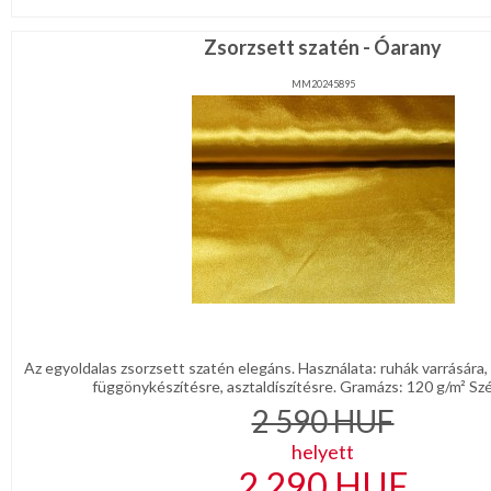
Zsorzsett szatén - Óarany
MM20245895
Az egyoldalas zsorzsett szatén elegáns. Használata: ruhák varrására,
függönykészítésre, asztaldíszítésre. Gramázs: 120 g/m² Szé
2 590
HUF
helyett
2 290
HUF