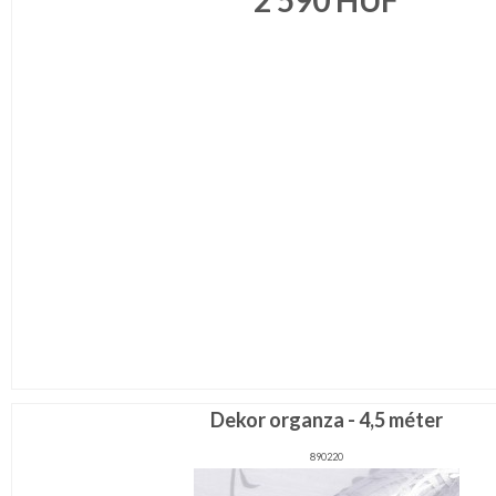
2 590
HUF
Dekor organza - 4,5 méter
890220