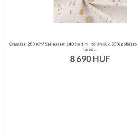
Gramázs: 280 g/m² Szélesség: 140 cm 1 m - tól áruljuk. 55% poliész
lurex ...
8 690
HUF