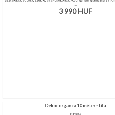
asztalokra, autóra, székre, virágcsokorba. Az organtin gramázsa 19 g
...
3 990
HUF
Dekor organza 10 méter - Lila
KJ41304-2