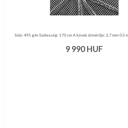
anyag
JELMEZ-
PARTY
KELLÉK
ESKÜVŐRE
KÉSZÜLÜNK
FÜRDŐSZOBA
Súly: 495 g/m Szélesség: 170 cm A kövek átmérője: 2,7 mm 0.5 m - t
9 990
HUF
GYEREKSZOBA
NAPPALI
HÁLÓSZOBA
KERT,TERASZ
HÚSVÉT
KONYHA