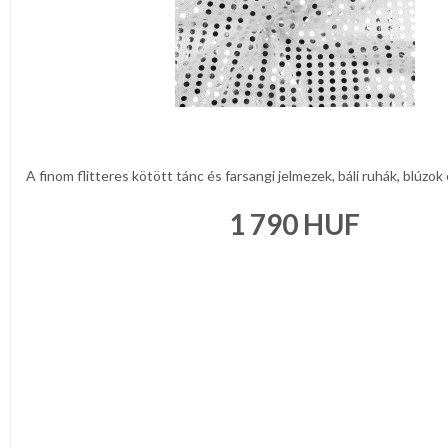
A finom flitteres kötött tánc és farsangi jelmezek, báli ruhák, blúzok é
1 790
HUF