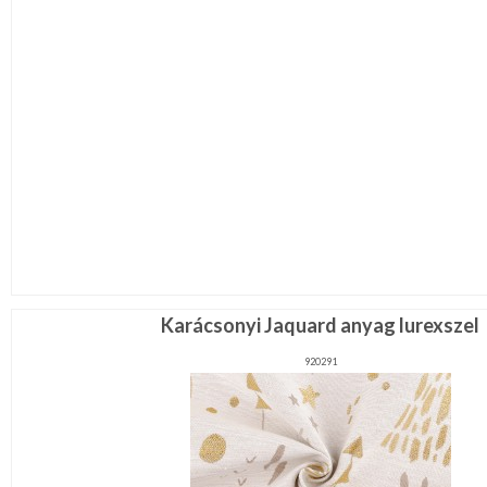
Karácsonyi Jaquard anyag lurexszel
920291