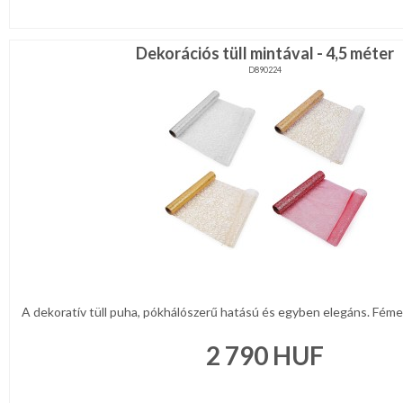
Dekorációs tüll mintával - 4,5 méter
D890224
A dekoratív tüll puha, pókhálószerű hatású és egyben elegáns. Féme
2 790
HUF