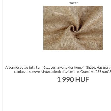
D380529
A természetes juta természetes anyagokkal kombinálható. Használata
csipkével szegve, virágcsokrok díszítésére. Gramázs: 238 g/m² S
1 990
HUF