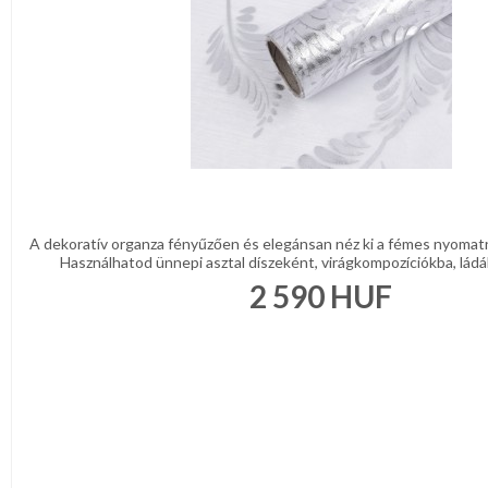
A dekoratív organza fényűzően és elegánsan néz ki a fémes nyoma
Használhatod ünnepi asztal díszeként, virágkompozíciókba, ládák
2 590
HUF