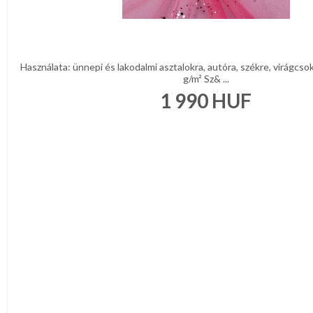
Használata: ünnepi és lakodalmi asztalokra, autóra, székre, virágcs
g/m² Sz& ...
1 990
HUF