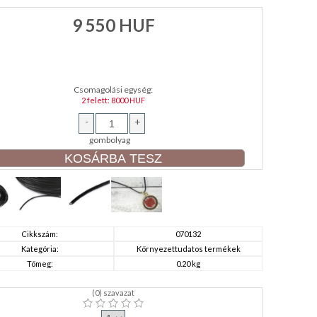
9 550
HUF
Csomagolási egység:
2 felett: 8000 HUF
-
+
gombolyag
Cikkszám:
070132
Kategória:
Környezettudatos termékek
Tömeg:
0.20 kg
(
0
) szavazat