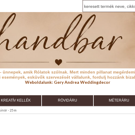
– ünnepek, amik Rólatok szólnak.
Mert minden pillanat megérdeml
i események, esküvők szervezését vállalunk, fordulj hozzánk biza
Weboldalunk:
Gery Andrea Weddingdecor
KREATÍV KELLÉK
RÖVIDÁRU
MÉTERÁRU
inór - 25 m