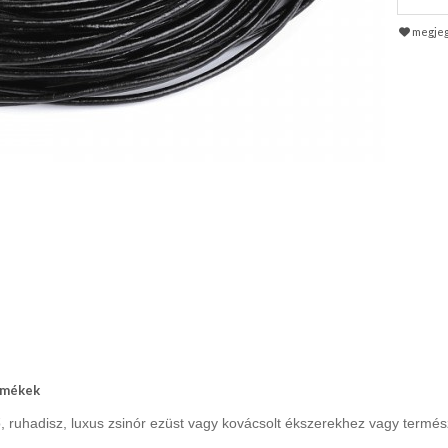
megje
rmékek
ző, ruhadisz, luxus zsinór ezüst vagy kovácsolt ékszerekhez vagy termé