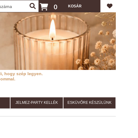
0
i, hogy szép legyen.
lommal.
JELMEZ-PARTY KELLÉK
ESKÜVŐRE KÉSZÜLÜNK