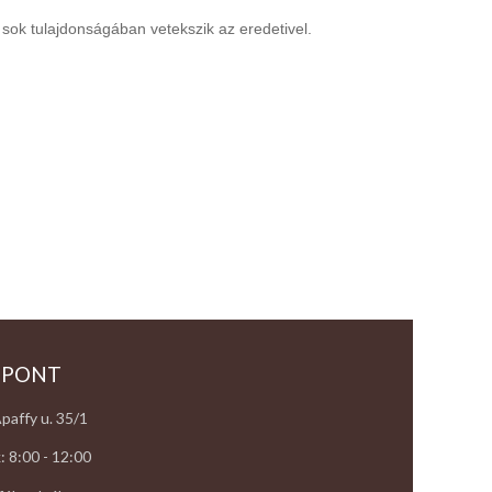
y sok tulajdonságában vetekszik az eredetivel.
 PONT
paffy u. 35/1
: 8:00 - 12:00