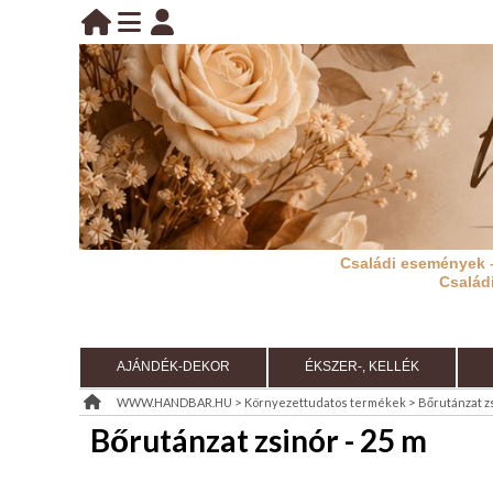
BELÉPÉS
belépés
KEZDŐLAP
regisztráció
információ
Családi események 
RÓLUNK
Család
REGISZTRÁCIÓ
TÁJÉKOZTATÓ
AJÁNDÉK-DEKOR
ÉKSZER-, KELLÉK
(ÁSZF)
>
>
WWW.HANDBAR.HU
Környezettudatos termékek
Bőrutánzat zs
Bőrutánzat zsinór - 25 m
KIÁRUSÍTÁS