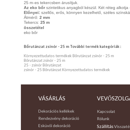
25 m-es tekercsben árusítjuk.
Az eko bőr
szintetikus anyagból készül. Két réteg alkotja
Előnyei:
szellős, erős, könnyen kezelhető, széles színskál
Átmérő:
2 mm
Tekercs:
25 m
összetétel
eko bőr
Bőrutánzat zsinór - 25 m További termék kategóriák :
Környezettudatos termékek Bőrutánzat zsinór - 25 m
Bőrutánzat zsinór - 25 m
25 - zsinór Bőrutánzat
zsinór - 25 Bőrutánzat Környezettudatos termékek
VÁSÁRLÁS
VEVŐSZOLG
Dekorációs kellékek
Kapcsolat
Rendezvény dekoráció
Rólunk
Esküvői dekoráció
Szállítás
Visszaté
,