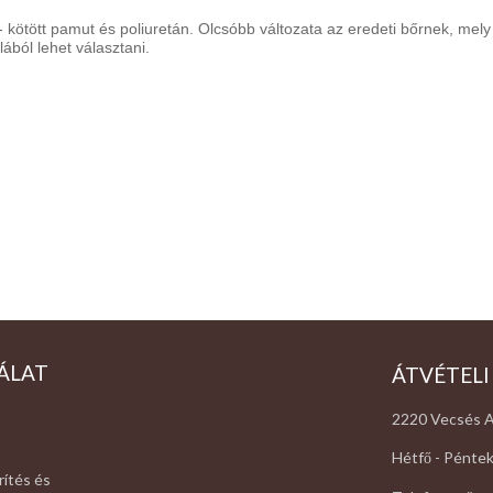
 - kötött pamut és poliuretán. Olcsóbb változata az eredeti bőrnek, mel
ából lehet választani.
ÁLAT
ÁTVÉTELI
2220 Vecsés A
Hétfő - Péntek
rítés és