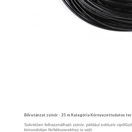
Bőrutánzat zsinór - 25 m Kategória Környezettudatos te
Sokrétűen felhasználható zsinór, például exkluziv cipőfű
kimondottan férfiékszerekhez is való.