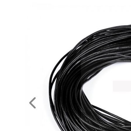
RENDEZVÉNY
DEKORÁCIÓ
ÉRDEKLŐDÉS,ÁRAJÁNLAT
ÖTLETEK
ÖNNEK
ÚJRA
RAKTÁRON!