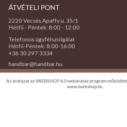
ÁTVÉTELI PONT
2220 Vecsés Apaffy u. 35/1
Hétfő - Péntek: 8:00 - 12:00
Telefonos ügyfélszolgálat
Hétfő-Péntek: 8:00-16:00
+36 30 297 3334
handbar@handbar.hu
Az áruházat az iWEBSHOP 6.0 webáruház program működtet
www.iwebshop.hu