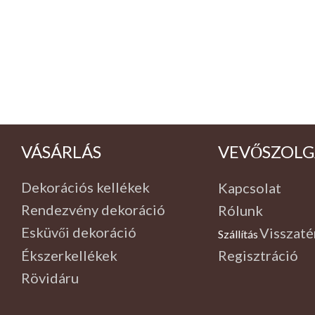
VALENTIN
NAP
Környezettudatos
termékek
VÁSÁRLÁS
VEVŐSZOLG
Dekorációs kellékek
Kapcsolat
Rendezvény dekoráció
Rólunk
Esküvői dekoráció
Visszaté
Szállítás
,
Ékszerkellékek
Regisztráció
Rövidáru