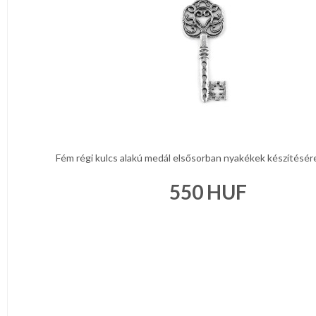
NAPPALI
HÁLÓSZOBA
KERT,TERASZ
HÚSVÉT
Fém régi kulcs alakú medál elsősorban nyakékek készítésére v
KONYHA
550
HUF
CSOMAGOLÓANYAG
VALENTIN
NAP
Környezettudatos
termékek