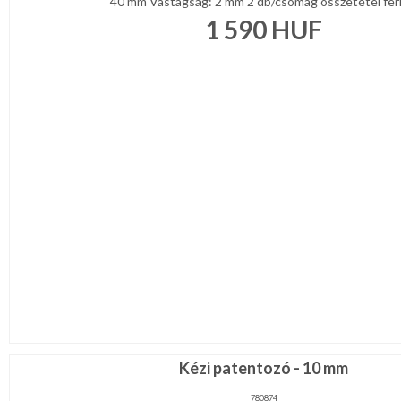
40 mm Vastagság: 2 mm 2 db/csomag összetétel ferit 
1 590
HUF
Kézi patentozó - 10 mm
780874