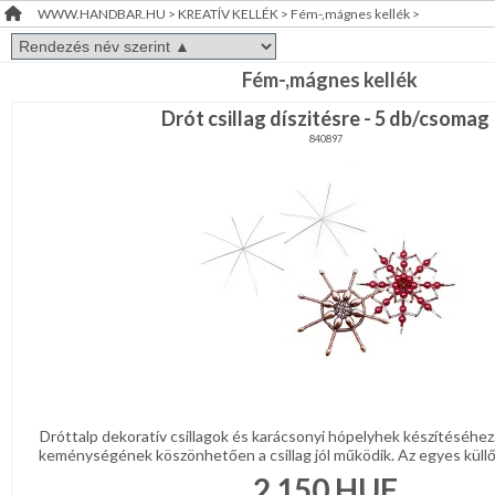
WWW.HANDBAR.HU
>
KREATÍV KELLÉK
>
Fém-,mágnes kellék
>
Doboz,zsákocska
RENDEZVÉNY
DEKORÁCIÓ
Fa,üveg
Fém-,mágnes kellék
dísz-,
Drót csillag díszitésre - 5 db/csomag
kellék
ÉRDEKLŐDÉS,ÁRAJÁNLAT
Fém-,mágnes
840897
kellék
ÖTLETEK
Figurák-
ÖNNEK
állatkák
félkésztermék
Habgumi,
ÚJRA
filc
kellék
RAKTÁRON!
Hungarocell,műanyag
kellék
Koszorú
Madárka,
állatka
Dróttalp dekoratív csillagok és karácsonyi hópelyhek készítéséhez
keménységének köszönhetően a csillag jól működik. Az egyes küllő
Papir,celofán,fólia
2 150
HUF