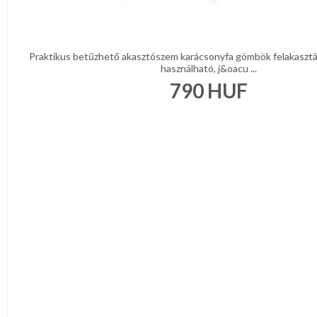
Praktikus betűzhető akasztószem karácsonyfa gömbök felakaszt
használható, j&oacu ...
790
HUF