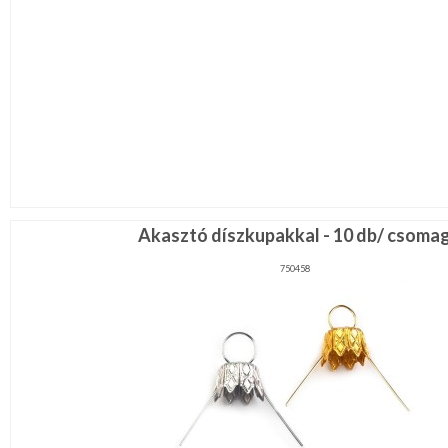
Akasztó díszkupakkal - 10 db/ csoma
750458