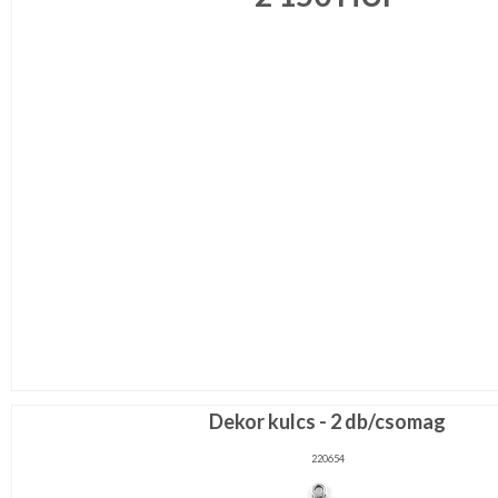
Ragasztó,
gyurma,gipsz
Táska,pénztárca
kellék
Virág,
toll,
növény
RÖVIDÁRU
MÉTERÁRU
JELMEZ-
PARTY
KELLÉK
ESKÜVŐRE
KÉSZÜLÜNK
FÜRDŐSZOBA
Dekor kulcs - 2 db/csomag
220654
GYEREKSZOBA