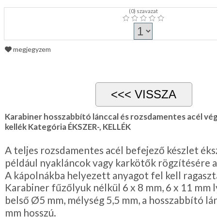
(
0
) szavazat
megjegyzem
Karabiner hosszabbító lánccal és rozsdamentes acél vége
kellék Kategória ÉKSZER-, KELLÉK
A teljes rozsdamentes acél befejező készlet éks
például nyakláncok vagy karkötők rögzítésére a
A kápolnákba helyezett anyagot fel kell ragaszta
Karabiner fűzőlyuk nélkül 6 x 8 mm, 6 x 11 mm l
belső Ø5 mm, mélység 5,5 mm, a hosszabbító lán
mm hosszú.