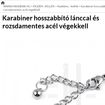
Gyöngy-,gyöngyfűző
WWW.HANDBAR.HU
>
ÉKSZER-, KELLÉK
>
Nyaklánc, -kellék
>
Karabiner hosszabbí
RENDEZVÉNY
rozsdamentes acél végekkell
DEKORÁCIÓ
Karabiner hosszabbító lánccal és
Ásvány,
igazgyöngy
rozsdamentes acél végekkell
ÉRDEKLŐDÉS,ÁRAJÁNLAT
Ékszer
félkésztermék
ÖTLETEK
Ékszerdoboz,
ÖNNEK
tárolás
Tartozék,
ÚJRA
eszköz
RAKTÁRON!
Varrható,
ragasztható
ruhadísz
KREATÍV
KELLÉK
RÖVIDÁRU
MÉTERÁRU