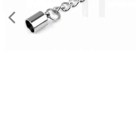
JELMEZ-
PARTY
KELLÉK
ESKÜVŐRE
KÉSZÜLÜNK
FÜRDŐSZOBA
GYEREKSZOBA
NAPPALI
HÁLÓSZOBA
KERT,TERASZ
HÚSVÉT
KONYHA