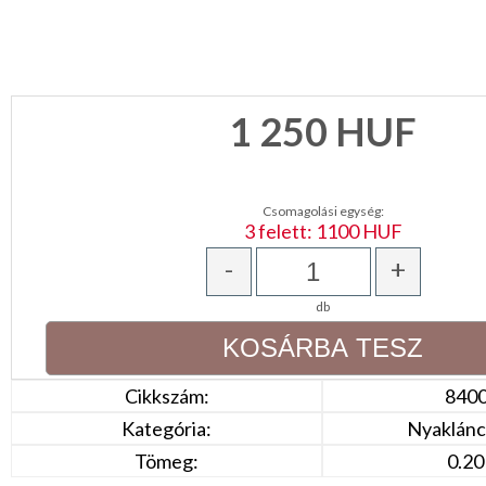
CSOMAGOLÓANYAG
VALENTIN
NAP
1 250
HUF
Környezettudatos
termékek
Csomagolási egység:
3 felett: 1100 HUF
-
+
db
Cikkszám:
840
Kategória:
Nyaklánc,
Tömeg:
0.20