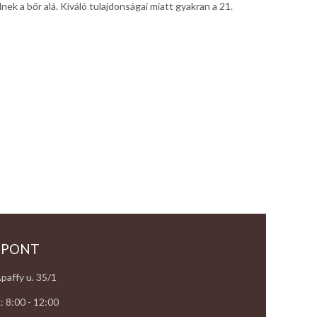
k a bőr alá. Kiváló tulajdonságai miatt gyakran a 21.
 PONT
paffy u. 35/1
: 8:00 - 12:00