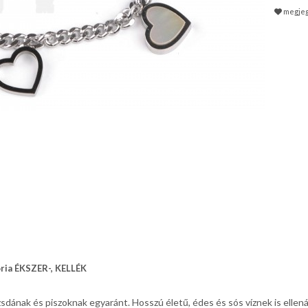
megje
ória ÉKSZER-, KELLÉK
sdának és piszoknak egyaránt. Hosszú életű, édes és sós víznek is ellenál