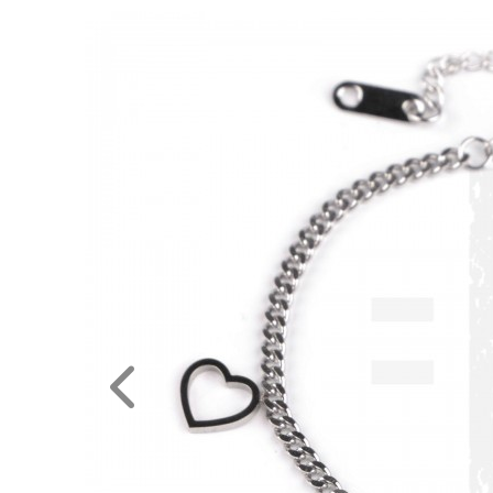
RENDEZVÉNY
DEKORÁCIÓ
ÉRDEKLŐDÉS,ÁRAJÁNLAT
ÖTLETEK
ÖNNEK
ÚJRA
RAKTÁRON!