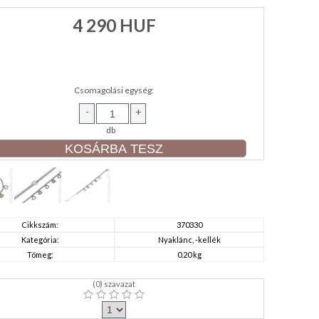
4 290
HUF
Csomagolási egység:
-
+
db
Cikkszám:
370330
Kategória:
Nyaklánc, -kellék
Tömeg:
0.20 kg
(
0
) szavazat