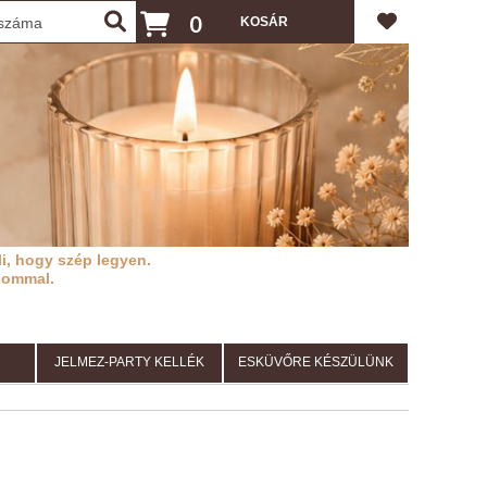
0
i, hogy szép legyen.
lommal.
JELMEZ-PARTY KELLÉK
ESKÜVŐRE KÉSZÜLÜNK