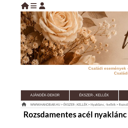
BELÉPÉS
belépés
KEZDŐLAP
regisztráció
információ
Családi események 
RÓLUNK
Család
REGISZTRÁCIÓ
TÁJÉKOZTATÓ
AJÁNDÉK-DEKOR
ÉKSZER-, KELLÉK
(ÁSZF)
>
>
>
WWW.HANDBAR.HU
ÉKSZER-, KELLÉK
Nyaklánc, -kellék
Rozsd
Rozsdamentes acél nyaklánc 
KIÁRUSÍTÁS