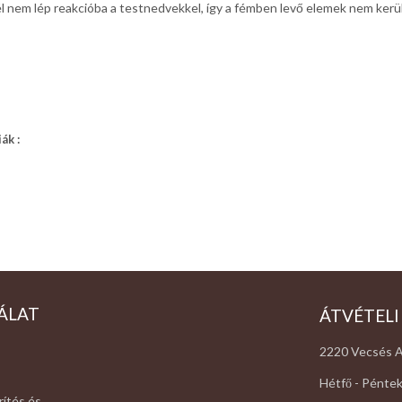
 nem lép reakcióba a testnedvekkel, így a fémben levő elemek nem kerülne
ák :
ÁLAT
ÁTVÉTELI
2220 Vecsés A
Hétfő - Péntek
rítés és