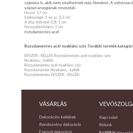
számára is, akik nem viselhetnek más fémeket. A sebészacél
század anyagának nevezzük.
Hossz: 17 cm
Szélessége: 1-es sz. 0,3 cm
A dísz méretei: 0,8; 1 cm
Hosszabbítólánc: 5 cm
rozsdamentes acél
Rozsdamentes acél nyaklánc szív További termék kategóri
ÉKSZER-, KELLÉK Rozsdamentes acél nyaklánc szív
Nyaklánc, -kellék
Rozsdamentes acél nyaklánc szív
Rozsdamentes Nyaklánc, -kellék
Rozsdamentes ÉKSZER-, KELLÉK
VÁSÁRLÁS
VEVŐSZOLG
Dekorációs kellékek
Kapcsolat
Rendezvény dekoráció
Rólunk
Esküvői dekoráció
Szállítás
Visszaté
,