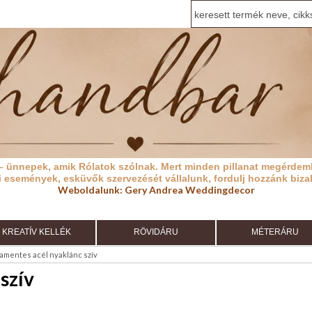
– ünnepek, amik Rólatok szólnak.
Mert minden pillanat megérdeml
i események, esküvők szervezését vállalunk, fordulj hozzánk biza
Weboldalunk:
Gery Andrea Weddingdecor
KREATÍV KELLÉK
RÖVIDÁRU
MÉTERÁRU
amentes acél nyaklánc szív
szív