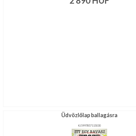
2 890
HUF
Legénybucsú,Lánybucsú
Mikulás
ESKÜVŐRE
KÉSZÜLÜNK
FÜRDŐSZOBA
GYEREKSZOBA
NAPPALI
HÁLÓSZOBA
KERT,TERASZ
Üdvözlőlap ballagásra
KJ5997857115030
HÚSVÉT