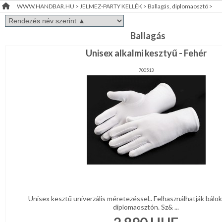
WWW.HANDBAR.HU
>
JELMEZ-PARTY KELLÉK
>
Ballagás, diplomaosztó
>
Álarc,
RENDEZVÉNY
Fejdísz,
Kellék
DEKORÁCIÓ
Arcfesték,hajfesték,tetkó
Ballagás
Unisex alkalmi kesztyű - Fehér
ÉRDEKLŐDÉS,ÁRAJÁNLAT
Farsangi
jelmez
700513
ÖTLETEK
Party
ÖNNEK
díszités-,
eszközök
Party
ÚJRA
asztal
RAKTÁRON!
Esküvői
díszítés
Szülinap
Ballagás,
diplomaosztó
Unisex kesztű univerzális méretezéssel.. Felhasználhatják bálo
diplomaosztón. Sz& ...
Halloween