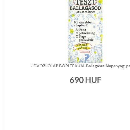
KONYHA
CSOMAGOLÓANYAG
VALENTIN
NAP
Környezettudatos
termékek
ÜDVÖZLŐLAP BORÍTÉKKAL Ballagásra Alapanyag: papi
690
HUF