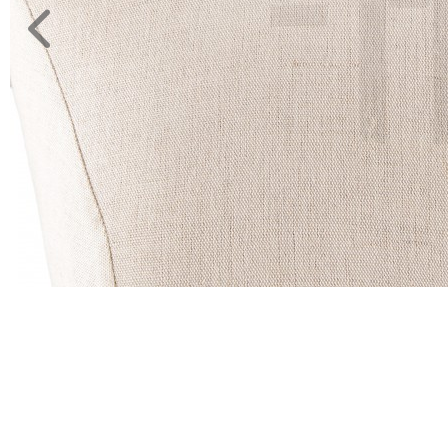
JELMEZ-
PARTY
KELLÉK
ESKÜVŐRE
KÉSZÜLÜNK
FÜRDŐSZOBA
GYEREKSZOBA
NAPPALI
HÁLÓSZOBA
KERT,TERASZ
HÚSVÉT
KONYHA