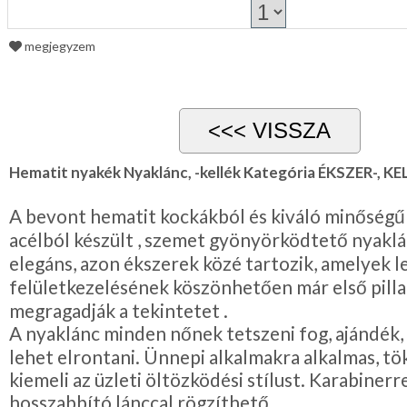
megjegyzem
Hematit nyakék Nyaklánc, -kellék Kategória ÉKSZER-, KE
A bevont hematit kockákból és kiváló minőség
acélból készült , szemet gyönyörködtető nyakl
elegáns, azon ékszerek közé tartozik, amelyek 
felületkezelésének köszönhetően már első pilla
megragadják a tekintetet .
A nyaklánc minden nőnek tetszeni fog, ajándék,
lehet elrontani. Ünnepi alkalmakra alkalmas, t
kiemeli az üzleti öltözködési stílust. Karabinerre
hosszabbító lánccal rögzíthető.