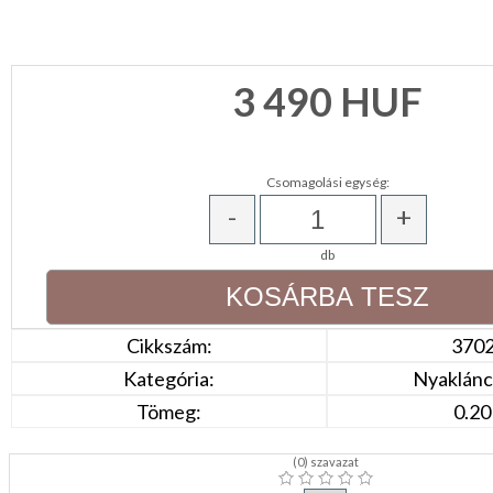
CSOMAGOLÓANYAG
VALENTIN
3 490
HUF
NAP
Környezettudatos
termékek
Csomagolási egység:
-
+
db
Cikkszám:
370
Kategória:
Nyaklánc,
Tömeg:
0.20
(
0
) szavazat