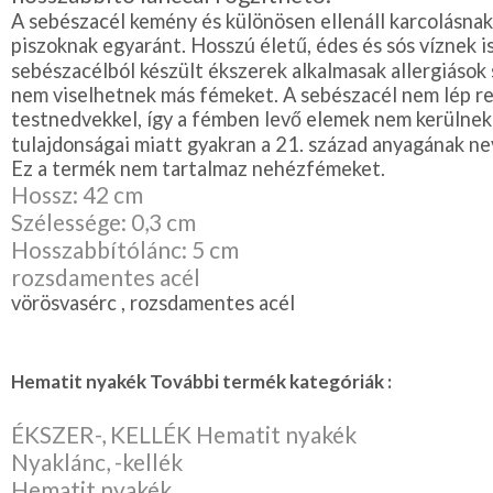
A sebészacél kemény és különösen ellenáll karcolásnak
piszoknak egyaránt. Hosszú életű, édes és sós víznek is 
sebészacélból készült ékszerek alkalmasak allergiások 
nem viselhetnek más fémeket. A sebészacél nem lép re
testnedvekkel, így a fémben levő elemek nem kerülnek a
tulajdonságai miatt gyakran a 21. század anyagának n
Ez a termék nem tartalmaz nehézfémeket.
Hossz: 42 cm
Szélessége: 0,3 cm
Hosszabbítólánc: 5 cm
rozsdamentes acél
vörösvasérc , rozsdamentes acél
Hematit nyakék További termék kategóriák :
ÉKSZER-, KELLÉK Hematit nyakék
Nyaklánc, -kellék
Hematit nyakék