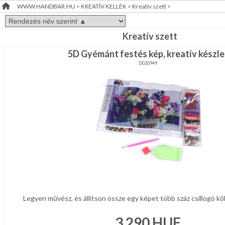
WWW.HANDBAR.HU
>
KREATÍV KELLÉK
>
Kreatív szett
>
Doboz,zsákocska
RENDEZVÉNY
DEKORÁCIÓ
Fa,üveg
Kreatív szett
dísz-,
5D Gyémánt festés kép, kreatív készle
kellék
ÉRDEKLŐDÉS,ÁRAJÁNLAT
Fém-,mágnes
D020949
kellék
ÖTLETEK
Figurák-
ÖNNEK
állatkák
félkésztermék
Habgumi,
ÚJRA
filc
kellék
RAKTÁRON!
Hungarocell,műanyag
kellék
Koszorú
Madárka,
állatka
Legyen művész, és állítson össze egy képet több száz csillogó kőből
Papir,celofán,fólia
3 290
HUF