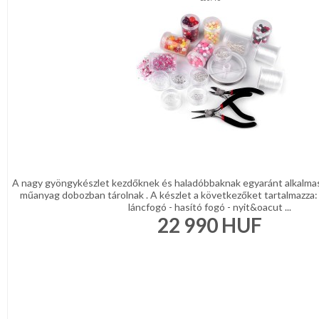
A nagy gyöngykészlet kezdőknek és haladóbbaknak egyaránt alkalmas
műanyag dobozban tárolnak . A készlet a következőket tartalmazza:
láncfogó - hasító fogó - nyit&oacut ...
22 990
HUF