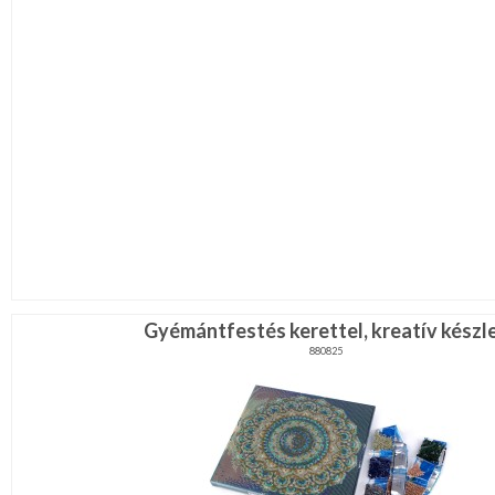
Gyémántfestés kerettel, kreatív készl
880825