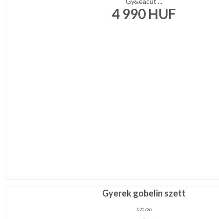
Gy&eacut ...
4 990
HUF
Gyerek gobelin szett
020736