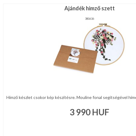
Ajándék himző szett
380636
Hímző készlet csokor kép készítésre. Mouline fonal segítségével hím
3 990
HUF