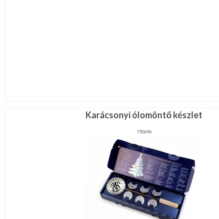
Karácsonyi ólomöntő készlet
750696