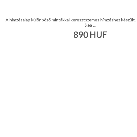
A hímzésalap különböző mintákkal keresztszemes hímzéshez készült. 
&ea ...
890
HUF