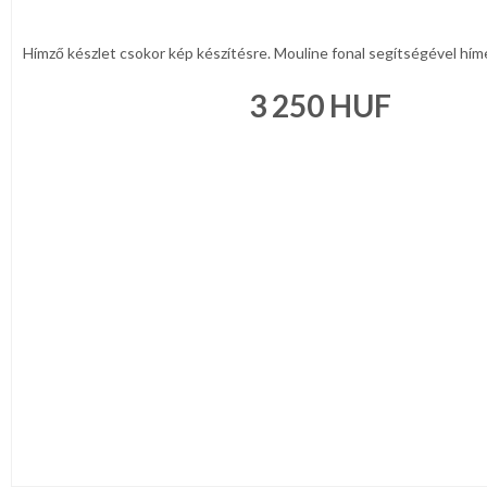
Hímző készlet csokor kép készítésre. Mouline fonal segítségével hím
3 250
HUF