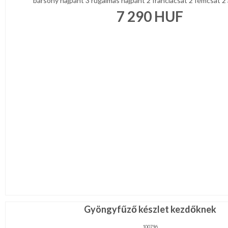
bársony hajpánt 3 rugalmas hajpánt 2 franciacsat 2 fémcsat 2 át
7 290
HUF
Gyöngyfűző készlet kezdőknek
100796