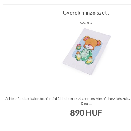
Gyerek hímző szett
020736_2
A hímzésalap különböző mintákkal keresztszemes hímzéshez készült. 
&ea ...
890
HUF