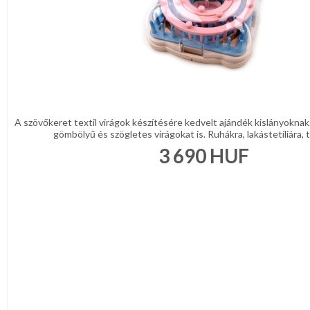
A szövőkeret textil virágok készítésére kedvelt ajándék kislányoknak
gömbölyű és szögletes virágokat is. Ruhákra, lakástetíliára, t
3 690
HUF