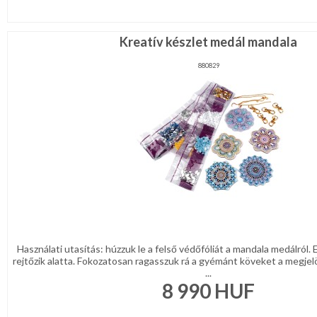
Kreatív készlet medál mandala
880829
Használati utasítás: húzzuk le a felső védőfóliát a mandala medálról
rejtőzik alatta. Fokozatosan ragasszuk rá a gyémánt köveket a megjelö
...
8 990
HUF