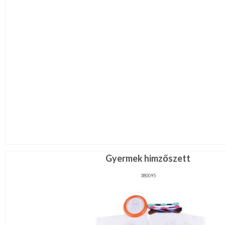
Gyermek himzőszett
380095