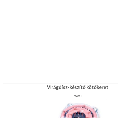
Virágdísz-készítő kötőkeret
080881