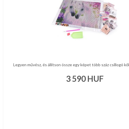
NAPPALI
HÁLÓSZOBA
KERT,TERASZ
HÚSVÉT
KONYHA
Legyen művész, és állítson össze egy képet több száz csillogó kőből
3 590
HUF
CSOMAGOLÓANYAG
VALENTIN
NAP
Környezettudatos
termékek