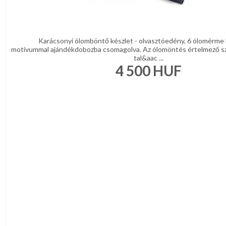
Karácsonyi ólomböntő készlet - olvasztóedény, 6 ólomérme 
motívummal ajándékdobozba csomagolva. Az ólomöntés értelmező s
tal&aac ...
4 500
HUF