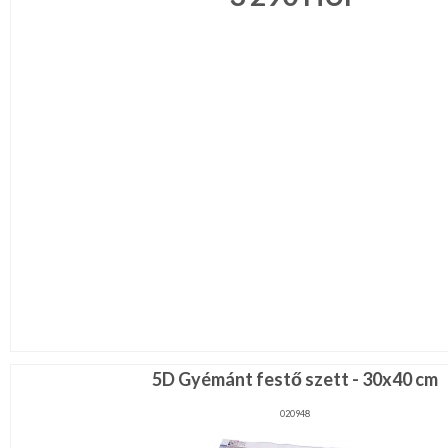
Ragasztó,
gyurma,gipsz
Táska,pénztárca
kellék
Virág,
toll,
növény
RÖVIDÁRU
MÉTERÁRU
JELMEZ-
PARTY
KELLÉK
ESKÜVŐRE
KÉSZÜLÜNK
FÜRDŐSZOBA
5D Gyémánt festő szett - 30x40 cm
020948
GYEREKSZOBA