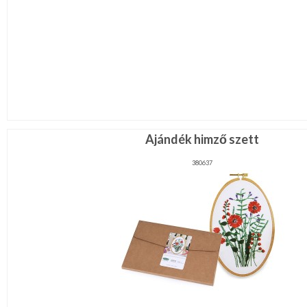
Ajándék himző szett
380637