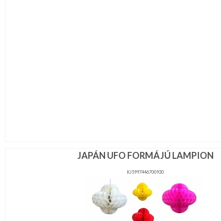
JAPÁN UFO FORMÁJÚ LAMPION
KJ5997446700920