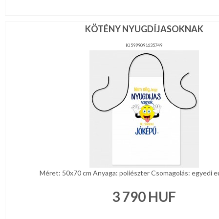
KÖTÉNY NYUGDÍJASOKNAK
KJ5999091635749
Méret: 50x70 cm Anyaga: poliészter Csomagolás: egyedi eur
3 790
HUF