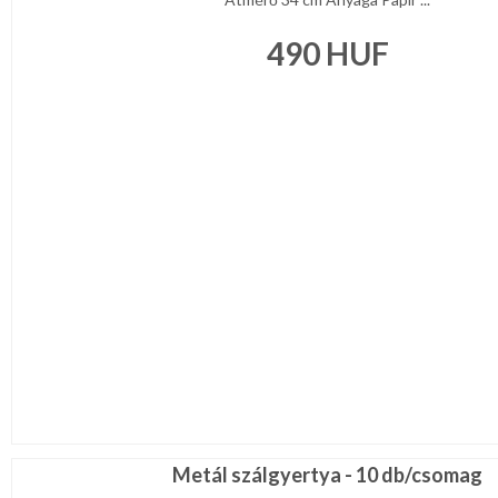
490
HUF
Metál szálgyertya - 10 db/csomag