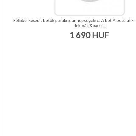
Fóliából készült betűk partikra, ünnepségekre. A bet A betűlufi
dekoráci&oacu ...
1 690
HUF