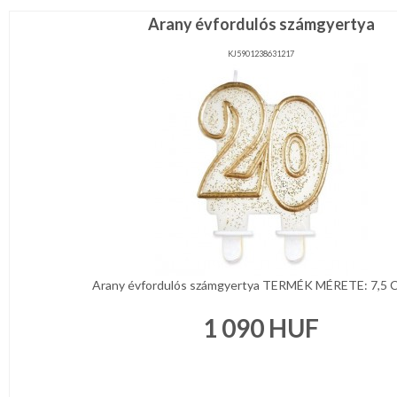
Arany évfordulós számgyertya
KJ5901238631217
Arany évfordulós számgyertya TERMÉK MÉRETE: 7,5 
1 090
HUF