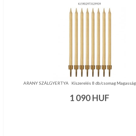
KJ5902973129939
ARANY SZÁLGYERTYA Kiszerelés 8 db/csomag Magasság 
1 090
HUF