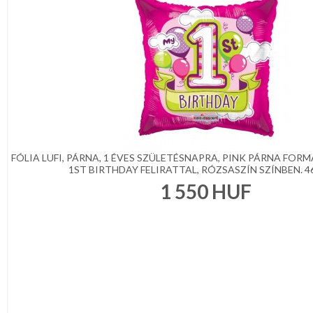
KONYHA
CSOMAGOLÓANYAG
VALENTIN
NAP
Környezettudatos
termékek
FÓLIA LUFI, PÁRNA, 1 ÉVES SZÜLETÉSNAPRA, PINK PÁRNA FORMÁ
1ST BIRTHDAY FELIRATTAL, RÓZSASZÍN SZÍNBEN. 46 
1 550
HUF