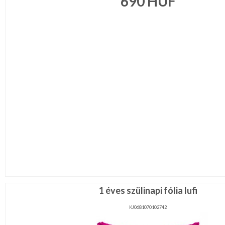
690
HUF
Legénybucsú,Lánybucsú
Mikulás
ESKÜVŐRE
KÉSZÜLÜNK
FÜRDŐSZOBA
GYEREKSZOBA
NAPPALI
HÁLÓSZOBA
KERT,TERASZ
1 éves szülinapi fólia lufi
KJ0681070102742
HÚSVÉT