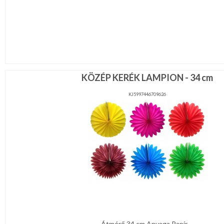
KÖZÉP KERÉK LAMPION - 34 cm
KJ5997446709626
Átmérő 34 cm Anyaga Papír ...