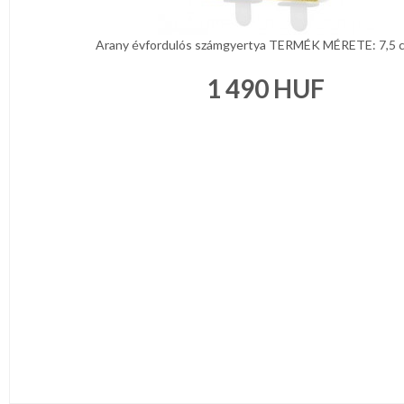
Arany évfordulós számgyertya TERMÉK MÉRETE: 7,5 
1 490
HUF