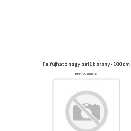
Felfújható nagy betűk arany- 100 cm
KJ8712364848908