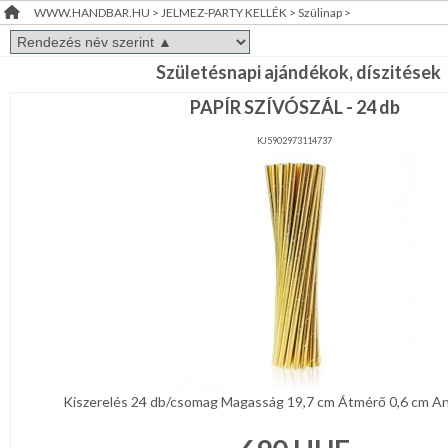
WWW.HANDBAR.HU
>
JELMEZ-PARTY KELLÉK
>
Szülinap
>
Álarc,
RENDEZVÉNY
Fejdísz,
Kellék
DEKORÁCIÓ
Arcfesték,hajfesték,tetkó
Születésnapi ajándékok, díszitések
PAPÍR SZÍVÓSZÁL - 24 db
ÉRDEKLŐDÉS,ÁRAJÁNLAT
Farsangi
jelmez
KJ5902973114737
ÖTLETEK
Party
ÖNNEK
díszités-,
eszközök
Party
ÚJRA
asztal
RAKTÁRON!
Esküvői
díszítés
Szülinap
Ballagás,
diplomaosztó
Kiszerelés 24 db/csomag Magasság 19,7 cm Átmérő 0,6 cm Anya
Halloween