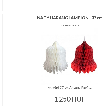
NAGY HARANG LAMPION - 37 cm
KJ5997446712503
Átmérő 37 cm Anyaga Papír ...
1 250
HUF