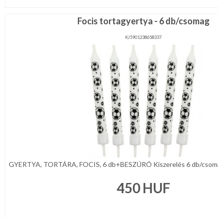
Focis tortagyertya - 6 db/csomag
KJ5901238658337
GYERTYA, TORTÁRA, FOCIS, 6 db+BESZÚRÓ Kiszerelés 6 db/csomag
450
HUF