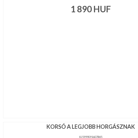
1 890
HUF
KORSÓ A LEGJOBB HORGÁSZNAK
KJ5999091607845