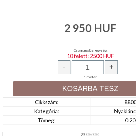
CSOMAGOLÓANYAG
VALENTIN
2 950
HUF
NAP
Környezettudatos
termékek
Csomagolási egység:
10 felett: 2500 HUF
-
+
1 méter
Cikkszám:
880
Kategória:
Nyaklánc,
Tömeg:
0.20
(
0
) szavazat