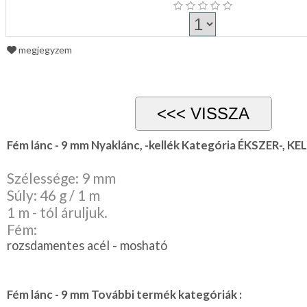
megjegyzem
Fém lánc - 9 mm Nyaklánc, -kellék Kategória ÉKSZER-, KE
Szélessége: 9 mm
Súly: 46 g / 1 m
1 m - tól áruljuk.
Fém:
rozsdamentes acél - mosható
Fém lánc - 9 mm További termék kategóriák :