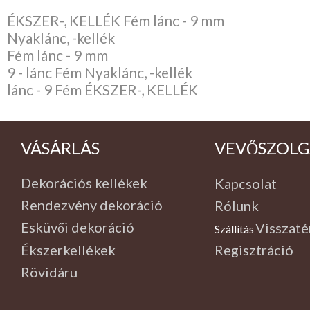
ÉKSZER-, KELLÉK Fém lánc - 9 mm
Nyaklánc, -kellék
Fém lánc - 9 mm
9 - lánc Fém Nyaklánc, -kellék
lánc - 9 Fém ÉKSZER-, KELLÉK
VÁSÁRLÁS
VEVŐSZOLG
Dekorációs kellékek
Kapcsolat
Rendezvény dekoráció
Rólunk
Esküvői dekoráció
Visszaté
Szállítás
,
Ékszerkellékek
Regisztráció
Rövidáru