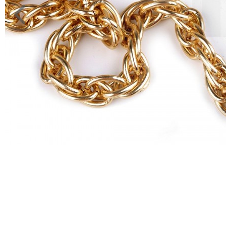
JELMEZ-
PARTY
KELLÉK
ESKÜVŐRE
KÉSZÜLÜNK
FÜRDŐSZOBA
GYEREKSZOBA
NAPPALI
HÁLÓSZOBA
KERT,TERASZ
HÚSVÉT
KONYHA