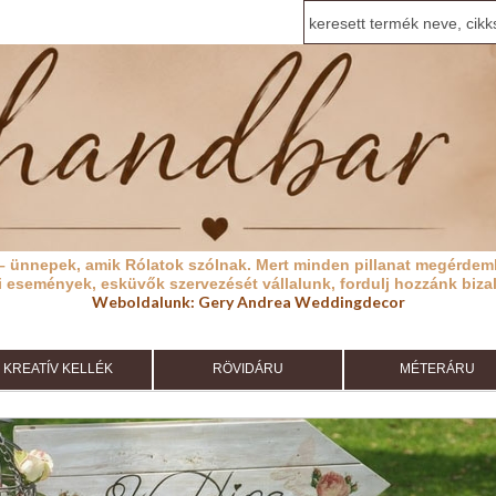
– ünnepek, amik Rólatok szólnak.
Mert minden pillanat megérdeml
i események, esküvők szervezését vállalunk, fordulj hozzánk biza
Weboldalunk:
Gery Andrea Weddingdecor
KREATÍV KELLÉK
RÖVIDÁRU
MÉTERÁRU