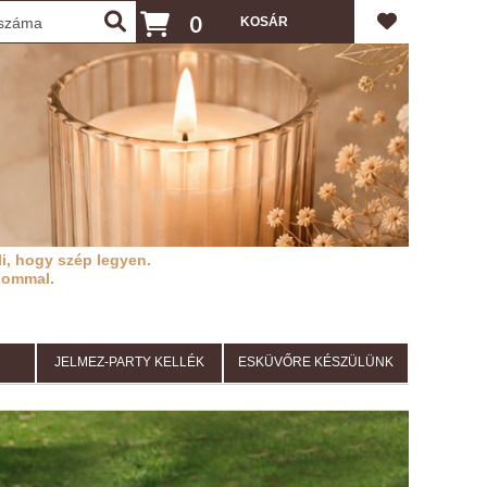
0
i, hogy szép legyen.
lommal.
JELMEZ-PARTY KELLÉK
ESKÜVŐRE KÉSZÜLÜNK