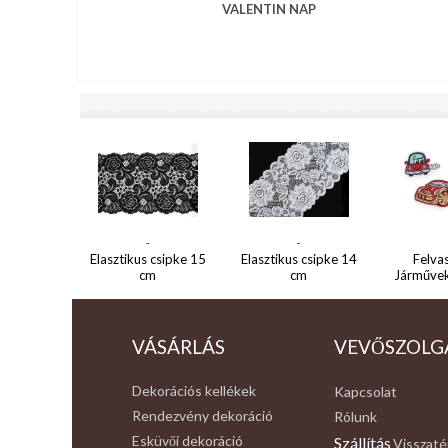
VALENTIN NAP
-
-
Elasztikus csipke 15
Elasztikus csipke 14
Felva
cm
cm
Járművek
VÁSÁRLÁS
VEVŐSZOLG
Dekorációs kellékek
Kapcsolat
Rendezvény dekoráció
Rólunk
Esküvői dekoráció
Szállítás
Visszaté
,