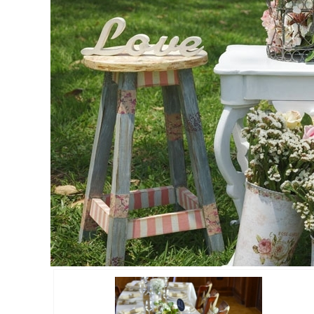
RENDEZVÉNY
DEKORÁCIÓ
ÉRDEKLŐDÉS,ÁRAJÁNLAT
ÖTLETEK
ÖNNEK
ÚJRA
RAKTÁRON!