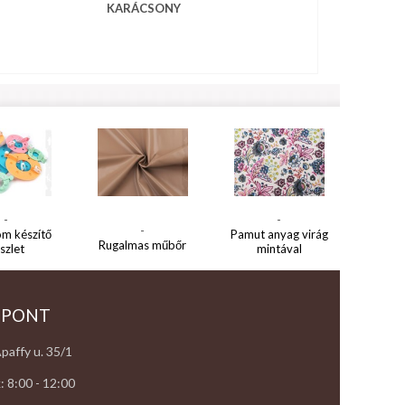
KARÁCSONY
-
-
-
m készítő
Pamut anyag virág
Rugalmas műbőr
szlet
mintával
 PONT
paffy u. 35/1
: 8:00 - 12:00