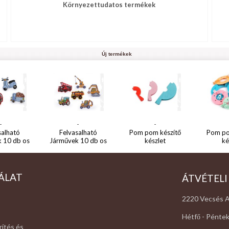
Környezettudatos termékek
Új termékek
-
-
-
salható
Felvasalható
Pom pom készítő
Pom po
 10 db os
Járművek 10 db os
készlet
ké
ÁLAT
ÁTVÉTELI
2220 Vecsés A
Hétfő - Péntek
rítés és