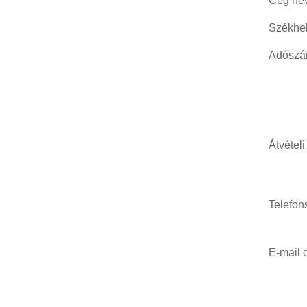
Cég név
Székhel
Adószá
Átvételi
Telefon
E-mail 