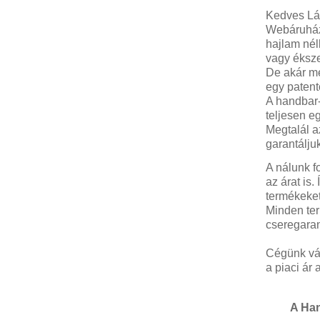
RENDEZVÉNY
Kedves Lá
DEKORÁCIÓ
Webáruházu
hajlam nél
ÉRDEKLŐDÉS,ÁRAJÁNLAT
vagy ékszer
De akár me
egy patento
ÖTLETEK
A handbar-
ÖNNEK
teljesen eg
Megtalál a
ÚJRA
garantálju
RAKTÁRON!
A nálunk f
az árat is
termékeke
Minden ter
cseregaran
Cégünk vál
a piaci ár a
A Han