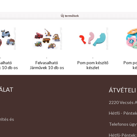
Új termékek
-
-
-
salható
Felvasalható
Pom pom készítő
Pom po
 10 db os
Járművek 10 db os
készlet
ké
ÁLAT
ÁTVÉTELI
2220 Vecsés A
Hétfő - Péntek
rítés és
Telefonos ügyf
Hétfő-Péntek: