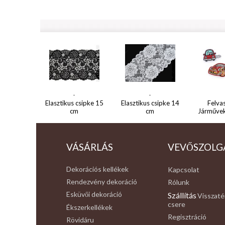
-
-
Elasztikus csipke 15
Elasztikus csipke 14
Felva
cm
cm
Járművek
VÁSÁRLÁS
VEVŐSZOLG
Dekorációs kellékek
Kapcsolat
Rendezvény dekoráció
Rólunk
Esküvői dekoráció
Szállítás
Visszaté
,
csere
Ékszerkellékek
Regisztráció
Rövidáru