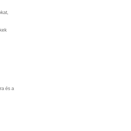
kat,
ékek
ra és a