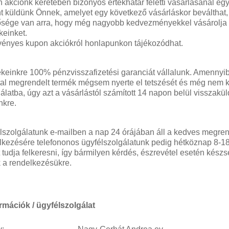
 akciónk keretében bizonyos értékhatár feletti vásárlásánál eg
t küldünk Önnek, amelyet egy következő vásárláskor beválthat,
ősége van arra, hogy még nagyobb kedvezményekkel vásárolja
keinket.
vényes kupon akciókról honlapunkon tájékozódhat.
keinkre 100% pénzvisszafizetési garanciát vállalunk. Amennyi
tal megrendelt termék mégsem nyerte el tetszését és még nem k
álatba, úgy azt a vásárlástól számított 14 napon belül visszakül
nkre.
lszolgálatunk e-mailben a nap 24 órájában áll a kedves megre
lkezésére telefononos ügyfélszolgálatunk pedig hétköznap 8-18
t tudja felkeresni, így bármilyen kérdés, észrevétel esetén kész
k a rendelkezésükre.
mációk / ügyfélszolgálat