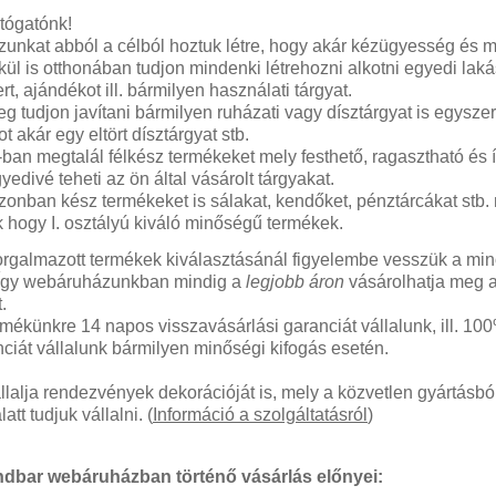
tógatónk!
nkat abból a célból hoztuk létre, hogy akár kézügyesség és 
kül is otthonában tudjon mindenki létrehozni alkotni egyedi laká
t, ajándékot ill. bármilyen használati tárgyat.
g tudjon javítani bármilyen ruházati vagy dísztárgyat is egysze
t akár egy eltört dísztárgyat stb.
ban megtalál félkész termékeket mely festhető, ragasztható és 
yedivé teheti az ön által vásárolt tárgyakat.
zonban kész termékeket is sálakat, kendőket, pénztárcákat stb.
k hogy I. osztályú kiváló minőségű termékek.
orgalmazott termékek kiválasztásánál figyelembe vesszük a mi
. Így webáruházunkban mindig a
legjobb áron
vásárolhatja meg 
t.
mékünkre 14 napos visszavásárlási garanciát vállalunk, ill. 10
ciát vállalunk bármilyen minőségi kifogás esetén.
lalja rendezvények dekorációját is, mely a közvetlen gyártásb
latt tudjuk vállalni. (
Információ a szolgáltatásról
)
dbar webáruházban történő vásárlás előnyei: