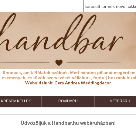
– ünnepek, amik Rólatok szólnak.
Mert minden pillanat megérdeml
i események, esküvők szervezését vállalunk, fordulj hozzánk biza
Weboldalunk:
Gery Andrea Weddingdecor
KREATÍV KELLÉK
RÖVIDÁRU
MÉTERÁRU
Üdvözöljük a Handbar.hu webáruházban!