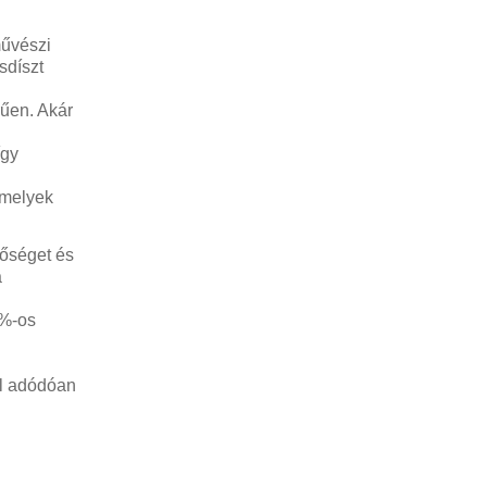
művészi
sdíszt
rűen. Akár
így
 melyek
nőséget és
a
0%-os
ól adódóan