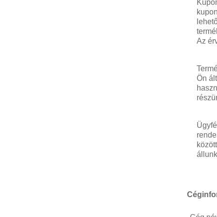
Kupon
kupon
lehet
termé
Az ér
Termé
Ön ál
haszn
részü
Ügyfé
rende
közöt
állun
Céginfor