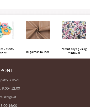
-
-
-
m készítő
Pamut anyag virág
Rugalmas műbőr
szlet
mintával
 PONT
paffy u. 35/1
: 8:00 - 12:00
élszolgálat
 8:00-16:00