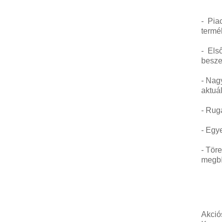
- Pia
termé
- Els
besze
- Nag
aktuá
- Rug
- Egy
- Töre
megbí
Miért é
Akció