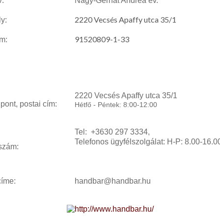
:
Nagy-Gerhát Andrea ev.
2220 Vecsés Apaffy utca 35/1
y:
91520809-1-33
m:
2220 Vecsés Apaffy utca 35/1
 pont, postai cím:
Hétfő - Péntek: 8:00-12:00
Tel: +3630 297 3334,
Telefonos ügyfélszolgálat: H-P: 8.00-16.0
szám:
címe:
h
andbar@handbar.hu