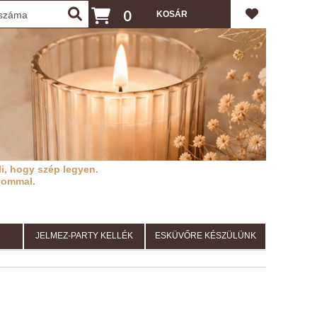
0
i, hogy szép legyen.
lommal.
JELMEZ-PARTY KELLÉK
ESKÜVŐRE KÉSZÜLÜNK