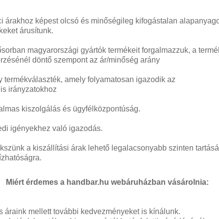
ci árakhoz képest olcsó és minőségileg kifogástalan alapanyago
keket árusítunk.
ősorban magyarországi gyártók termékeit forgalmazzuk, a term
rzésénél döntő szempont az ár/minőség arány
y termékválaszték, amely folyamatosan igazodik az
lis irányzatokhoz
almas kiszolgálás és ügyfélközpontúság.
edi igényekhez való igazodás.
kszünk a kiszállítási árak lehető legalacsonyabb szinten tartásá
zhatóságra.
rdemes a handbar.hu webáruházban vásárolnia:
s áraink mellett további kedvezményeket is kínálunk.