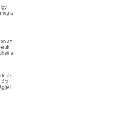
y
 így
 meg a
ben az
erült
dheti a
ndelők
 óra
séggel