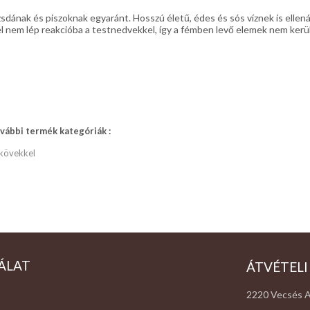
sdának és piszoknak egyaránt. Hosszú életű, édes és sós víznek is ellenál
 nem lép reakcióba a testnedvekkel, így a fémben levő elemek nem kerülne
vábbi termék kategóriák :
 kövekkel
ÁLAT
ÁTVÉTELI
2220 Vecsés A