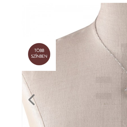
RENDEZVÉNY
DEKORÁCIÓ
ÉRDEKLŐDÉS,ÁRAJÁNLAT
ÖTLETEK
ÖNNEK
ÚJRA
RAKTÁRON!