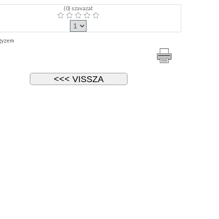
(
0
) szavazat
gyzem