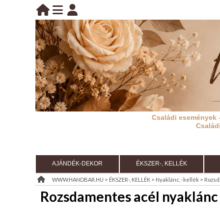
BELÉPÉS
belépés
KEZDŐLAP
regisztráció
információ
Családi események 
RÓLUNK
Család
REGISZTRÁCIÓ
TÁJÉKOZTATÓ
AJÁNDÉK-DEKOR
ÉKSZER-, KELLÉK
(ÁSZF)
>
>
>
WWW.HANDBAR.HU
ÉKSZER-, KELLÉK
Nyaklánc, -kellék
Rozsda
Rozsdamentes acél nyaklánc p
KIÁRUSÍTÁS