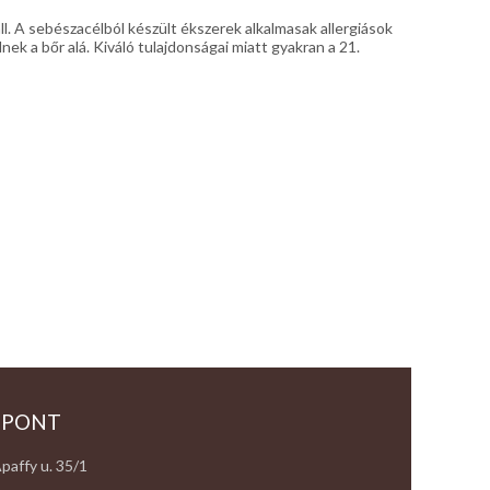
l. A sebészacélból készült ékszerek alkalmasak allergiások
k a bőr alá. Kiváló tulajdonságai miatt gyakran a 21.
 PONT
paffy u. 35/1