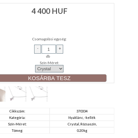
4 400
HUF
Csomagolási egység:
-
+
db
Szín-Méret:
Cikkszám:
370334
Kategória:
Nyaklánc, -kellék
Szín-Méret:
Crystal, Rózsaszín,
Tömeg:
0.20 kg