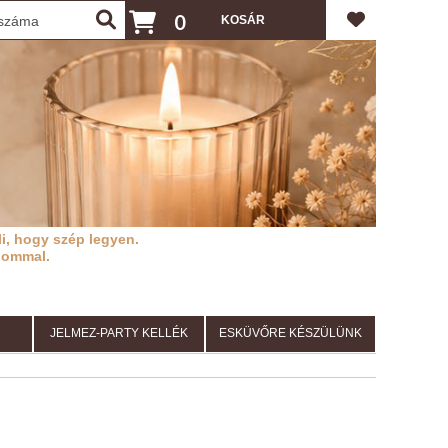
0
i, hogy szép legyen.
lommal.
JELMEZ-PARTY KELLÉK
ESKÜVŐRE KÉSZÜLÜNK