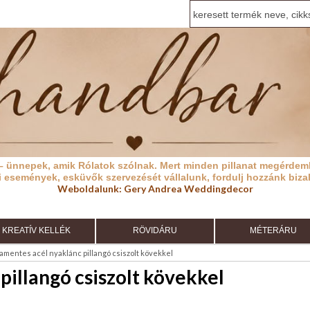
– ünnepek, amik Rólatok szólnak.
Mert minden pillanat megérdeml
i események, esküvők szervezését vállalunk, fordulj hozzánk biza
Weboldalunk:
Gery Andrea Weddingdecor
KREATÍV KELLÉK
RÖVIDÁRU
MÉTERÁRU
mentes acél nyaklánc pillangó csiszolt kövekkel
illangó csiszolt kövekkel