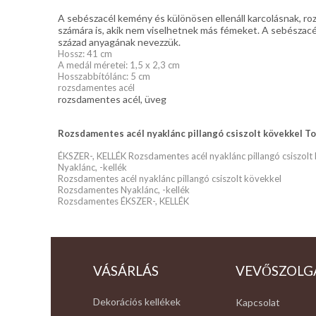
A sebészacél kemény és különösen ellenáll karcolásnak, roz
számára is, akik nem viselhetnek más fémeket. A sebészacél
század anyagának nevezzük.
Hossz: 41 cm
A medál méretei: 1,5 x 2,3 cm
Hosszabbítólánc: 5 cm
rozsdamentes acél
rozsdamentes acél, üveg
Rozsdamentes acél nyaklánc pillangó csiszolt kövekkel To
ÉKSZER-, KELLÉK Rozsdamentes acél nyaklánc pillangó csiszolt
Nyaklánc, -kellék
Rozsdamentes acél nyaklánc pillangó csiszolt kövekkel
Rozsdamentes Nyaklánc, -kellék
Rozsdamentes ÉKSZER-, KELLÉK
VÁSÁRLÁS
VEVŐSZOLG
Dekorációs kellékek
Kapcsolat