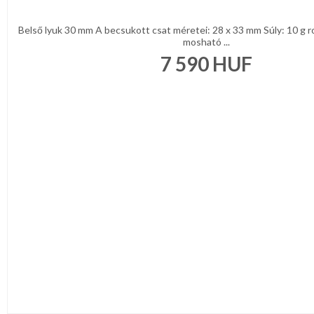
Belső lyuk 30 mm A becsukott csat méretei: 28 x 33 mm Súly: 10 g 
mosható ...
7 590
HUF