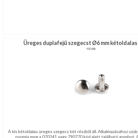
Üreges duplafejű szegecst Ø6 mm kétoldalas 
930188
A kis kétoldalas üreges szegecs két részből áll. Alkalmazásához sz
nyomja meg a 070241 vagy 790770 kód alatt található gombot. 