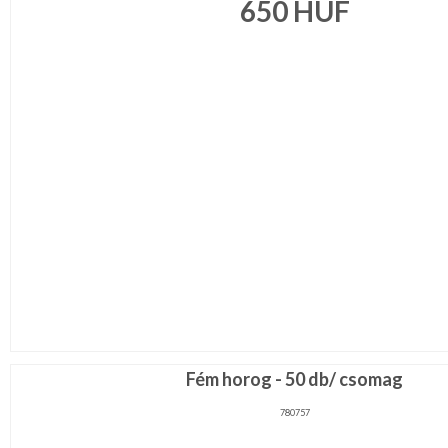
650
HUF
Eszköz,
kellék
Kötés,
hímzés
Műanyag
rövidáru
Varrógép
kellék
MÉTERÁRU
JELMEZ-
PARTY
KELLÉK
ESKÜVŐRE
KÉSZÜLÜNK
FÜRDŐSZOBA
Fém horog - 50 db/ csomag
780757
GYEREKSZOBA