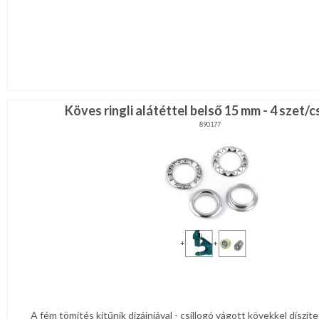
Köves ringli alátéttel belső 15 mm - 4 szet
890177
A fém tömítés kitűnik dizájnjával - csillogó vágott kövekkel díszíte