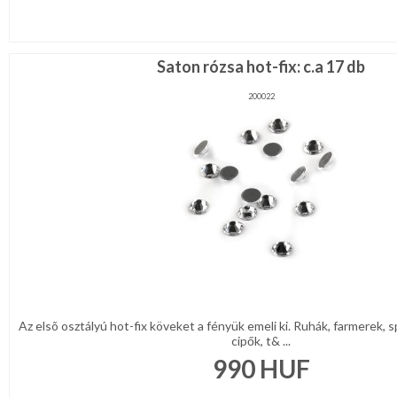
Saton rózsa hot-fix: c.a 17 db
200022
Az elsõ osztályú hot-fix köveket a fényük emeli ki. Ruhák, farmerek, 
cipők, t& ...
990
HUF