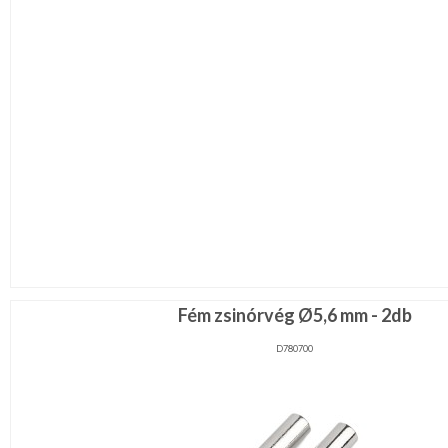
Fém zsinórvég Ø5,6 mm - 2db
D780700