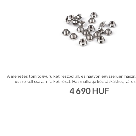
A menetes tömítőgyűrű két részből áll, és nagyon egyszerűen haszná
össze kell csavarni a két részt. Használhatja kézitáskákhoz, városi
4 690
HUF