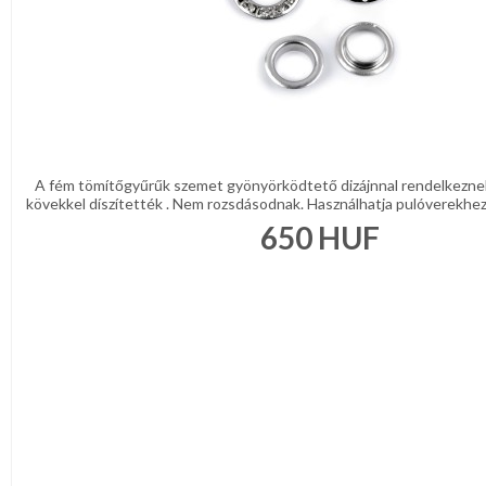
A fém tömítőgyűrűk szemet gyönyörködtető dizájnnal rendelkeznek 
kövekkel díszítették . Nem rozsdásodnak. Használhatja pulóverekhez, 
650
HUF