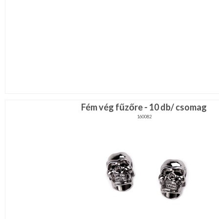
Fém vég fűzőre - 10 db/ csomag
160082