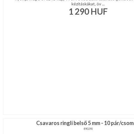
kézitáskákat, öv ...
1 290
HUF
Csavaros ringli belső 5 mm - 10 pár/cso
890290