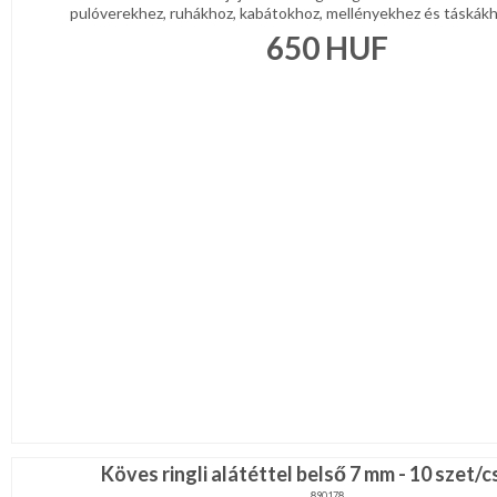
pulóverekhez, ruhákhoz, kabátokhoz, mellényekhez és táskákho
650
HUF
Köves ringli alátéttel belső 7 mm - 10 szet
890178