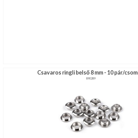
Csavaros ringli belső 8 mm - 10 pár/cso
890289