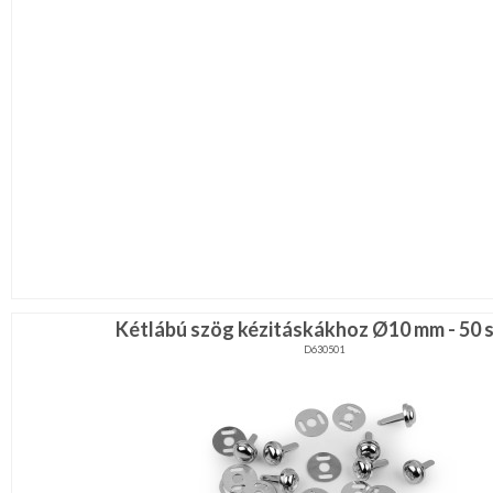
Kétlábú szög kézitáskákhoz Ø10 mm - 50 
D630501