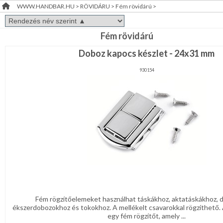
WWW.HANDBAR.HU
>
RÖVIDÁRU
>
Fém rövidárú
>
Varrógéptű-,
RENDEZVÉNY
tű,
varrókészlet
DEKORÁCIÓ
Rojt,
Fém rövidárú
bojt
Doboz kapocs készlet - 24x31 mm
ÉRDEKLŐDÉS,ÁRAJÁNLAT
Csipke,szegő,paszomány
930154
ÖTLETEK
Gumi,
ÖNNEK
lampasz
Vasalható,
ÚJRA
varrható
kellék
RAKTÁRON!
Zsinór,
fűző
Olló,
vágóeszköz
Fém
rövidárú
Fém rögzítőelemeket használhat táskákhoz, aktatáskákhoz, 
ékszerdobozokhoz és tokokhoz. A mellékelt csavarokkal rögzíthető. 
Tömő-
egy fém rögzítőt, amely ...
kellékanyag