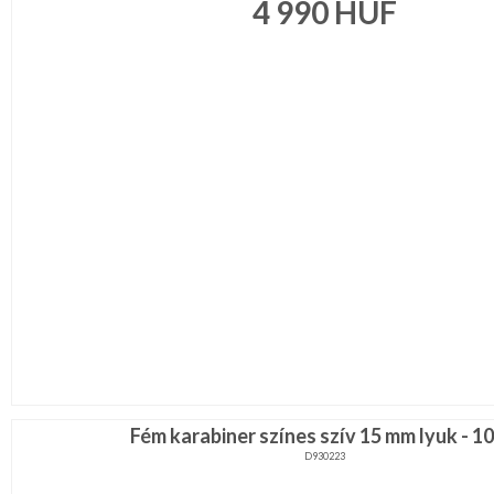
4 990
HUF
Fém karabiner színes szív 15 mm lyuk - 10
D930223