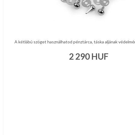
A kétlábú szöget használhatod pénztárca, táska aljának védelmére
2 290
HUF