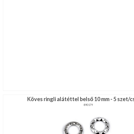
Köves ringli alátéttel belső 10 mm - 5 szet
890179