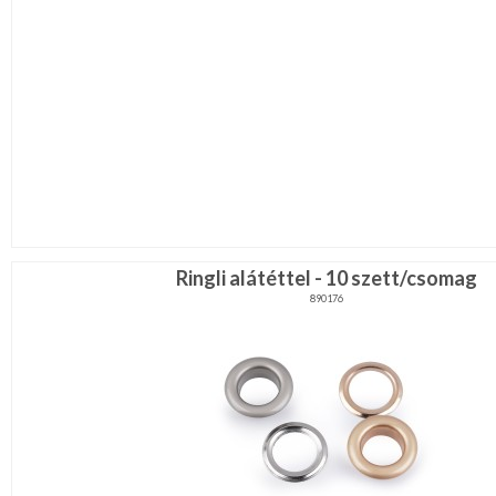
Ringli alátéttel - 10 szett/csomag
890176