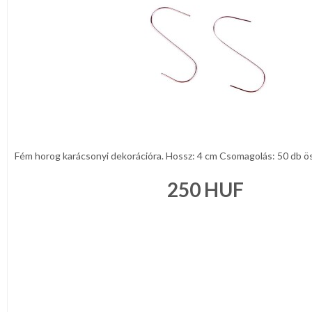
NAPPALI
HÁLÓSZOBA
KERT,TERASZ
HÚSVÉT
Fém horog karácsonyi dekorációra. Hossz: 4 cm Csomagolás: 50 db öss
KONYHA
250
HUF
CSOMAGOLÓANYAG
VALENTIN
NAP
Környezettudatos
termékek