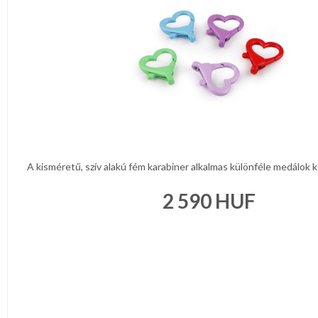
A kisméretű, szív alakú fém karabiner alkalmas különféle medálok ké
2 590
HUF