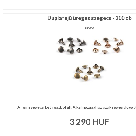
Duplafejű üreges szegecs - 200 db
880707
A fémszegecs két részből áll. Alkalmazásához szükséges dugatt
3 290
HUF