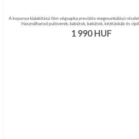
A koponya kialakítású fém végsapka precíziós megmunkálású részlet
Használhatod pulóverek, kabátok, kabátok, kézitáskák és cipők 
1 990
HUF