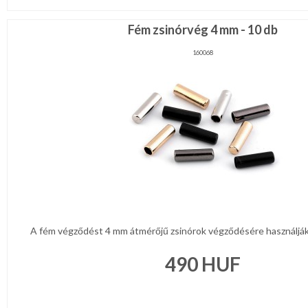
Fém zsinórvég 4 mm - 10 db
160068
A fém végződést 4 mm átmérőjű zsinórok végződésére használják.
490
HUF