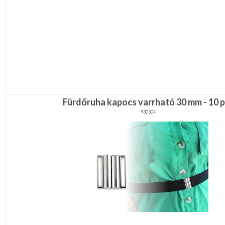
Fürdőruha kapocs varrható 30 mm - 10 p
930504