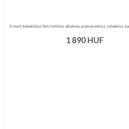
A matt kialakítású fém tömítés alkalmas pulóverekhez, ruhákhoz, kab
1 890
HUF