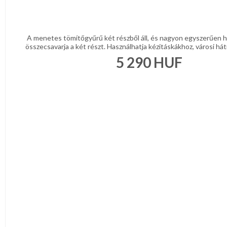
A menetes tömítőgyűrű két részből áll, és nagyon egyszerűen h
összecsavarja a két részt. Használhatja kézitáskákhoz, városi háti
5 290
HUF