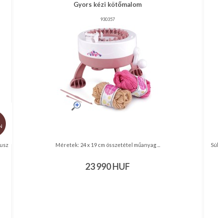
Gyors kézi kötőmalom
930357
busz
Méretek: 24 x 19 cm összetétel műanyag ...
Súl
23 990
HUF