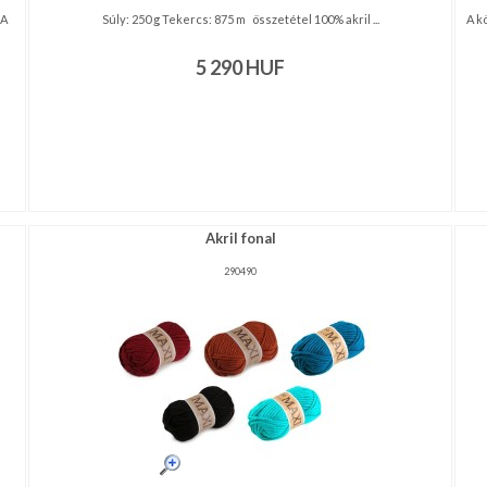
 A
Súly: 250 g Tekercs: 875 m összetétel 100% akril ...
A k
5 290
HUF
Akril fonal
290490