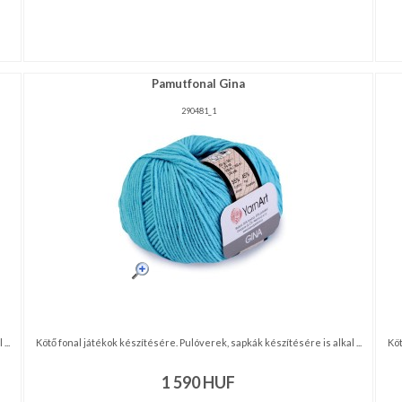
Pamutfonal Gina
290481_1
...
Kötő fonal játékok készítésére. Pulóverek, sapkák készítésére is alkal ...
Köt
1 590
HUF