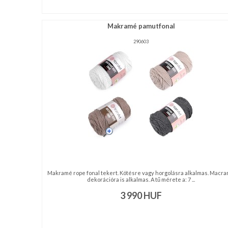
Makramé pamutfonal
290603
Makramé rope fonal tekert. Kötésre vagy horgolásra alkalmas. Macr
dekorációra is alkalmas. A tű mérete a: 7 ...
3 990
HUF