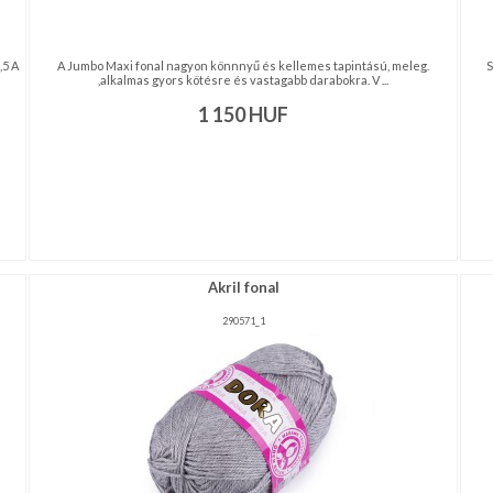
,5 A
A Jumbo Maxi fonal nagyon könnnyű és kellemes tapintású, meleg.
S
,alkalmas gyors kötésre és vastagabb darabokra. V ...
1 150
HUF
Akril fonal
290571_1