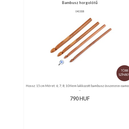
RENDEZVÉNY
Bambusz horgolótű
DEKORÁCIÓ
040308
ÉRDEKLŐDÉS,ÁRAJÁNLAT
ÖTLETEK
ÖNNEK
ÚJRA
RAKTÁRON!
Hossz: 15 cm Méret: 6; 7; 8; 10 Nem lakkozott bambusz összetétel bam
...
790
HUF