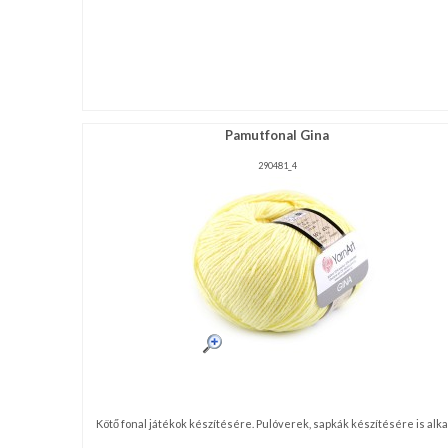
Pamutfonal Gina
290481_4
Kötő fonal játékok készítésére. Pulóverek, sapkák készítésére is alkal 