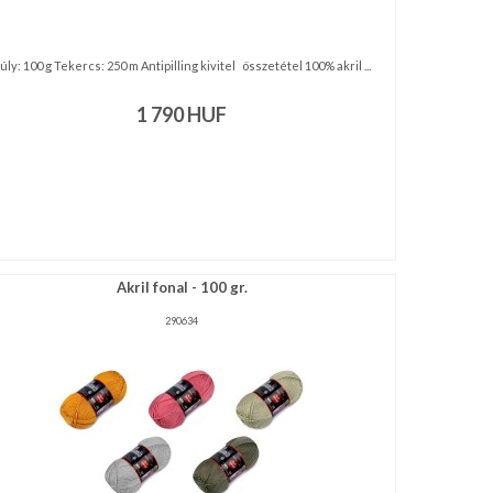
úly: 100 g Tekercs: 250 m Antipilling kivitel összetétel 100% akril ...
1 790
HUF
Akril fonal - 100 gr.
290634