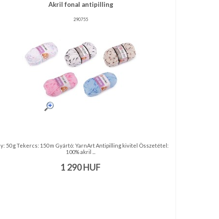
Akril fonal antipilling
290755
y: 50 g Tekercs: 150 m Gyártó: YarnArt Antipilling kivitel Összetétel:
100% akril ...
1 290
HUF