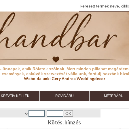
– ünnepek, amik Rólatok szólnak.
Mert minden pillanat megérdeml
i események, esküvők szervezését vállalunk, fordulj hozzánk biza
Weboldalunk:
Gery Andrea Weddingdecor
KREATÍV KELLÉK
RÖVIDÁRU
MÉTERÁRU
Ár
-
Kötés, hímzés