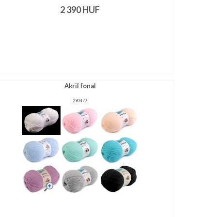
2 390
HUF
Akril fonal
290477