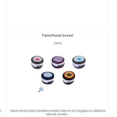
Pamutfonal lurexel
290592
...
Színes fonal széles színátmenetellel. Kötésre és horgolásra is alkalmas:
takarók, szvette ...