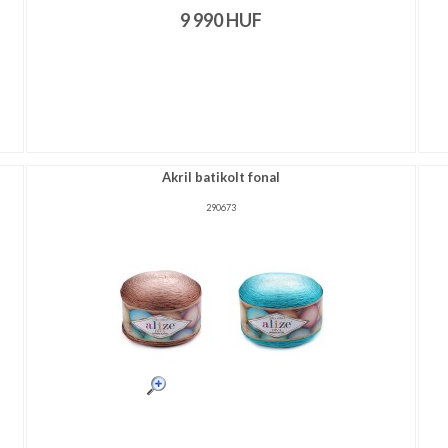
9 990
HUF
Akril batikolt fonal
290673