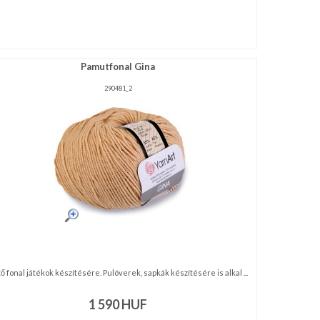
Pamutfonal Gina
290481_2
ő fonal játékok készítésére. Pulóverek, sapkák készítésére is alkal ...
1 590
HUF