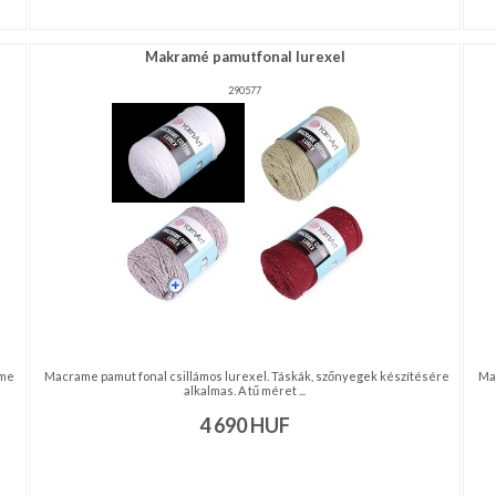
Makramé pamutfonal lurexel
290577
ame
Macrame pamut fonal csillámos lurexel. Táskák, szőnyegek készítésére
Mak
alkalmas. A tű méret ...
4 690
HUF