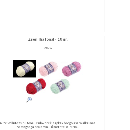
Zsenillia fonal - 10 gr.
290757
Alize Velluto zsinil fonal . Pulóverek, sapkák horgolására alkalmas.
Vastagsága cca 8 mm. Tű mérete: 8 - 9 Ho ...