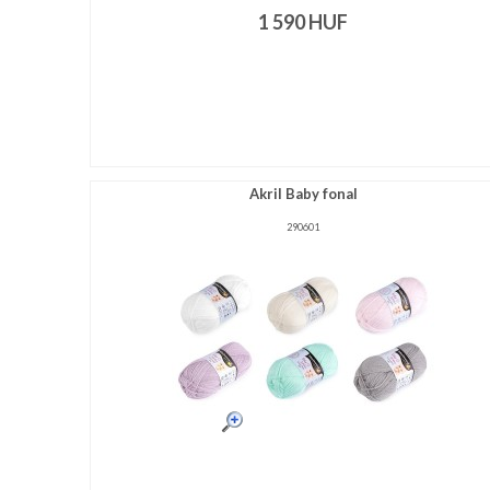
1 590
HUF
Akril Baby fonal
290601