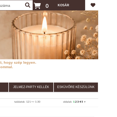
0
i, hogy szép legyen.
lommal.
JELMEZ-PARTY KELLÉK
ESKÜVŐRE KÉSZÜLÜNK
találatok: 121 => 1-30
oldalak:
1
2
3
4
5
>