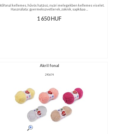
ötőfonal kellemes, hűvös hatású, nyári melegekben kellemes viselet.
Használata: gyermekszvetterek, zoknik, sapk&aa ...
1 650
HUF
Akril fonal
290674