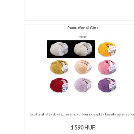
Pamutfonal Gina
290481
Kötő fonal játékok készítésére. Pulóverek, sapkák készítésére is alkal 
1 590
HUF