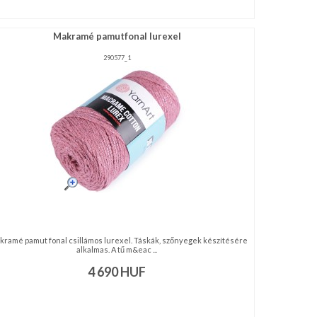
Makramé pamutfonal lurexel
290577_1
ramé pamut fonal csillámos lurexel. Táskák, szőnyegek készítésére
alkalmas. A tű m&eac ...
4 690
HUF