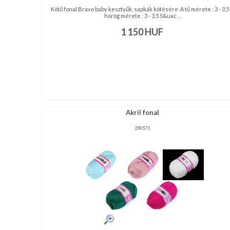
Kötő fonal Bravo baby kesztyűk, sapkák kötésére. A tű mérete : 3 - 3,5
horog mérete : 3 - 3,5 S&uac ...
1 150
HUF
Akril fonal
290571