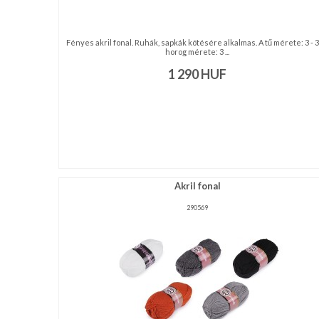
Fényes akril fonal. Ruhák, sapkák kötésére alkalmas. A tű mérete: 3 - 3
horog mérete: 3 ...
1 290
HUF
Akril fonal
290569