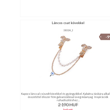
Láncos csat kövekkel
330324_2
-
Kapocs lánccal csiszolt kövekkel és gyöngyökkel. Kabátra, táskára alka
összetétel ékszer fém galvanizálásal üveg műanyag Inspirációk
ruhadíszitéshez ...
2 190
HUF
helyett