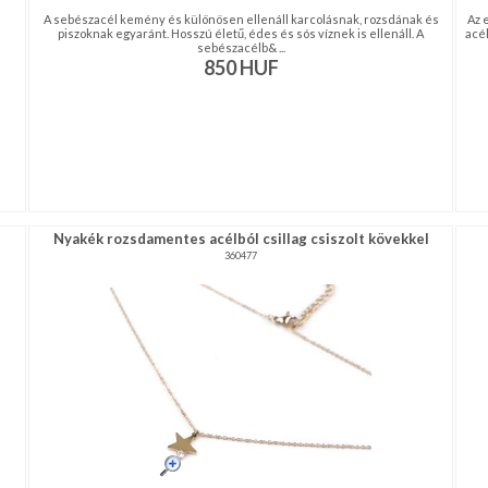
A sebészacél kemény és különösen ellenáll karcolásnak, rozsdának és
Az 
piszoknak egyaránt. Hosszú életű, édes és sós víznek is ellenáll. A
acél
sebészacélb& ...
850
HUF
Nyakék rozsdamentes acélból csillag csiszolt kövekkel
360477