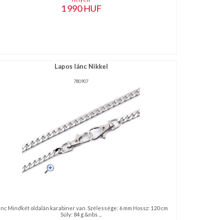
1 990
HUF
Lapos lánc Nikkel
780907
nc Mindkét oldalán karabiner van. Szélessége: 6 mm Hossz: 120 cm
Súly: 84 g &nbs ...