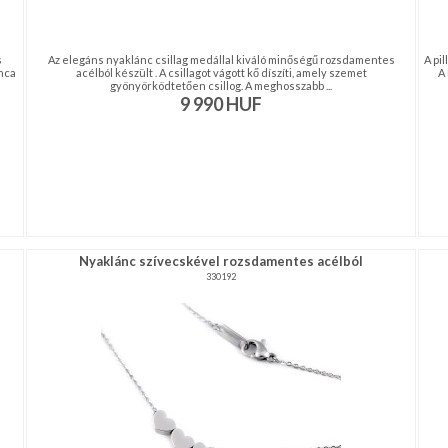
s
Az elegáns nyaklánc csillag medállal kiváló minőségű rozsdamentes
A pi
ánca
acélból készült . A csillagot vágott kő díszíti, amely szemet
A 
gyönyörködtetően csillog. A meghosszabb ...
9 990
HUF
Nyaklánc szívecskével rozsdamentes acélból
330192