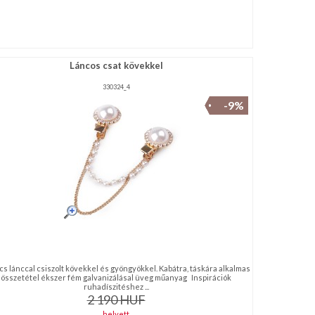
Láncos csat kövekkel
330324_4
-9%
s lánccal csiszolt kövekkel és gyöngyökkel. Kabátra, táskára alkalmas
összetétel ékszer fém galvanizálásal üveg műanyag Inspirációk
ruhadíszitéshez ...
2 190
HUF
helyett