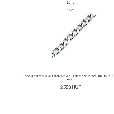
RENDEZVÉNY
Lánc
DEKORÁCIÓ
780911
ÉRDEKLŐDÉS,ÁRAJÁNLAT
ÖTLETEK
ÖNNEK
ÚJRA
RAKTÁRON!
Lánc Mindkét oldalán karabiner van. Szélessége: 20 mm Súly: 150 g / 
öss ...
2 550
HUF