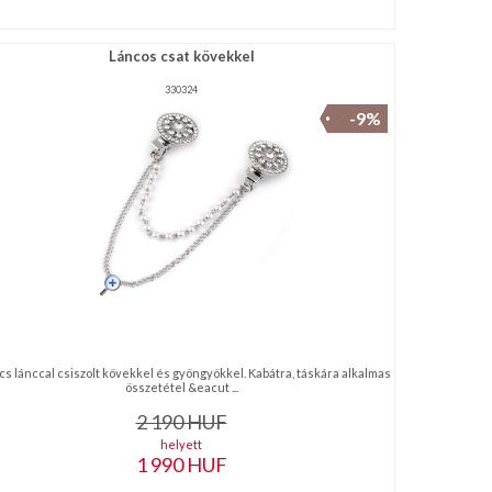
Láncos csat kövekkel
330324
-9%
s lánccal csiszolt kövekkel és gyöngyökkel. Kabátra, táskára alkalmas
összetétel &eacut ...
2 190
HUF
helyett
1 990
HUF