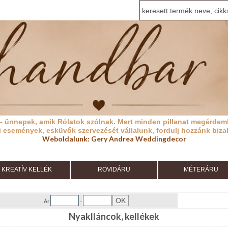
– ünnepek, amik Rólatok szólnak.
Mert minden pillanat megérdeml
i események, esküvők szervezését vállalunk, fordulj hozzánk biza
Weboldalunk:
Gery Andrea Weddingdecor
KREATÍV KELLÉK
RÖVIDÁRU
MÉTERÁRU
Ár
-
Nyaklláncok, kellékek