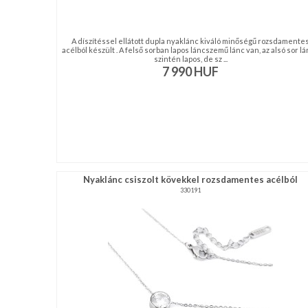
A díszítéssel ellátott dupla nyaklánc kiváló minőségű rozsdamente
acélból készült . A felső sorban lapos láncszemű lánc van, az alsó sor l
szintén lapos, de sz ...
7 990
HUF
Nyaklánc csiszolt kövekkel rozsdamentes acélból
330191