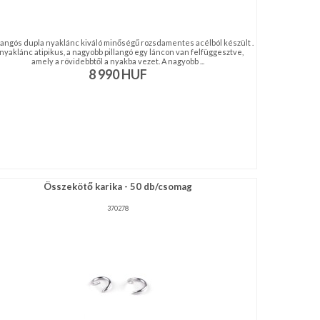
llangós dupla nyaklánc kiváló minőségű rozsdamentes acélból készült .
nyaklánc atipikus, a nagyobb pillangó egy láncon van felfüggesztve,
amely a rövidebbtől a nyakba vezet. A nagyobb ...
8 990
HUF
Összekötő karika - 50 db/csomag
370278