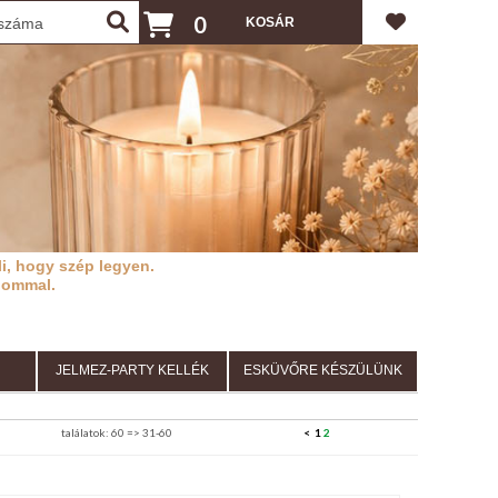
0
i, hogy szép legyen.
lommal.
JELMEZ-PARTY KELLÉK
ESKÜVŐRE KÉSZÜLÜNK
találatok: 60 => 31-60
<
1
2