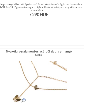
elegáns nyaklánc középső díszítéssel kiváló minőségű rozsdamentes
ból készült . Egyszerű eleganciájával tűnik ki. Középen a nyakláncon a
szeml&aac ...
7 290
HUF
Nyakék rozsdamentes acélból dupla pillangó
360482