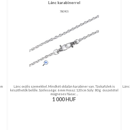
Lánc karabinerrel
780905
1 m
Lánc ovális szemekkel. Mindkét oldalán karabiner van. Táskafülek is
Lánc 
készíthetők belőle. Szélessége: 6 mm Hossz: 120 cm Súly: 80 g összetétel
mágneses f&eac ...
1 000
HUF