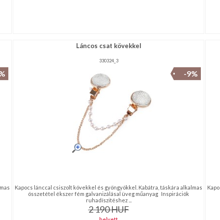
Láncos csat kövekkel
330324_3
9%
-9%
lmas
Kapocs lánccal csiszolt kövekkel és gyöngyökkel. Kabátra, táskára alkalmas
Kapoc
összetétel ékszer fém galvanizálásal üveg műanyag Inspirációk
ruhadíszitéshez ...
2 190
HUF
helyett