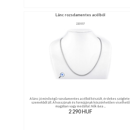
Lánc rozsdamentes acélból
220557
A lánc jó minőségű rozsdamentes acélból készült, érdekes szöglete
szemekből áll. A hosszának és formájának köszönhetően viselhető
magában vagy medállal. Nők &ea ...
2 290
HUF