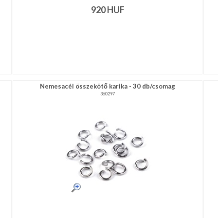
920
HUF
Nemesacél összekötő karika - 30 db/csomag
360297