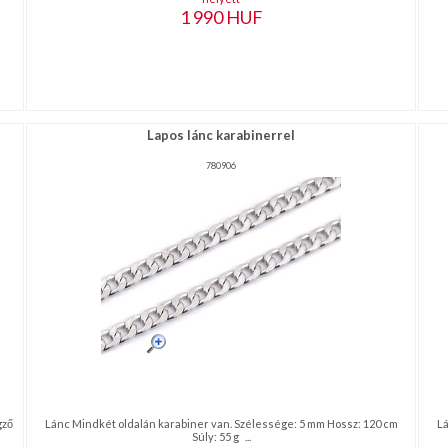
1 990
HUF
Lapos lánc karabinerrel
780906
gző
Lánc Mindkét oldalán karabiner van. Szélessége: 5 mm Hossz: 120 cm
Lá
Súly: 55 g ...