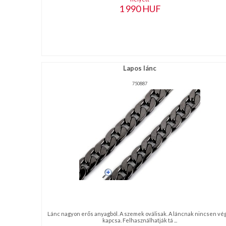
1 990
HUF
Lapos lánc
750887
Lánc nagyon erős anyagból. A szemek oválisak. A láncnak nincsen vé
kapcsa. Felhasználhatják tá ...