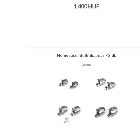
1 400
HUF
Nemesacél delfinkapocs - 2 db
360487