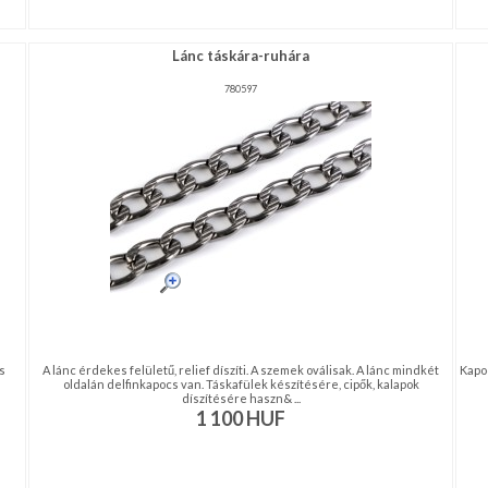
Lánc táskára-ruhára
780597
s
A lánc érdekes felületű, relief díszíti. A szemek oválisak. A lánc mindkét
Kapoc
oldalán delfinkapocs van. Táskafülek készítésére, cipők, kalapok
díszítésére haszn& ...
1 100
HUF