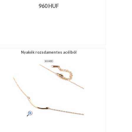
960
HUF
Nyakék rozsdamentes acélból
360480