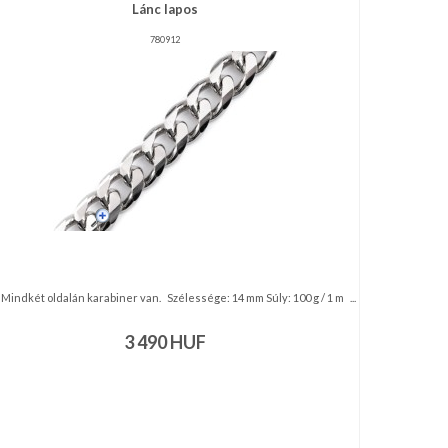
Lánc lapos
780912
Mindkét oldalán karabiner van. Szélessége: 14 mm Súly: 100 g / 1 m ...
3 490
HUF