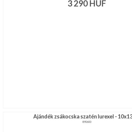
3 290
HUF
Ajándék zsákocska szatén lurexel - 10x1
890600