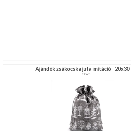
Ajándék zsákocska juta imitáció - 20x30
890601