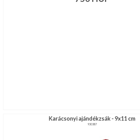
Ragasztó,
gyurma,gipsz
Táska,pénztárca
kellék
Virág,
toll,
növény
RÖVIDÁRU
MÉTERÁRU
JELMEZ-
PARTY
KELLÉK
ESKÜVŐRE
KÉSZÜLÜNK
FÜRDŐSZOBA
Karácsonyi ajándékzsák - 9x11 cm
930387
GYEREKSZOBA