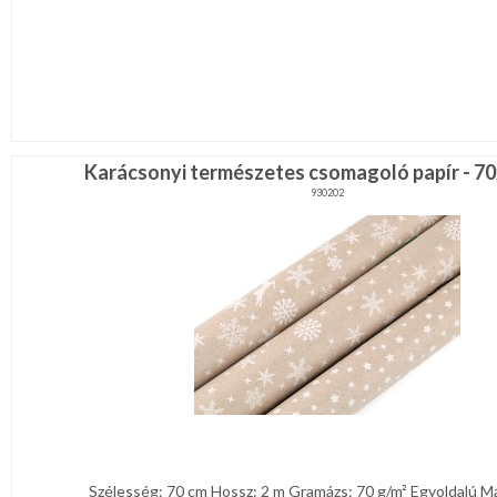
Karácsonyi természetes csomagoló papír - 7
930202
Szélesség: 70 cm Hossz: 2 m Gramázs: 70 g/m² Egyoldalú Matt