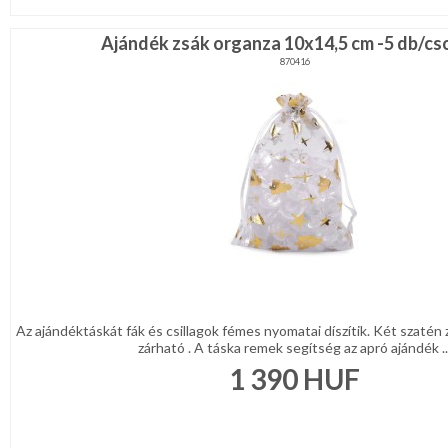
Ajándék zsák organza 10x14,5 cm -5 db/c
870416
Az ajándéktáskát fák és csillagok fémes nyomatai díszítik. Két szatén
zárható . A táska remek segítség az apró ajándék ..
1 390
HUF