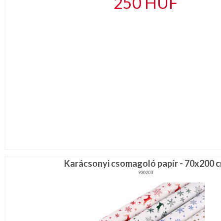
250
HUF
Karácsonyi csomagoló papír - 70x200 
930203