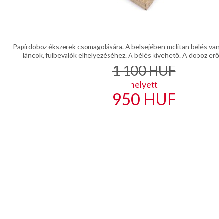
Papírdoboz ékszerek csomagolására. A belsejében molitan bélés van
láncok, fülbevalók elhelyezéséhez. A bélés kivehető. A doboz erős, 
1 100
HUF
helyett
950
HUF