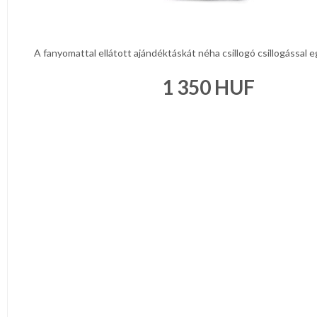
A fanyomattal ellátott ajándéktáskát néha csillogó csillogással egés
1 350
HUF