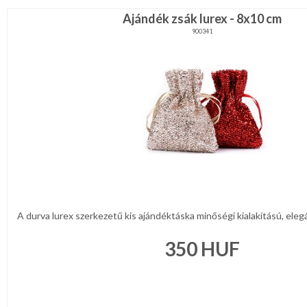
Ajándék zsák lurex - 8x10 cm
900341
A durva lurex szerkezetű kis ajándéktáska minőségi kialakítású, elegá
350
HUF