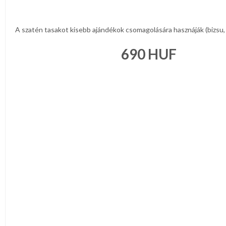
A szatén tasakot kisebb ajándékok csomagolására hasznáják (bizsu, á
690
HUF