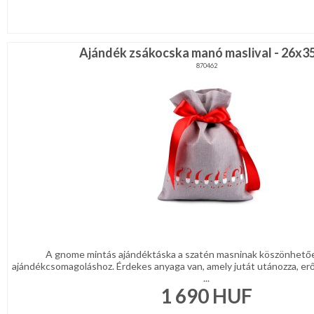
Ajándék zsákocska manó maslival - 26x3
870462
A gnome mintás ajándéktáska a szatén masninak köszönhető
ajándékcsomagoláshoz. Érdekes anyaga van, amely jutát utánozza, erő
...
1 690
HUF