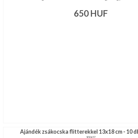
650
HUF
Ajándék zsákocska flitterekkel 13x18 cm - 10 
900437