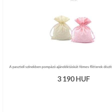
A pasztell színekben pompázó ajándéktáskát fémes flitterek díszíti
3 190
HUF