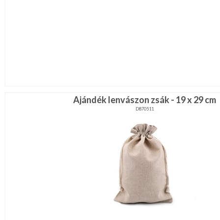
Ajándék lenvászon zsák - 19 x 29 cm
D870511