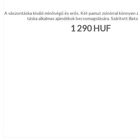
A vászontáska kiváló minőségű és erős. Két pamut zsinórral könnyen z
táska alkalmas ajándékok becsomagolására. Szárított illatos 
1 290
HUF