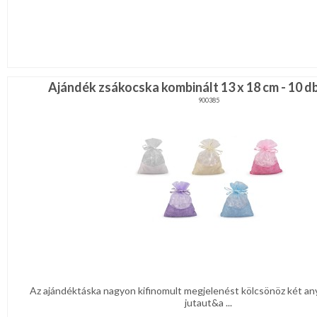
Ajándék zsákocska kombinált 13 x 18 cm - 10 
900385
Az ajándéktáska nagyon kifinomult megjelenést kölcsönöz két an
jutaut&a ...