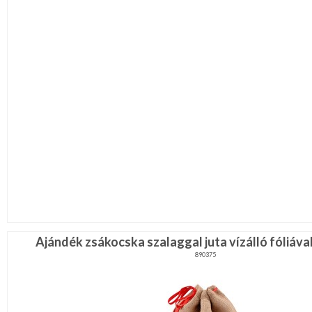
Ajándék zsákocska szalaggal juta vízálló fóliáva
890375