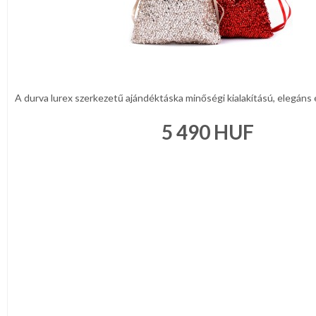
A durva lurex szerkezetű ajándéktáska minőségi kialakítású, elegáns é
5 490
HUF