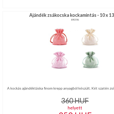
Ajándék zsákocska kockamintás - 10 x 1
890596
A kockás ajándéktáska finom krepp anyagból készült. Két szatén zsin
360
HUF
helyett