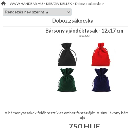
WWW.HANDBAR.HU
>
KREATÍV KELLÉK
>
Doboz,zsákocska
>
Doboz,zsákocska
RENDEZVÉNY
DEKORÁCIÓ
Fa,üveg
Doboz,zsákocska
dísz-,
Bársony ajándéktasak - 12x17 cm
kellék
ÉRDEKLŐDÉS,ÁRAJÁNLAT
Fém-,mágnes
D160660
kellék
ÖTLETEK
Figurák-
ÖNNEK
állatkák
félkésztermék
Habgumi,
ÚJRA
filc
kellék
RAKTÁRON!
Hungarocell,műanyag
kellék
Koszorú
Madárka,
állatka
A bársonytasakok felébresztik az ember fantáziáját. A simulékony bár
ajá ...
Papir,celofán,fólia
750
HUF