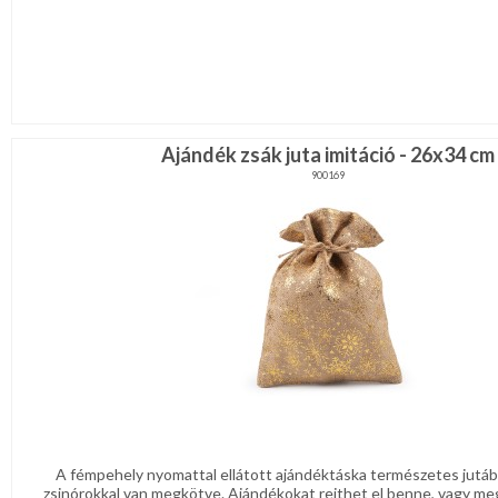
Ajándék zsák juta imitáció - 26x34 cm
900169
A fémpehely nyomattal ellátott ajándéktáska természetes jutábó
zsinórokkal van megkötve. Ajándékokat rejthet el benne, vagy me