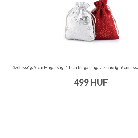
NAPPALI
HÁLÓSZOBA
KERT,TERASZ
HÚSVÉT
Szélesség: 9 cm Magasság: 11 cm Magassága a zsinórig: 9 cm összet
KONYHA
499
HUF
CSOMAGOLÓANYAG
VALENTIN
NAP
Környezettudatos
termékek