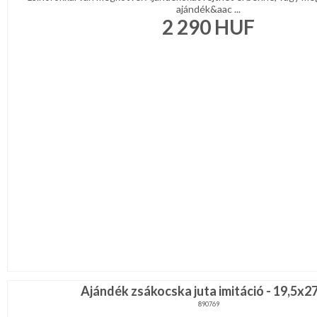
ajándék&aac ...
2 290
HUF
Ajándék zsákocska juta imitáció - 19,5x2
890769