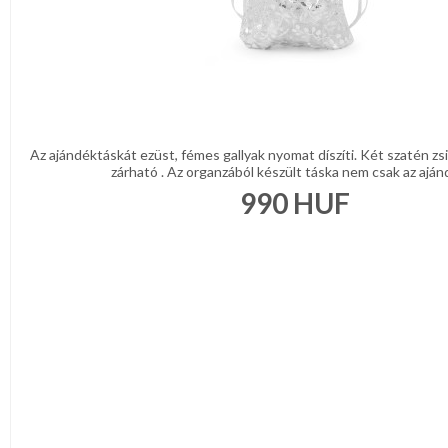
Az ajándéktáskát ezüst, fémes gallyak nyomat díszíti. Két szatén zs
zárható . Az organzából készült táska nem csak az ajánd
990
HUF