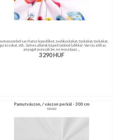
utvászonból varrhatsz lepedőket, zsebkockákat, táskákat, táskákat,
gyrácsokat, stb .. Színes állatok képeit találod lufikkal . Varrás előt az
anyagot avassák be, ne moss&aac ...
3 290
HUF
Pamutvászon, / vászon perkál - 300 cm
920342