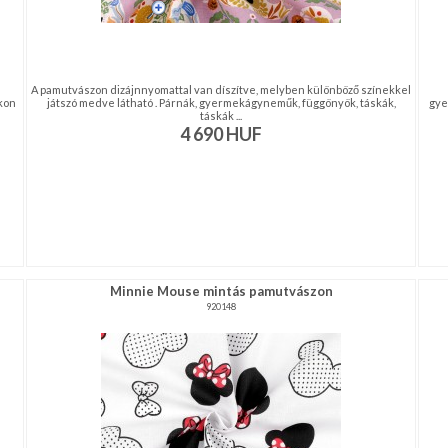
A pamutvászon dizájnnyomattal van díszítve, melyben különböző színekkel
akon
játszó medve látható . Párnák, gyermekágyneműk, függönyök, táskák,
gye
táskák ...
4 690
HUF
Minnie Mouse mintás pamutvászon
920148