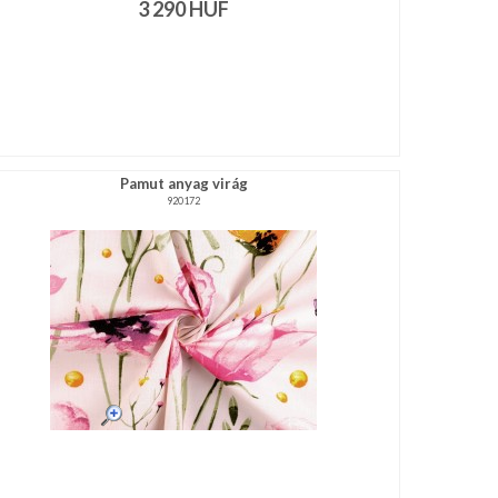
3 290
HUF
Pamut anyag virág
920172