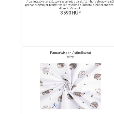
A pamutszövetet százszorszépmintás díszíti. Varrhat vele ágyneműt
párnát, függönyöt, terítőt, táskát, tasakot és különféle lakberendezé
dekoráci&oacut ...
3 590
HUF
Pamutvászon / sündisznó
860989