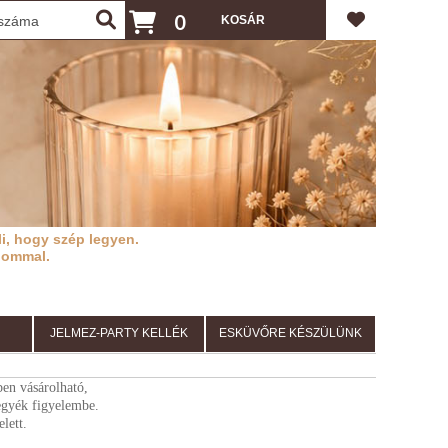
0
i, hogy szép legyen.
lommal.
JELMEZ-PARTY KELLÉK
ESKÜVŐRE KÉSZÜLÜNK
en vásárolható,
vegyék figyelembe.
lett.