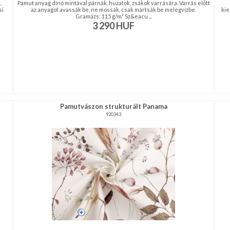
,
Pamut anyag dínó mintával párnák, huzatok, zsákok varrására. Varrás előtt
si
az anyagot avassák be, ne mossák, csak mártsák be melegvízbe.
kie
Gramázs: 115 g/m² Sz&eacu ...
3 290
HUF
Pamutvászon strukturált Panama
920343