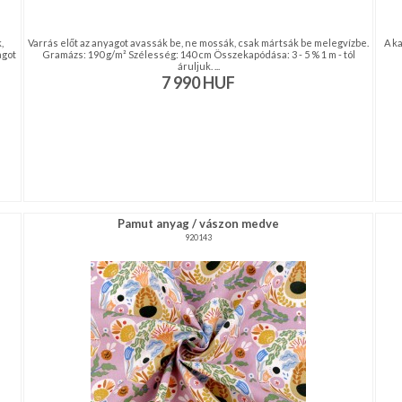
,
Varrás előt az anyagot avassák be, ne mossák, csak mártsák be melegvízbe.
A k
agot
Gramázs: 190 g/m² Szélesség: 140 cm Összekapódása: 3 - 5 % 1 m - tól
áruljuk. ...
7 990
HUF
Pamut anyag / vászon medve
920143