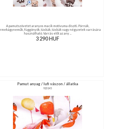
A pamutszövetet aranyos macik motívuma díszíti. Párnák,
rmekágyneműk, függönyök, táskák, táskák vagy négyzetek varrására
használható. Varrás előt az any ...
3 290
HUF
Pamut anyag / lufi vászon / állatka
920145