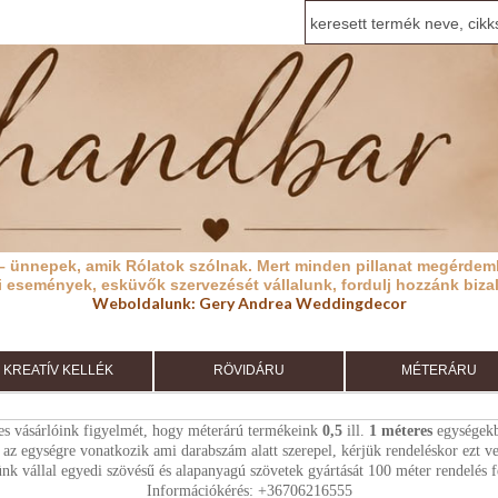
– ünnepek, amik Rólatok szólnak.
Mert minden pillanat megérdeml
i események, esküvők szervezését vállalunk, fordulj hozzánk biza
Weboldalunk:
Gery Andrea Weddingdecor
KREATÍV KELLÉK
RÖVIDÁRU
MÉTERÁRU
es vásárlóink figyelmét, hogy méterárú termékeink
0,5
ill.
1
méteres
egységekb
 az egységre vonatkozik ami darabszám alatt szerepel, kérjük rendeléskor ezt 
nk vállal egyedi szövésű és alapanyagú szövetek gyártását 100 méter rendelés fe
Információkérés: +36706216555