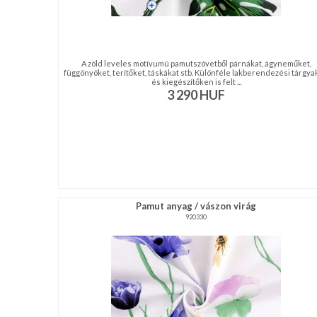
A zöld leveles motívumú pamutszövetből párnákat, ágyneműket,
függönyöket, terítőket, táskákat stb. Különféle lakberendezési tárgy
és kiegészítőken is felt ...
3 290
HUF
Pamut anyag / vászon virág
920330