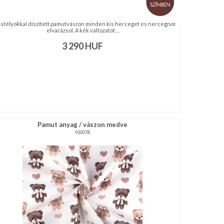
astélyokkal díszített pamutvászon minden kis herceget és hercegnőt
elvarázsol. A kék változatot ...
3 290
HUF
Pamut anyag / vászon medve
920078