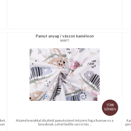
Pamut anyag / vászon kaméleon
860877
ket,
A kaméleonokkal díszített pamutszövet tetszeni fog a fiúknak és a
A p
 van
lányoknak. Lehet belőle varrni tás ...
pár