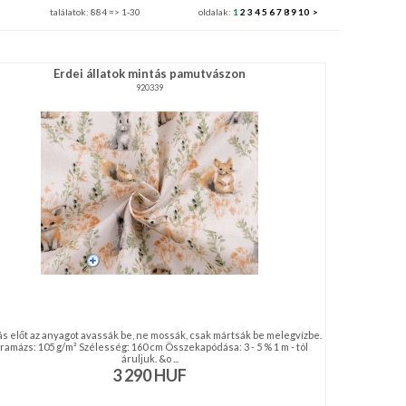
találatok: 884 => 1-30
oldalak:
1
2
3
4
5
6
7
8
9
10
>
Erdei állatok mintás pamutvászon
920339
ás előt az anyagot avassák be, ne mossák, csak mártsák be melegvízbe.
ramázs: 105 g/m² Szélesség: 160 cm Összekapódása: 3 - 5 % 1 m - tól
áruljuk. &o ...
3 290
HUF