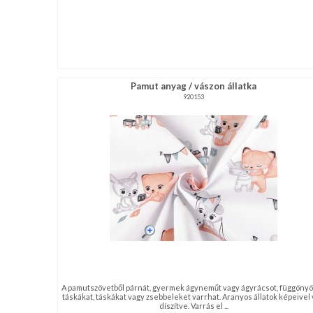
Pamut anyag / vászon állatka
920153
A pamutszövetből párnát, gyermek ágyneműt vagy ágyrácsot, függönyö
táskákat, táskákat vagy zsebbeleket varrhat. Aranyos állatok képeivel
díszítve. Varrás el ...