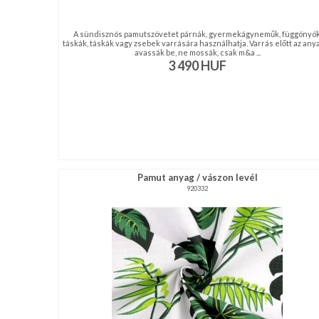
A sündisznós pamutszövetet párnák, gyermekágyneműk, függönyök
táskák, táskák vagy zsebek varrására használhatja. Varrás előtt az any
avassák be, ne mossák, csak m&a ...
3 490
HUF
Pamut anyag / vászon levél
920332