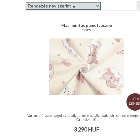
RENDEZVÉNY
DEKORÁCIÓ
ÉRDEKLŐDÉS,ÁRAJÁNLAT
Maci mintás pamutvászon
920127
ÖTLETEK
ÖNNEK
ÚJRA
RAKTÁRON!
Varrás előt az anyagot avassák be, ne mossák, csak mártsák be melegví
Gramázs: 10 ...
3 290
HUF