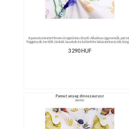
A pamutszövetet finom virágmintás díszíti. Alkalmas ágyneműk, párná
függönyök, terítők, táskák, tasakok és különféle lakásdekorációk, kiegé 
3 290
HUF
Pamut anyag dinoszaurusz
860920