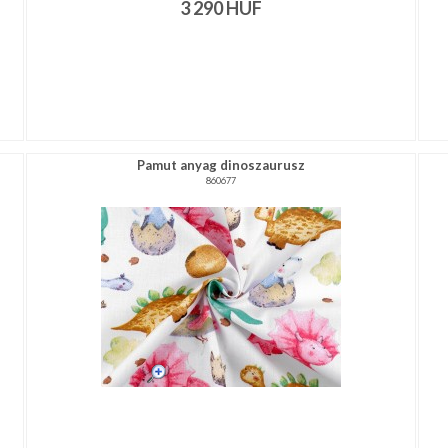
3 290
HUF
Pamut anyag dinoszaurusz
860677