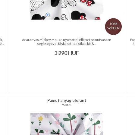
k,
Az aranyos Mickey Mouse nyomattal ellátott pamutvászon
Pam
...
segítségével táskákat, táskákat, kis& ...
á
3 290
HUF
Pamut anyag elefánt
920170