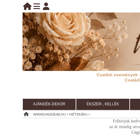
BELÉPÉS
belépés
KEZDŐLAP
regisztráció
információ
Családi események 
RÓLUNK
Család
REGISZTRÁCIÓ
TÁJÉKOZTATÓ
AJÁNDÉK-DEKOR
ÉKSZER-, KELLÉK
(ÁSZF)
>
>
WWW.HANDBAR.HU
MÉTERÁRU
Felhívjuk kedv
KIÁRUSÍTÁS
az ár mindig arra
Cégü