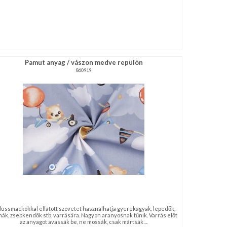
Pamut anyag / vászon medve repülön
860919
lüssmackókkal ellátott szövetet használhatja gyerekágyak, lepedők,
nák, zsebkendők stb. varrására. Nagyon aranyosnak tűnik. Varrás előt
az anyagot avassák be, ne mossák, csak mártsák ...