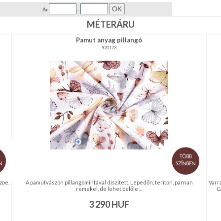
Ár
-
MÉTERÁRU
Pamut anyag pillangó
920173
zbe.
A pamutvászon pillangómintával díszített. Lepedőn, terítőn, párnán
Varr
remekel, de lehet belőle ...
G
3 290
HUF