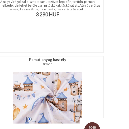
A nagy virágokkal díszített pamutszövet lepedőn, terítőn, párnán
melkedik, de lehet belőle varrni táskákat, táskákat stb. Varrás előt az
anyagot avassák be, ne mossák, csak márts&aacut ...
3 290
HUF
Pamut anyag kastély
860917