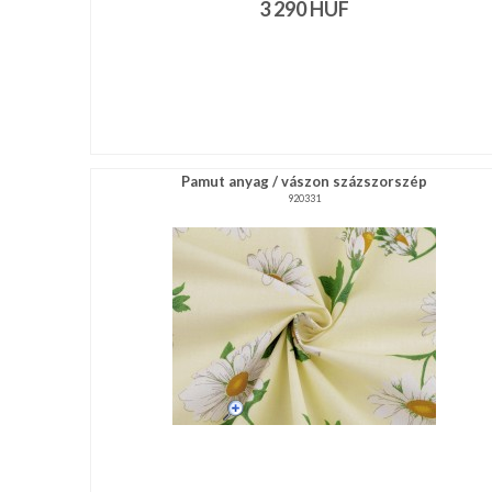
3 290
HUF
Pamut anyag / vászon százszorszép
920331