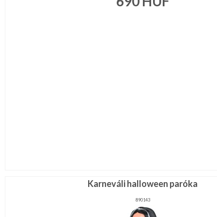
690
HUF
Legénybucsú,Lánybucsú
Mikulás
ESKÜVŐRE
KÉSZÜLÜNK
FÜRDŐSZOBA
GYEREKSZOBA
NAPPALI
HÁLÓSZOBA
KERT,TERASZ
Karneváli halloween paróka
890143
HÚSVÉT