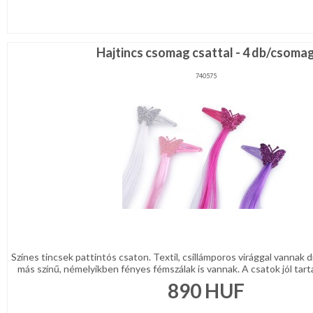
Hajtincs csomag csattal - 4 db/csoma
740575
Színes tincsek pattintós csaton. Textil, csillámporos virággal vannak d
más színű, némelyikben fényes fémszálak is vannak. A csatok jól tarta
890
HUF