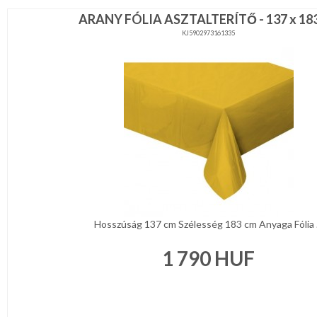
ARANY FÓLIA ASZTALTERÍTŐ - 137 x 18
KJ5902973161335
Hosszúság 137 cm Szélesség 183 cm Anyaga Fólia .
1 790
HUF