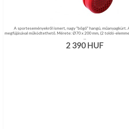
A sporteseményekről ismert, nagy "bőgő" hangú, műanyagkürt. A
megfújásával működtethető. Mérete: Ø70 x 200 mm, (2 toldó-elemme
...
2 390
HUF