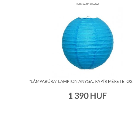
KJ8712364850222
"LÁMPABÚRA" LAMPION ANYGA: PAPÍR MÉRETE: Ø25 
1 390
HUF