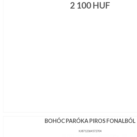
2 100
HUF
BOHÓC PARÓKA PIROS FONALBÓL
KJ8712364572704