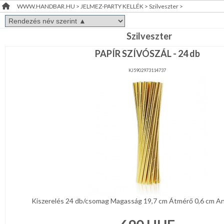
WWW.HANDBAR.HU
>
JELMEZ-PARTY KELLÉK
>
Szilveszter
>
Álarc,
RENDEZVÉNY
Fejdísz,
Kellék
DEKORÁCIÓ
Arcfesték,hajfesték,tetkó
Szilveszter
PAPÍR SZÍVÓSZÁL - 24 db
ÉRDEKLŐDÉS,ÁRAJÁNLAT
Farsangi
jelmez
KJ5902973114737
ÖTLETEK
Party
ÖNNEK
díszités-,
eszközök
Party
ÚJRA
asztal
RAKTÁRON!
Esküvői
díszítés
Szülinap
Ballagás,
diplomaosztó
Kiszerelés 24 db/csomag Magasság 19,7 cm Átmérő 0,6 cm Anya
Halloween