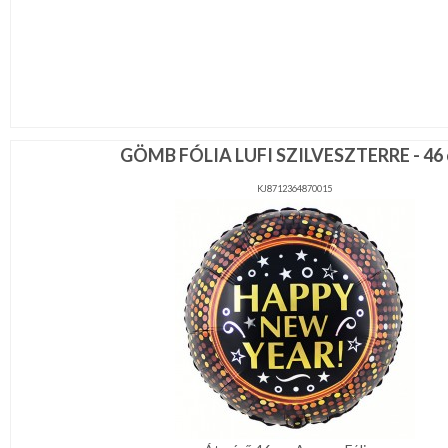
GÖMB FÓLIA LUFI SZILVESZTERRE - 46
KJ8712364870015