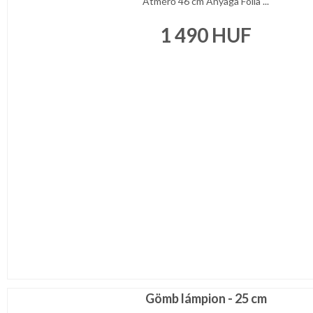
Átmérő 46 cm Anyaga Fólia ...
1 490
HUF
Gömb lámpion - 25 cm