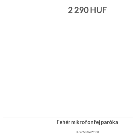
2 290
HUF
Fehér mikrofonfej paróka
KJ5997446725183