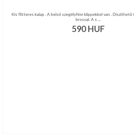
Kis flitteres kalap . A belső szegélyfém klippekkel van . Díszíthető t
brossal. A s ...
590
HUF