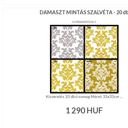
DAMASZT MINTÁS SZALVÉTA - 20 d
KJ5906664005526-3
Kiszerelés 20 db/csomag Méret 33x33cm ...
1 290
HUF