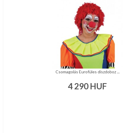
Csomagolás Eurofüles díszdoboz ...
4 290
HUF