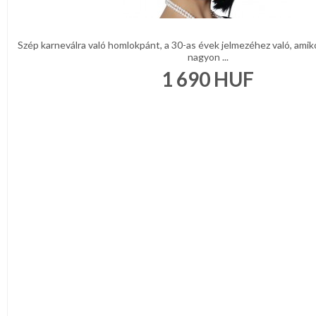
Szép karneválra való homlokpánt, a 30-as évek jelmezéhez való, amikor
nagyon ...
1 690
HUF