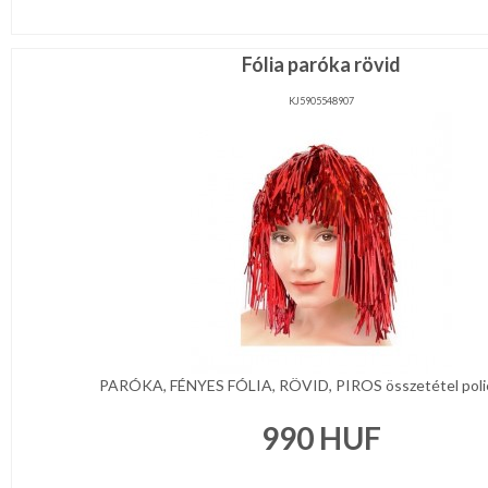
Fólia paróka rövid
KJ5905548907
PARÓKA, FÉNYES FÓLIA, RÖVID, PIROS összetétel polies
990
HUF