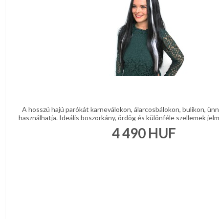
KONYHA
CSOMAGOLÓANYAG
VALENTIN
NAP
Környezettudatos
termékek
A hosszú hajú parókát karneválokon, álarcosbálokon, bulikon, ü
használhatja. Ideális boszorkány, ördög és különféle szellemek jelmez
4 490
HUF