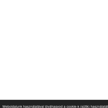
Weboldalunk használatával jóváhagyod a cookie-k (sütik) használatá