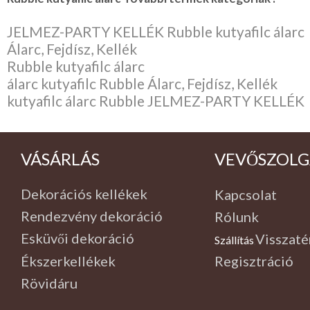
JELMEZ-PARTY KELLÉK Rubble kutyafilc álarc
Álarc, Fejdísz, Kellék
Rubble kutyafilc álarc
álarc kutyafilc Rubble Álarc, Fejdísz, Kellék
kutyafilc álarc Rubble JELMEZ-PARTY KELLÉK
VÁSÁRLÁS
VEVŐSZOLG
Dekorációs kellékek
Kapcsolat
Rendezvény dekoráció
Rólunk
Esküvői dekoráció
Visszaté
Szállítás
,
Ékszerkellékek
Regisztráció
Rövidáru