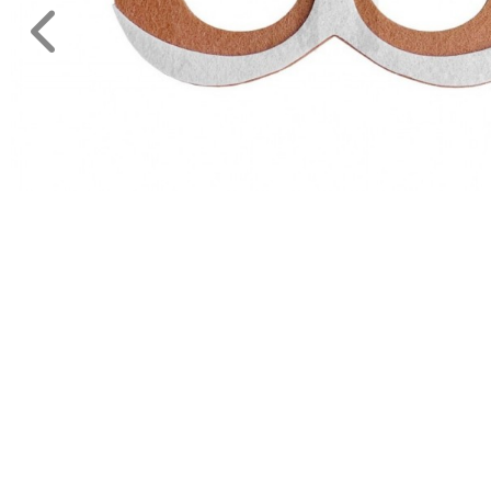
Legénybucsú,Lánybucsú
Mikulás
ESKÜVŐRE
KÉSZÜLÜNK
FÜRDŐSZOBA
GYEREKSZOBA
NAPPALI
HÁLÓSZOBA
KERT,TERASZ
HÚSVÉT