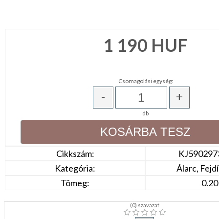
KONYHA
CSOMAGOLÓANYAG
1 190
HUF
VALENTIN
NAP
Csomagolási egység:
Környezettudatos
-
+
termékek
db
Cikkszám:
KJ590297
Kategória:
Álarc, Fejdí
Tömeg:
0.20
(
0
) szavazat