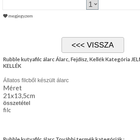
megjegyzem
Rubble kutyafilc álarc Álarc, Fejdísz, Kellék Kategória 
KELLÉK
Állatos filcből készült álarc
Méret
21x13,5cm
összetétel
filc
Rubble kutyafilc álarc További termék kategóriák :