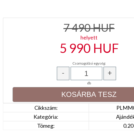
7 490
HUF
helyett
5 990
HUF
Csomagolási egység:
-
+
db
Cikkszám:
PLMM0
Kategória:
Ajándék
Tömeg:
0.20