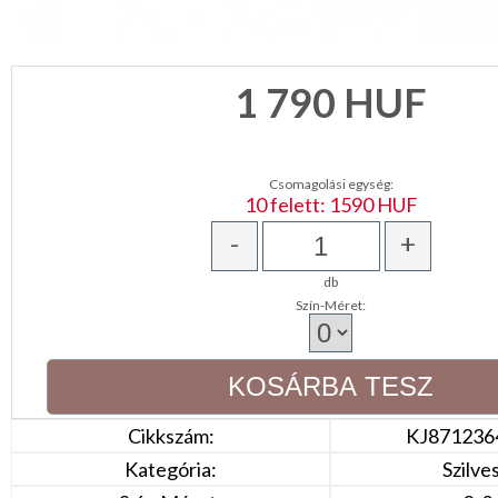
KONYHA
CSOMAGOLÓANYAG
1 790
HUF
VALENTIN
NAP
Csomagolási egység:
Környezettudatos
10 felett: 1590 HUF
termékek
-
+
db
Szín-Méret:
Cikkszám:
KJ871236
Kategória:
Szilve