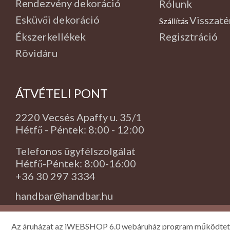
Rendezvény dekoráció
Rólunk
Esküvői dekoráció
Visszaté
Szállítás
,
Ékszerkellékek
Regisztráció
Rövidáru
ÁTVÉTELI PONT
2220 Vecsés Apaffy u. 35/1
Hétfő - Péntek: 8:00 - 12:00
Telefonos ügyfélszolgálat
Hétfő-Péntek: 8:00-16:00
+36 30 297 3334
handbar@handbar.hu
Az áruházat az iWEBSHOP 6.0 webáruház program működtet