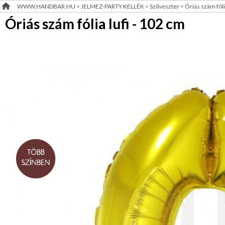
WWW.HANDBAR.HU
>
JELMEZ-PARTY KELLÉK
>
Szilveszter
>
Óriás szám fóli
Álarc,
RENDEZVÉNY
Fejdísz,
Óriás szám fólia lufi - 102 cm
Kellék
DEKORÁCIÓ
Arcfesték,hajfesték,tetkó
ÉRDEKLŐDÉS,ÁRAJÁNLAT
Farsangi
jelmez
ÖTLETEK
Party
ÖNNEK
díszités-,
eszközök
Party
ÚJRA
asztal
RAKTÁRON!
Esküvői
díszítés
Szülinap
Ballagás,
diplomaosztó
Halloween