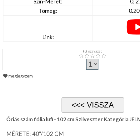
Szín-Méret:
0, 2,
Tömeg:
0.20
Link:
(
0
) szavazat
megjegyzem
Óriás szám fólia lufi - 102 cm Szilveszter Kategória 
MÉRETE: 40"/102 CM