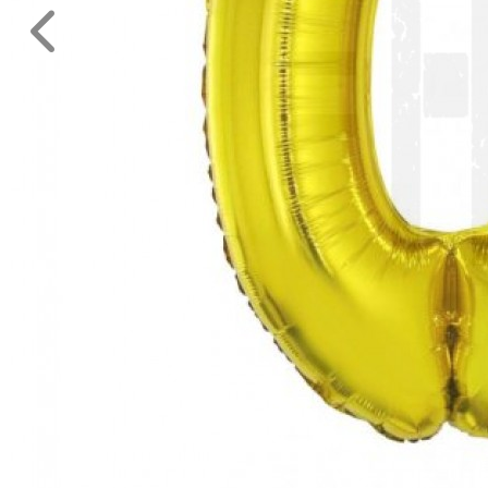
Legénybucsú,Lánybucsú
Mikulás
ESKÜVŐRE
KÉSZÜLÜNK
FÜRDŐSZOBA
GYEREKSZOBA
NAPPALI
HÁLÓSZOBA
KERT,TERASZ
HÚSVÉT