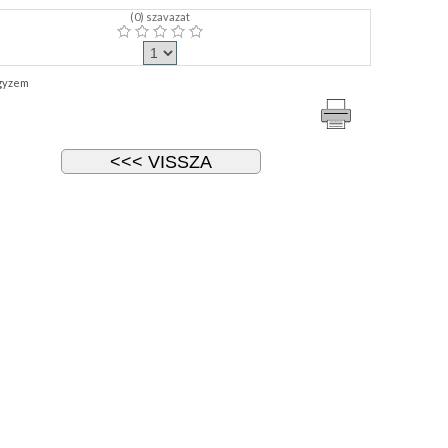
(
0
) szavazat
gyzem