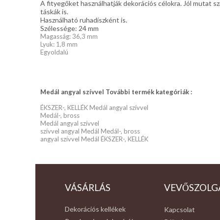
A fityegőket használhatják dekorációs célokra. Jól mutat sz
táskák is.
Használható ruhadíszként is.
Szélessége: 24 mm
Magasság: 36,3 mm
Lyuk: 1,8 mm
Egyoldalú
Medál angyal szívvel További termék kategóriák :
ÉKSZER-, KELLÉK Medál angyal szívvel
Medál-, bross
Medál angyal szívvel
szívvel angyal Medál Medál-, bross
angyal szívvel Medál ÉKSZER-, KELLÉK
VÁSÁRLÁS
VEVŐSZOLG
Dekorációs kellékek
Kapcsolat