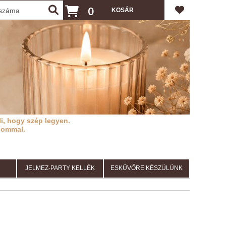
0
i, hogy szép legyen.
lommal.
JELMEZ-PARTY KELLÉK
ESKÜVŐRE KÉSZÜLÜNK