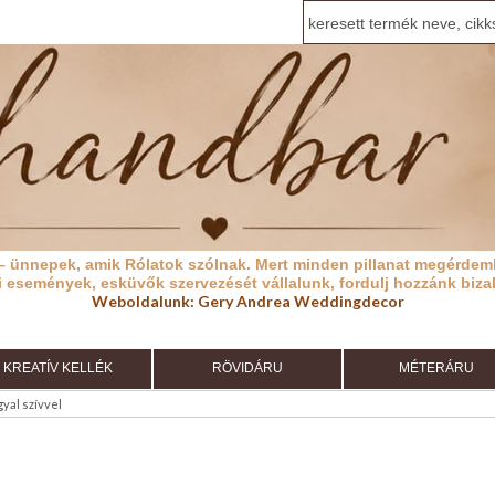
– ünnepek, amik Rólatok szólnak.
Mert minden pillanat megérdeml
i események, esküvők szervezését vállalunk, fordulj hozzánk biza
Weboldalunk:
Gery Andrea Weddingdecor
KREATÍV KELLÉK
RÖVIDÁRU
MÉTERÁRU
yal szívvel