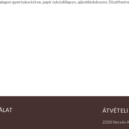
alagon gyertyára kötve, papír üdvözlőlapon, ajándékdobozon. Díszíthetnek
ÁLAT
ÁTVÉTELI
2220 Vecsés A