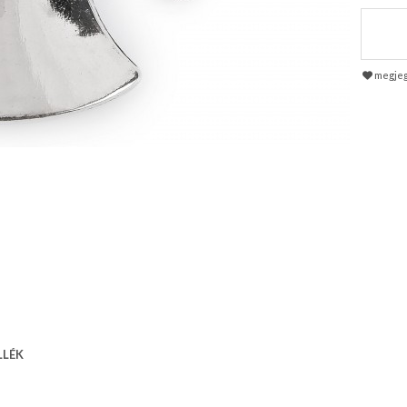
megje
LLÉK