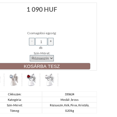
1 090
HUF
Csomagolási egység:
-
+
db
Szín-Méret:
Cikkszám:
330624
Kategória:
Medál-, bross
Szín-Méret:
Rózsaszín, Kék, Piros, Kristály,
Tömeg:
0.20 kg