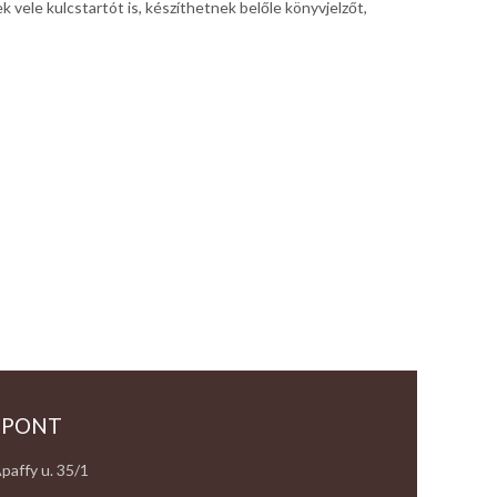
 vele kulcstartót is, készíthetnek belőle könyvjelzőt,
 PONT
paffy u. 35/1