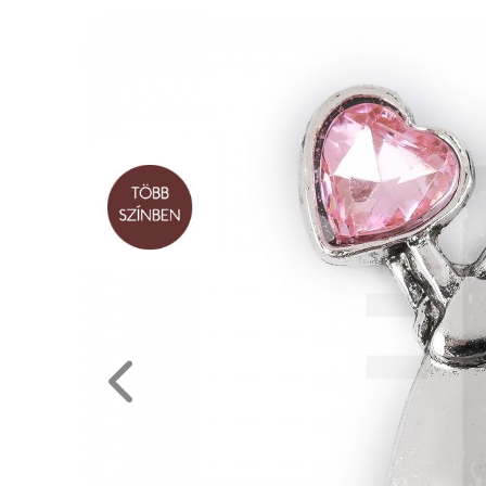
RENDEZVÉNY
DEKORÁCIÓ
ÉRDEKLŐDÉS,ÁRAJÁNLAT
ÖTLETEK
ÖNNEK
ÚJRA
RAKTÁRON!