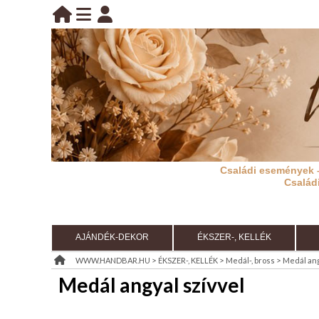
BELÉPÉS
belépés
KEZDŐLAP
regisztráció
információ
Családi események 
RÓLUNK
Család
REGISZTRÁCIÓ
TÁJÉKOZTATÓ
AJÁNDÉK-DEKOR
ÉKSZER-, KELLÉK
(ÁSZF)
>
>
>
WWW.HANDBAR.HU
ÉKSZER-, KELLÉK
Medál-, bross
Medál ang
Medál angyal szívvel
KIÁRUSÍTÁS