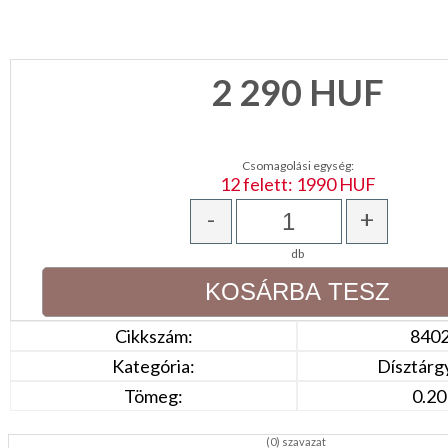
KONYHA
CSOMAGOLÓANYAG
2 290
HUF
VALENTIN
NAP
Csomagolási egység:
Környezettudatos
12 felett: 1990 HUF
termékek
-
+
db
Cikkszám:
840
Kategória:
Dísztárgy
Tömeg:
0.20
(
0
) szavazat