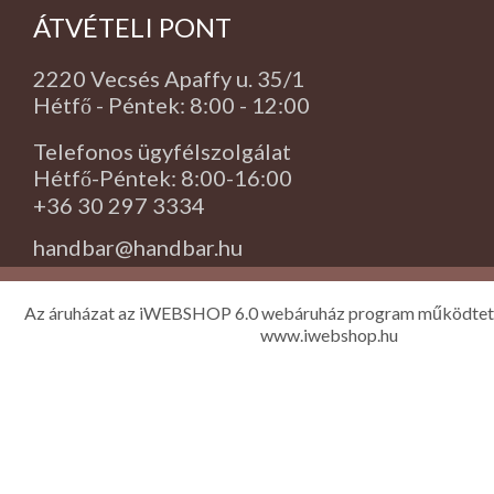
ÁTVÉTELI PONT
2220 Vecsés Apaffy u. 35/1
Hétfő - Péntek: 8:00 - 12:00
Telefonos ügyfélszolgálat
Hétfő-Péntek: 8:00-16:00
+36 30 297 3334
handbar@handbar.hu
Az áruházat az iWEBSHOP 6.0 webáruház program működtet
www.iwebshop.hu