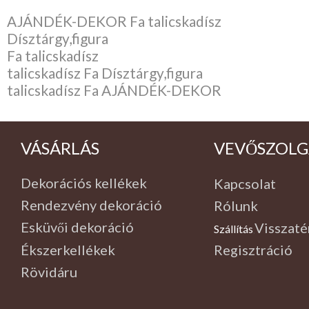
AJÁNDÉK-DEKOR Fa talicskadísz
Dísztárgy,figura
Fa talicskadísz
talicskadísz Fa Dísztárgy,figura
talicskadísz Fa AJÁNDÉK-DEKOR
VÁSÁRLÁS
VEVŐSZOLG
Dekorációs kellékek
Kapcsolat
Rendezvény dekoráció
Rólunk
Esküvői dekoráció
Visszaté
Szállítás
,
Ékszerkellékek
Regisztráció
Rövidáru