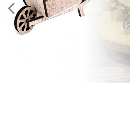
MÉTERÁRU
JELMEZ-
PARTY
KELLÉK
ESKÜVŐRE
KÉSZÜLÜNK
FÜRDŐSZOBA
GYEREKSZOBA
NAPPALI
HÁLÓSZOBA
KERT,TERASZ
HÚSVÉT