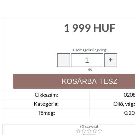
NAPPALI
HÁLÓSZOBA
1 999
HUF
KERT,TERASZ
Csomagolási egység:
HÚSVÉT
-
+
KONYHA
db
CSOMAGOLÓANYAG
Cikkszám:
020
VALENTIN
Kategória:
Olló, vá
NAP
Tömeg:
0.20
Környezettudatos
termékek
(
0
) szavazat