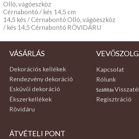
Olló, vágóeszköz
Cérnabontó / kés 14,5 cm
14,5 kés / Cérnabontó Olló, vágóeszköz
/ kés 14,5 Cérnabontó RÖVIDÁRU
VÁSÁRLÁS
VEVŐSZOLG
Dekorációs kellékek
Kapcsolat
Rendezvény dekoráció
Rólunk
Esküvői dekoráció
Visszaté
Szállítás
,
Ékszerkellékek
Regisztráció
Rövidáru
ÁTVÉTELI PONT