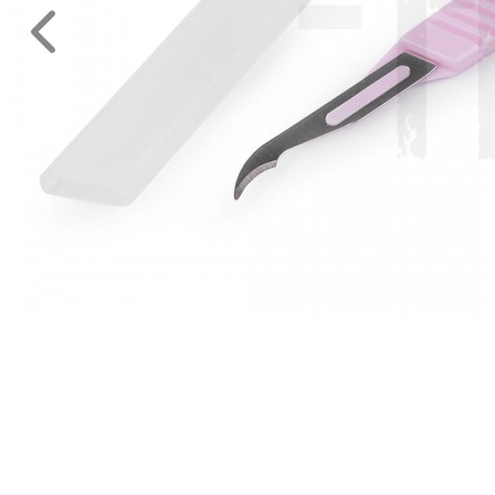
Eszköz,
kellék
Kötés,
hímzés
Műanyag
rövidáru
Varrógép
kellék
MÉTERÁRU
JELMEZ-
PARTY
KELLÉK
ESKÜVŐRE
KÉSZÜLÜNK
FÜRDŐSZOBA
GYEREKSZOBA