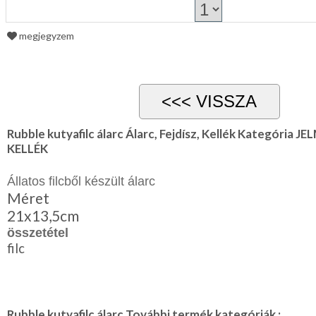
megjegyzem
Rubble kutyafilc álarc Álarc, Fejdísz, Kellék Kategória 
KELLÉK
Állatos filcből készült álarc
Méret
21x13,5cm
összetétel
filc
Rubble kutyafilc álarc További termék kategóriák :