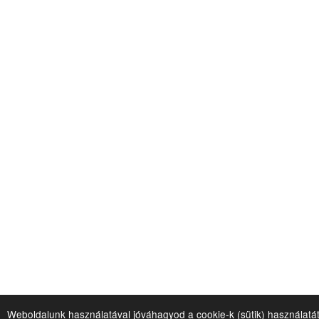
Weboldalunk használatával jóváhagyod a cookie-k (sütik) használatá