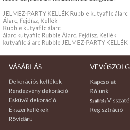
JELMEZ-PARTY KELLÉK Rubble kutyafilc álarc
Álarc, Fejdísz, Kellék
Rubble kutyafilc álarc
álarc kutyafilc Rubble Álarc, Fejdísz, Kellék
kutyafilc álarc Rubble JELMEZ-PARTY KELLÉK
VÁSÁRLÁS
VEVŐSZOLG
Dekorációs kellékek
Kapcsolat
Rendezvény dekoráció
Rólunk
Esküvői dekoráció
Visszaté
Szállítás
,
Ékszerkellékek
Regisztráció
Rövidáru