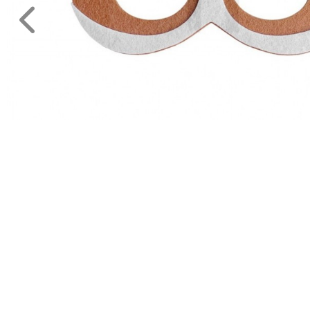
Legénybucsú,Lánybucsú
Mikulás
ESKÜVŐRE
KÉSZÜLÜNK
FÜRDŐSZOBA
GYEREKSZOBA
NAPPALI
HÁLÓSZOBA
KERT,TERASZ
HÚSVÉT