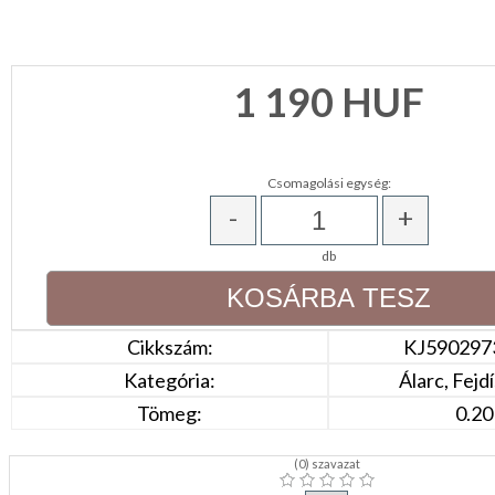
KONYHA
CSOMAGOLÓANYAG
1 190
HUF
VALENTIN
NAP
Csomagolási egység:
Környezettudatos
-
+
termékek
db
Cikkszám:
KJ590297
Kategória:
Álarc, Fejdí
Tömeg:
0.20
(
0
) szavazat