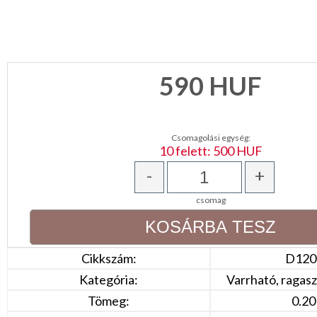
CSOMAGOLÓANYAG
VALENTIN
NAP
590
HUF
Környezettudatos
termékek
Csomagolási egység:
10 felett: 500 HUF
-
+
csomag
Cikkszám:
D120
Kategória:
Varrható, ragas
Tömeg:
0.20