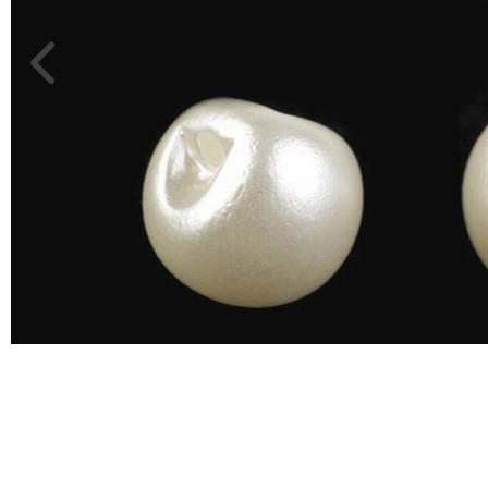
JELMEZ-
PARTY
KELLÉK
ESKÜVŐRE
KÉSZÜLÜNK
FÜRDŐSZOBA
GYEREKSZOBA
NAPPALI
HÁLÓSZOBA
KERT,TERASZ
HÚSVÉT
KONYHA