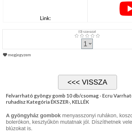
Link:
(
0
) szavazat
megjegyzem
Felvarrható gyöngy gomb 10 db/csomag - Ecru Varrhat
ruhadísz Kategória ÉKSZER-, KELLÉK
A gyöngyház gombok
menyasszonyi ruhákon, koszo
bolerókon, kesztyűkön mutatnak jól. Díszíthetnek vel
blúzokat is.