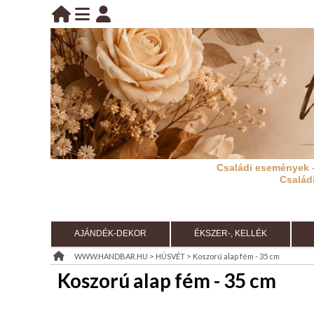
BELÉPÉS
belépés
KEZDŐLAP
regisztráció
információ
Családi események 
RÓLUNK
Család
REGISZTRÁCIÓ
TÁJÉKOZTATÓ
AJÁNDÉK-DEKOR
ÉKSZER-, KELLÉK
(ÁSZF)
>
>
WWW.HANDBAR.HU
HÚSVÉT
Koszorú alap fém - 35 cm
Koszorú alap fém - 35 cm
KIÁRUSÍTÁS