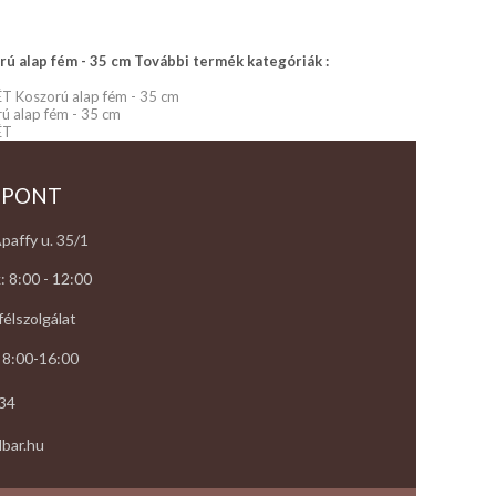
ú alap fém - 35 cm További termék kategóriák :
 Koszorú alap fém - 35 cm
ú alap fém - 35 cm
ÉT
 PONT
paffy u. 35/1
: 8:00 - 12:00
élszolgálat
 8:00-16:00
34
bar.hu