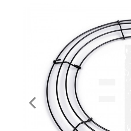
RENDEZVÉNY
DEKORÁCIÓ
ÉRDEKLŐDÉS,ÁRAJÁNLAT
ÖTLETEK
ÖNNEK
ÚJRA
RAKTÁRON!