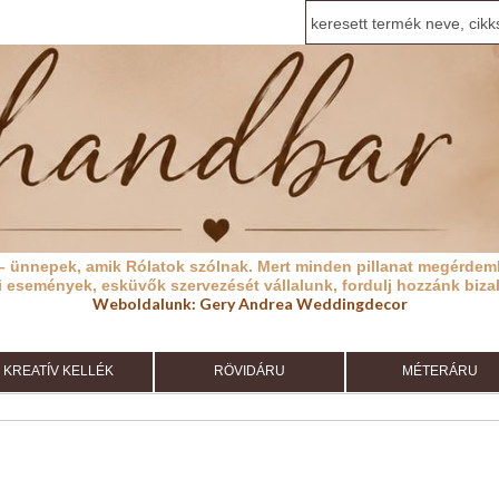
– ünnepek, amik Rólatok szólnak.
Mert minden pillanat megérdeml
i események, esküvők szervezését vállalunk, fordulj hozzánk biza
Weboldalunk:
Gery Andrea Weddingdecor
KREATÍV KELLÉK
RÖVIDÁRU
MÉTERÁRU