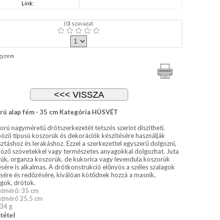
Link:
(
0
) szavazat
gyzem
rú alap fém - 35 cm Kategória HÚSVÉT
orú nagyméretű drótszerkezetét tetszés szerint díszítheti.
öző típusú koszorúk és dekorációk készítésére használják
sztáshoz és lerakáshoz. Ezzel a szerkezettel egyszerű dolgozni,
öző szövetekkel vagy természetes anyagokkal dolgozhat. Juta
úk, organza koszorúk, de kukorica vagy levendula koszorúk
ésére is alkalmas. A drótkonstrukció előnyös a széles szalagok
sére és redőzésére, kiválóan kötődnek hozzá a masnik,
gok, drótok.
átmérő: 35 cm
átmérő 25,5 cm
134 g
tétel