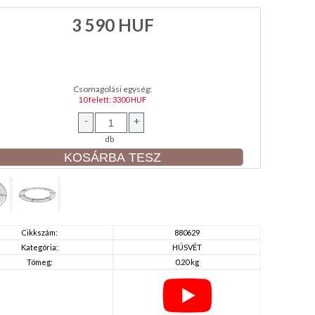
3 590
HUF
Csomagolási egység:
10 felett: 3300 HUF
-
+
db
Cikkszám:
880629
Kategória:
HÚSVÉT
Tömeg:
0.20 kg