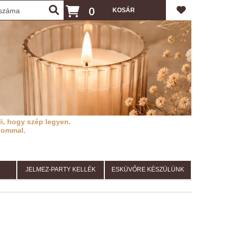
0
i, hogy szép legyen.
lommal.
JELMEZ-PARTY KELLÉK
ESKÜVŐRE KÉSZÜLÜNK