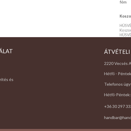
fém
Koszor
HÚSVÉT
Koszor
HÚSV
ÁLAT
ÁTVÉTELI
2220 Vecsés A
Hétfő - Péntek
rítés és
Telefonos ügyf
Hétfő-Péntek:
+36 30 297 33
handbar@hand