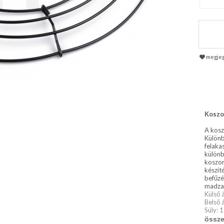
megje
Koszo
A kosz
Különb
felaka
különb
koszor
készít
befűzé
madza
Külső 
Belső 
Súly: 
össze