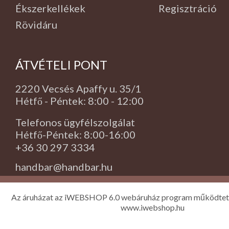
Ékszerkellékek
Regisztráció
Rövidáru
ÁTVÉTELI PONT
2220 Vecsés Apaffy u. 35/1
Hétfő - Péntek: 8:00 - 12:00
Telefonos ügyfélszolgálat
Hétfő-Péntek: 8:00-16:00
+36 30 297 3334
handbar@handbar.hu
Az áruházat az iWEBSHOP 6.0 webáruház program működtet
www.iwebshop.hu