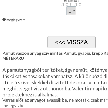
(
0
) szavazat
megjegyzem
Pamut vászon anyag szív mintás Pamut, gyapjú, krepp K
MÉTERÁRU
A pamutanyagból terítőket, ágyneműt, kötények
táskákat és tasakokat varrhatsz. A különböző di
stílusú szívecskékkel díszített dekoratív minta
meghittséget visz otthonodba. Valentin-napi kr
projektekhez is alkalmas.
Varrás előt az anyagot avassák be, ne mossák, csak már
melegvízbe.