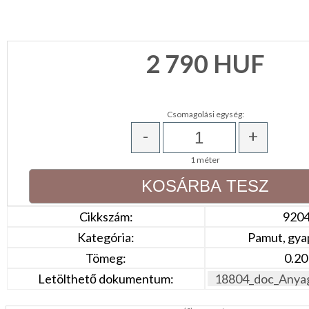
CSOMAGOLÓANYAG
VALENTIN
2 790
HUF
NAP
Környezettudatos
termékek
Csomagolási egység:
-
+
1 méter
Cikkszám:
920
Kategória:
Pamut, gya
Tömeg:
0.20
Letölthető dokumentum:
18804_doc_Anyag