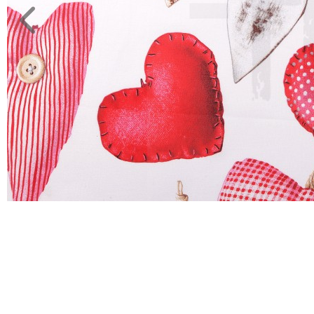
anyag
JELMEZ-
PARTY
KELLÉK
ESKÜVŐRE
KÉSZÜLÜNK
FÜRDŐSZOBA
GYEREKSZOBA
NAPPALI
HÁLÓSZOBA
KERT,TERASZ
HÚSVÉT
KONYHA